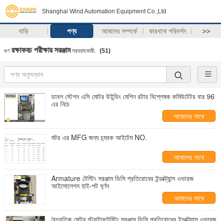
Shanghai Wind Automation Equipment Co.,Ltd
বাড়ি
পণ্য
আমাদের সম্পর্কে
কারখানা পরিদর্শন
>>
রক্ষাকবচ পরীক্ষার সরঞ্জাম
গুণ
সরবরাহকারী.
(51)
ডাবল স্টেশন এসি মোটর উইন্ডিং মেশিন রটার বিশ্লেষক কমিউটেটর বার 96
এর নিচে
আমাদের সাথে
যোগাযোগ করুন
মটর এর MFG জন্য চুম্বক আইটেম NO.
আমাদের সাথে
যোগাযোগ করুন
Armature টেস্টিং সরঞ্জাম ডিসি প্রতিরোধের ইন্ডাক্ট্যান্স ওভারজ
আইসোলেশন হাই-পট ঘূর্ণন
আমাদের সাথে
যোগাযোগ করুন
বৈদ্যুতিক মোটর স্ট্যাটারটেস্টিং সরঞ্জাম ডিসি প্রতিরোধের ইন্ডাক্ট্যান্স ওভারজ