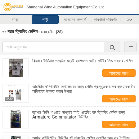
Shanghai Wind Automation Equipment Co.,Ltd
বাড়ি
পণ্য
আমাদের সম্পর্কে
কারখানা পরিদর্শন
>>
গরম স্ট্যাকিং মেশিন
গুণ
সরবরাহকারী.
(28)
কিভাবে টার্মিনাল ওয়েল্ডিং জয়েন্ট ব্রাশলেস মোটর স্টেটর লিড ওয়্যার মেশিন
আমাদের সাথে
যোগাযোগ করুন
আর্মেচার কমিউটেটর ফিউজিংয়ের জন্য মোটর প্রস্তুতকারকের ব্যবহারকারীর
অভিজ্ঞতা উন্নত করার উপায়
আমাদের সাথে
যোগাযোগ করুন
ব্রাশড ডিসি পাওয়ার সাপ্লাই স্পট ওয়েল্ডিং হট স্ট্যাকিং মেশিন জন্য
Armature Commutator ফিউজিং
আমাদের সাথে
যোগাযোগ করুন
আর্মার কমিউটেটর ফিউজিং হট স্ট্যাকিং মেশিন ওয়েল্ডিং অফ বার টার্মিনাল