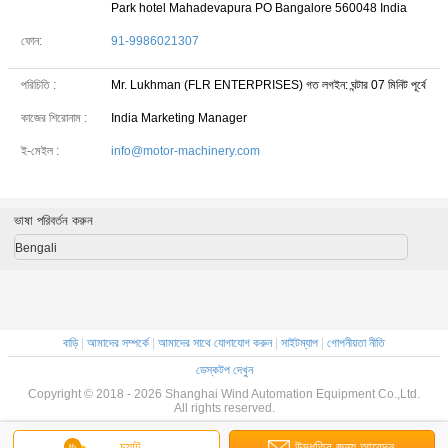
Park hotel Mahadevapura PO Bangalore 560048 India
ফোন:
91-9986021307
পরিচিতি :
Mr. Lukhman (FLR ENTERPRISES)
গত লগইন: ঘন্টার 07 মিনিট পূর্বে
কাজের শিরোনাম :
India Marketing Manager
ই-মেইল :
info@motor-machinery.com
ভাষা পরিবর্তন করুন
Bengali
বাড়ি
|
আমাদের সম্পর্কে
|
আমাদের সাথে যোগাযোগ করুন
|
সাইটম্যাপ
|
গোপনীয়তা নীতি
ডেস্কটপ দেখুন
Copyright © 2018 - 2026 Shanghai Wind Automation Equipment Co.,Ltd.
All rights reserved.
চ্যাট
উদ্ধৃতির জন্য আবেদন