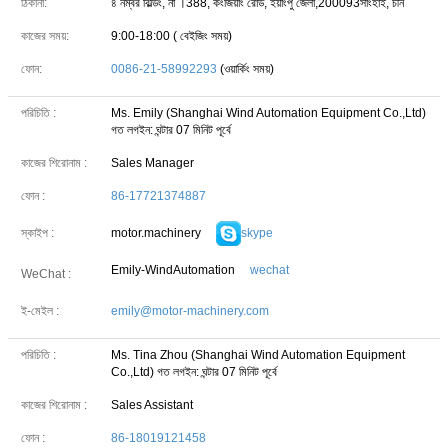
ঠিকানা:
৪ নম্বর বিল্ডিং, না ।388, কংজিয়াং রোড, ইয়াংপু জেলা,200093সাংহাই, চীন
কাজের সময়:
9:00-18:00 ( বেইজিং সময়)
ফোন:
0086-21-58992293
(ওয়ার্কিং সময়)
পরিচিতি :
Ms. Emily (Shanghai Wind Automation Equipment Co.,Ltd)
গত লগইন: ঘন্টার 07 মিনিট পূর্বে
কাজের শিরোনাম :
Sales Manager
ফোন :
86-17721374887
motor.machinery
skype
স্কাইপ :
Emily-WindAutomation
wechat
WeChat :
ই-মেইল :
emily@motor-machinery.com
পরিচিতি :
Ms. Tina Zhou (Shanghai Wind Automation Equipment
Co.,Ltd)
গত লগইন: ঘন্টার 07 মিনিট পূর্বে
কাজের শিরোনাম :
Sales Assistant
ফোন :
86-18019121458