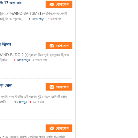
ুজি 17 তামা তার
যোগাযোগ
াইন্ডিং মেশিনWIND-3A-TSM (1)অ্যাপ্লিকেশন সেলাই
াইন্ডিং কম্প্রেসার, ...
আরো পড়ুন
ভালো দাম
ি উইন্ডার
যোগাযোগ
্ডার WIND-BLDC-2 (১)প্রয়োগ তিন স্লট ভ্যাকুয়াম ক্লিনার
ট্যাটর ...
আরো পড়ুন
ভালো দাম
জন্য সোজা
যোগাযোগ
ল্যামিনেশন স্ট্যাটার এই ধরণের সুই মোড়ক মেশিনটি খোলা
রগুলি...
আরো পড়ুন
ভালো দাম
যোগাযোগ
-TSM প্রয়োগঃ সিউইং মেশিনের ইগল ওয়ালিং বিএলডিসি