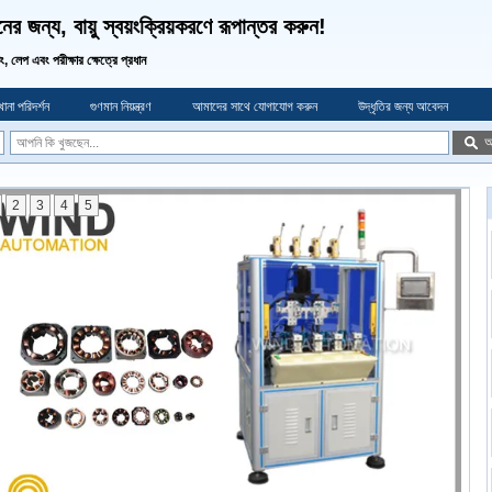
র জন্য, বায়ু স্বয়ংক্রিয়করণে রূপান্তর করুন!
ডিং, লেপ এবং পরীক্ষার ক্ষেত্রে প্রধান
ানা পরিদর্শন
গুণমান নিয়ন্ত্রণ
আমাদের সাথে যোগাযোগ করুন
উদ্ধৃতির জন্য আবেদন
অ
2
3
4
5