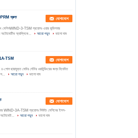
00PRM দ্রুত
যোগাযোগ
ডিং মেশিনWIND-3-TSM প্রয়োগঃ এয়ার কন্ডিশনার
াটর অটোমোটিভ অ্যাপ্লিকে...
আরো পড়ুন
ভালো দাম
IND-1A-TSM
যোগাযোগ
 ৪-পোল ছায়াযুক্ত মোটর স্টেটর ওয়াইন্ডিংয়ের জন্য নিবেদিত
 স...
আরো পড়ুন
ভালো দাম
ত
যোগাযোগ
ুতউইন্ডার WIND-3A-TSM প্রয়োগঃ সিউইং মেশিনের ইগল-
ম্প অটোমোট...
আরো পড়ুন
ভালো দাম