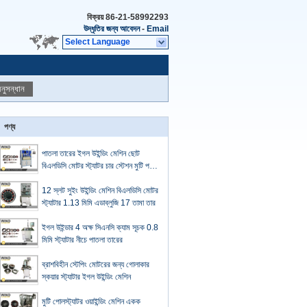
বিক্রয়
86-21-58992293
উদ্ধৃতির জন্য আবেদন
-
Email
Select Language
নুসন্ধান
পণ্য
পাতলা তারের ইগল উইন্ডিং মেশিন ছোট
বিএলডিসি মোটর স্ট্যাটর চার স্টেশন মুটি পল
উইন্ডার
12 স্লট সুইং উইন্ডিং মেশিন বিএলডিসি মোটর
স্ট্যাটার 1.13 মিমি এডাব্লুজি 17 তামা তার
ইগল উইন্ডার 4 অক্ষ সিএনসি ক্যাম সূচক 0.8
মিমি স্ট্যাটার নীচে পাতলা তারের
ব্রাশবিহীন স্টেপিং মোটরের জন্য গোলাকার
স্কয়ার স্ট্যাটার ইগল উইন্ডিং মেশিন
মুটি পোলস্ট্যাটর ওয়াইন্ডিং মেশিন একক