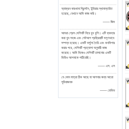
অ্যাক্রন কারখানা প্রিন্সটন, ইন্ডিয়ায় স্থানান্তরিত
হয়েছে, যেখানে আমি কাজ করি।
—— জিম
আমরা প্রেস মেশিনটি নিয়ে খুব খুশি। এটি ব্যবহার
করা খুব সহজ এবং সেটআপ প্রক্রিয়াটি মসৃণভাবে
সম্পন্ন হয়েছে। একটি ফর্মুলা তৈরি এবং কনফিগার
করার পরে, মেশিনটি প্রত্যাশা অনুযায়ী কাজ
করেছে। আমি নিজেও মেশিনটি চালানোর একটি
ভিডিও আপনাকে পাঠিয়েছি।
—— এস. এস
যে কোন মাত্রা ঠিক আছে যা আপনার জন্য আরো
সুবিধাজনক
—— ডেভিড