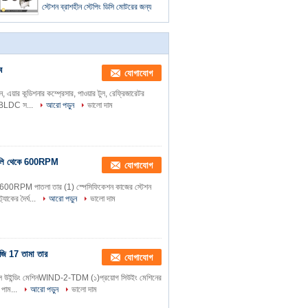
স্টেশন ব্রাশহীন স্টেপিং ডিসি মোটরের জন্য
ে
যোগাযোগ
য়ার কন্ডিশনার কম্প্রেসার, পাওয়ার টুল, রেফ্রিজারেটর
েশন BLDC স...
আরো পড়ুন
ভালো দাম
রগুলি থেকে 600RPM
যোগাযোগ
কে 600RPM পাতলা তার (1) স্পেসিফিকেশন কাজের স্টেশন
্যাকের দৈর্ঘ...
আরো পড়ুন
ভালো দাম
ুজি 17 তামা তার
যোগাযোগ
ন্ডেল উইন্ডিং মেশিনWIND-2-TDM (১)প্রয়োগ সিউইং মেশিনের
র পাম...
আরো পড়ুন
ভালো দাম