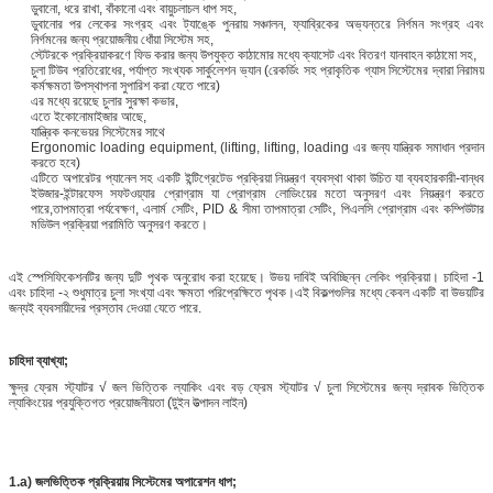
ডুবানো, ধরে রাখা, বাঁকানো এবং বায়ুচলাচল ধাপ সহ,
ডুবানোর পর লেকের সংগ্রহ এবং ট্যাঙ্কে পুনরায় সঞ্চালন, ফ্যাব্রিকের অভ্যন্তরে নির্গমন সংগ্রহ এবং
নির্গমনের জন্য প্রয়োজনীয় ধোঁয়া সিস্টেম সহ,
স্টেটরকে প্রক্রিয়াকরণে ফিড করার জন্য উপযুক্ত কাঠামোর মধ্যে ক্যাসেট এবং বিতরণ যানবাহন কাঠামো সহ,
চুলা টিউব প্রতিরোধের, পর্যাপ্ত সংখ্যক সার্কুলেশন ভ্যান (রেকর্ডিং সহ প্রাকৃতিক গ্যাস সিস্টেমের দ্বারা নিরাময়
কর্মক্ষমতা উপস্থাপনা সুপারিশ করা যেতে পারে)
এর মধ্যে রয়েছে চুলার সুরক্ষা কভার,
এতে ইকোনোমাইজার আছে,
যান্ত্রিক কনভেয়র সিস্টেমের সাথে
Ergonomic loading equipment, (lifting, lifting, loading এর জন্য যান্ত্রিক সমাধান প্রদান
করতে হবে)
এটিতে অপারেটর প্যানেল সহ একটি ইন্টিগ্রেটেড প্রক্রিয়া নিয়ন্ত্রণ ব্যবস্থা থাকা উচিত যা ব্যবহারকারী-বান্ধব
ইউজার-ইন্টারফেস সফটওয়্যার প্রোগ্রাম যা প্রোগ্রাম লোডিংয়ের মতো অনুসরণ এবং নিয়ন্ত্রণ করতে
পারে,তাপমাত্রা পর্যবেক্ষণ, এলার্ম সেটিং, PID & সীমা তাপমাত্রা সেটিং, পিএলসি প্রোগ্রাম এবং কম্পিউটার
মডিউল প্রক্রিয়া পরামিতি অনুসরণ করতে।
এই স্পেসিফিকেশনটির জন্য দুটি পৃথক অনুরোধ করা হয়েছে। উভয় দাবিই অবিচ্ছিন্ন লেকিং প্রক্রিয়া। চাহিদা -1
এবং চাহিদা -২ শুধুমাত্র চুলা সংখ্যা এবং ক্ষমতা পরিপ্রেক্ষিতে পৃথক।এই বিকল্পগুলির মধ্যে কেবল একটি বা উভয়টির
জন্যই ব্যবসায়ীদের প্রস্তাব দেওয়া যেতে পারে.
চাহিদা ব্যাখ্যা;
ক্ষুদ্র ফ্রেম স্ট্যাটর √ জল ভিত্তিক ল্যাকিং এবং বড় ফ্রেম স্ট্যাটর √ চুলা সিস্টেমের জন্য দ্রাবক ভিত্তিক
ল্যাকিংয়ের প্রযুক্তিগত প্রয়োজনীয়তা (টুইন উত্পাদন লাইন)
1.a) জলভিত্তিক প্রক্রিয়ায় সিস্টেমের অপারেশন ধাপ;