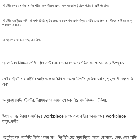
স্ট্যাটার লেক মেশিন মেশিন শরীর, জল শীতল এবং লেক সরবরাহ ট্যাংক গঠিত। এটি প্রধানত
স্ট্যাটার ওয়াইন্ডিং আইসোলেশন ট্রিটমেন্টের জন্য ফ্যাকশনাল অশ্বশক্তি মোটর এবং শিল্প Y সিরিজ মোটরের জন্য
প্রয়োগ করা হয়
যা ফ্রেমের আকার ১৩২ এর নিচে।
স্বয়ংক্রিয় নিমজ্জন মেশিন শিল্প মোটর এবং ভগ্নাংশ অশ্বশক্তি সব ধরনের জন্য উপযুক্ত
মোটর স্ট্যাটার ওয়াইন্ডিং আইসোলেশন চিকিত্সা যেমনঃ শিল্প বৈদ্যুতিক মোটর, গৃহস্থালী যন্ত্রপাতি
এবং
অন্যান্য মোটর স্ট্যাটর, ট্রান্সফরমার কয়েল মোড়ক নিরোধক নিমজ্জন চিকিত্সা.
উৎপাদন প্রক্রিয়া স্বয়ংক্রিয় workpiece লোড এবং বাইরে আনলোড। workpiece
বায়ুমণ্ডলীয়
প্রযুক্তিগত পরামিতি নির্ধারণ করে চাপ, প্রিহিটিংয়ের স্বয়ংক্রিয় কয়েল মোড়ানো, লেক, জেল হার্নিং