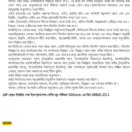
সমস্ত গরম করার এলাকাগুলিকে বিচ্ছিন্ন করতে হবে। এর জন্য কম তাপীয় ভরযুক্ত খনিজ উল ব্যবহার করা
যেতে পারে এবং অনুমোদনের শর্তে বিভিন্ন পরামর্শ দেওয়া যেতে পারে।আইসোলেশন নামমাত্র বেধ জন্য
Arçelik অনুমোদন নেওয়া উচিত.
চেইন কনভেয়র এবং ড্রাইভ গ্রুপের ভিতরে, চেইন, ড্রাইভ হুইল এবং সংশ্লিষ্ট আন্দোলন গ্রুপ, রেল এবং
বিয়ারিং, বৈদ্যুতিক মোটর এবং গিয়ার হ্রাসকারী সিস্টেম সম্পূর্ণ হতে হবে।
লেকিং ট্যাংকগুলি স্টেইনলেস স্টিলের উপাদান থেকে তৈরি হবে, ডাম্পিং-লিফটিং সরঞ্জামগুলি একীভূত করা হবে।
ট্যাঙ্ক লেকের লোডিংয়ের জন্য পাম্প সিস্টেম ইনস্টল করা হবে।
জলভিত্তিক লেকের জন্য, স্তর নিয়ন্ত্রিত সার্কুলেশন ট্যাঙ্কটি স্টেইনলেস স্টিলের উপাদান থেকে তৈরি করা হবে,
স্বয়ংক্রিয়ভাবে লেকের সমাপ্তির জন্য পাম্প সিস্টেম স্থাপন করা হবে,লেক সংগ্রহ এবং স্তর নিয়ন্ত্রণ অনুযায়ী
প্রচলন. ড্রিলিং স্টেইনলেস স্টীল করা উচিত, প্রয়োজনীয় ফিটিং, ভালভ এবং অন্যান্য উপকরণ জন্য অনুমোদিত
অংশ নির্বাচন করা উচিত।
জল ভিত্তিক লেকের জন্য গরম করার গ্রুপ; একটি টাইমযুক্ত জল পাইপিং সিস্টেম স্থাপন করা উচিত। সিস্টেম
নিয়ন্ত্রণের জন্য থার্মোরেগুলেটর সহ তাপমাত্রা নিয়ন্ত্রণ এবং নিয়ন্ত্রণ গ্রুপ,গরম পানির লাইনের জন্য নিরাপত্তা
থার্মোস্ট্যাটকার্বন ইস্পাত পাইপলাইন, ফিটিং এবং ভালভের জন্য আর্সেলিক অনুমোদন পাওয়া উচিত।
অপ্রত্যক্ষ গরমকরণ গ্রুপ; (বৈদ্যুতিক জ্বালানীর সাথে, ইলেকট্রনিক নিরাপত্তা ডিভাইস), থার্মোস্ট্যাটিক
থার্মোরেগুলেটর থার্মোমেট্রিক নিরাপত্তা জোনের সাথে,প্রবাহ হার নিয়ন্ত্রিত স্বয়ংক্রিয় গ্যাস বার্নার (বৈদ্যুতিক
জ্বালানীর সাথে), ইলেকট্রনিক নিরাপত্তা ডিভাইস), উচ্চ তাপমাত্রা প্রতিরোধী উপাদান দিয়ে সজ্জিত জ্বলন
চেম্বার, জ্বলন গ্যাস সঞ্চালনের জন্য টিউব বান্ডিল,
বার্নার নির্বাচন করার জন্য আর্চেলিকের অনুমোদন।
বার্নার সিস্টেমের জন্য প্রয়োজনীয় বৈদ্যুতিক নিরাপত্তা সরঞ্জাম সরবরাহ করা উচিত।
কন্ট্রোল প্যানেল, অপারেটর প্যানেল, পিএলসি; প্রক্রিয়া পর্যবেক্ষণ, নিয়ন্ত্রণ এবং সমন্বয় বৈশিষ্ট্য সহ।
সমস্ত মেশিনের অংশগুলি মেশিনের অনুমোদন এবং মেশিন সুরক্ষা বিধি মেনে চলতে হবে।
ছোট ফ্রেম স্ট্যাটার লেক ইমপ্রেগনেশন মেশিন ডুব গভীরতা 300mm এর নিচে WIND-ZCJ
প্রয়োগঃ