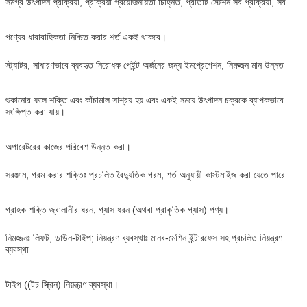
সমগ্র উৎপাদন প্রক্রিয়া, প্রক্রিয়া প্রয়োজনীয়তা চিহ্নিত, প্রতিটি স্টেশন সব প্রক্রিয়া, সব
পণ্যের ধারাবাহিকতা নিশ্চিত করার শর্ত একই থাকবে।
স্ট্যাটর, সাধারণভাবে ব্যবহৃত নিরোধক পেইন্ট অর্জনের জন্য ইমপ্রেগেশন, নিমজ্জন মান উন্নত
শুকানোর ফলে শক্তি এবং কাঁচামাল সাশ্রয় হয় এবং একই সময়ে উৎপাদন চক্রকে ব্যাপকভাবে
সংক্ষিপ্ত করা যায়।
অপারেটরের কাজের পরিবেশ উন্নত করা।
সরঞ্জাম, গরম করার শক্তিঃ প্রচলিত বৈদ্যুতিক গরম, শর্ত অনুযায়ী কাস্টমাইজ করা যেতে পারে
গ্রাহক শক্তি জ্বালানীর ধরন, গ্যাস ধরন (অথবা প্রাকৃতিক গ্যাস) পণ্য।
নিমজ্জনঃ লিফট, ডাউন-টাইপ; নিয়ন্ত্রণ ব্যবস্থাঃ মানব-মেশিন ইন্টারফেস সহ প্রচলিত নিয়ন্ত্রণ
ব্যবস্থা
টাইপ ((টচ স্ক্রিন) নিয়ন্ত্রণ ব্যবস্থা।