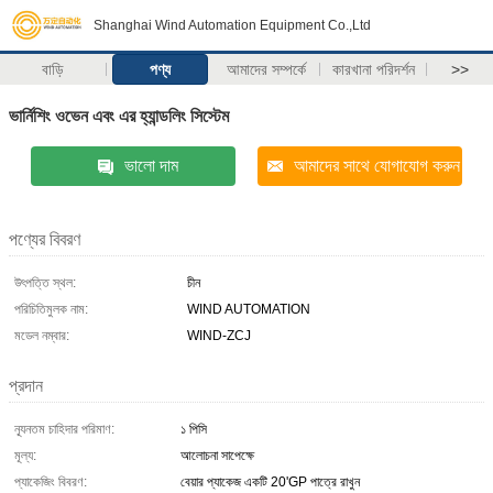
Shanghai Wind Automation Equipment Co.,Ltd
বাড়ি
পণ্য
আমাদের সম্পর্কে
কারখানা পরিদর্শন
>>
ভার্নিশিং ওভেন এবং এর হ্যান্ডলিং সিস্টেম
ভালো দাম
আমাদের সাথে যোগাযোগ করুন
পণ্যের বিবরণ
উৎপত্তি স্থল:
চীন
পরিচিতিমুলক নাম:
WIND AUTOMATION
মডেল নম্বার:
WIND-ZCJ
প্রদান
ন্যূনতম চাহিদার পরিমাণ:
১ পিসি
মূল্য:
আলোচনা সাপেক্ষে
প্যাকেজিং বিবরণ:
বেয়ার প্যাকেজ একটি 20'GP পাত্রে রাখুন