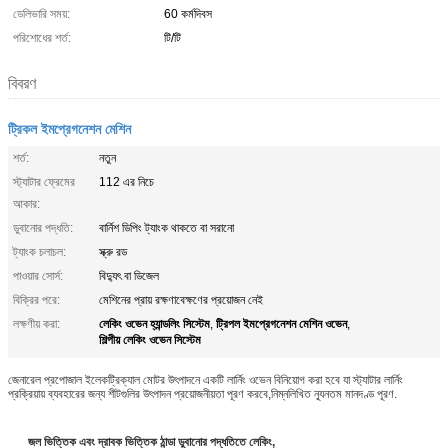
ডেলিভারি সময়:
60 কর্মদিবস
পরিশোধের শর্ত:
টি/টি
বিবরণ
ট্রিকল ইমপ্রেগনেশন মেশিন
শর্ত:
নতুন
স্ট্যাটার ফ্রেমের
112 এর নিচে
আকার:
ডুবানোর পদ্ধতি:
বার্নিশ ডিপিং ট্যাংক থাকতে বা সরানো
ট্যাংক চলাচল:
স্ক্রু রড
পাওয়ার সোর্স:
বিদ্যুৎ বা ডিজেল
বিক্রির পরে:
মেশিনের প্রায় রক্ষণাবেক্ষণের প্রয়োজন নেই
লেকিং ওভেন হ্যান্ডলিং সিস্টেম
ট্রিপল ইমপ্রেগনেশন মেশিন ওভেন
লক্ষণীয় করা:
,
,
শিল্পীয় লেকিং ওভেন সিস্টেম
জেনারেল প্রপোজাল ইলেকট্রিক্যাল মোটর উৎপাদনে একটি লার্নিং ওভেন বিনিয়োগ করা হবে যা স্ট্যাটার লার্নিং
প্রক্রিয়ায় ব্যবহারের জন্য শীটগুলির উৎপাদন প্রয়োজনীয়তা পূরণ করবে,নিম্নলিখিত ন্যূনতম মানদণ্ড পূরণ.
জল ভিত্তিক এবং দ্রাবক ভিত্তিক ঠান্ডা ডুবানোর পদ্ধতিতে লেকিং,