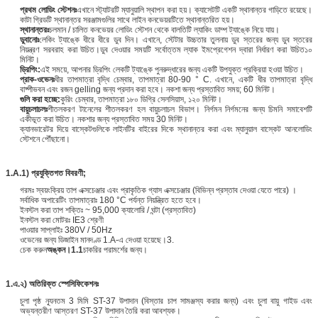
প্রথম লোডিং স্টেশনঃ
এখানে স্ট্যাটরটি ম্যানুয়ালি স্থাপন করা হয়। ক্যাসেটটি একটি স্থানান্তর গাড়িতে রয়েছে।
কাটা গ্রিডটি স্থানান্তর সরঞ্জামগুলির সাথে লাইন কনভেয়রটিতে স্থানান্তরিত হয়।
স্থানান্তরঃ
চলমান / চালিত কনভেয়র লোডিং স্টেশন থেকে বালতিটি ল্যাকিং ডাম্প ট্যাঙ্কে নিয়ে যায়।
ডুবানোঃ
লেকিং ট্যাঙ্কে ধীরে ধীরে ডুব দিন। এখানে, স্টেটার উচ্চতার তুলনায় ডুব স্তরের জন্য ডুব স্তরের
নিয়ন্ত্রণ সরবরাহ করা উচিত।ডুব দেওয়ার সময়টি সর্বোত্তম ল্যাক ইমপ্রেগেশন দ্বারা নির্ধারণ করা উচিত১০
মিনিট।
ড্রিপিং:
এই সময়ে, আপনার ড্রিপিং লেকটি ট্যাঙ্কে পুনরুদ্ধারের জন্য একটি উপযুক্ত প্রক্রিয়া হওয়া উচিত।
প্রাক-ওভেনঃ
ধীর তাপমাত্রা বৃদ্ধি চেম্বার, তাপমাত্রা 80-90 ° C. এখানে, একটি ধীর তাপমাত্রা বৃদ্ধি
বাষ্পীভবন এবং রজন gelling জন্য প্রদান করা হবে। নকশা জন্য প্রস্তাবিত সময়; 60 মিনিট।
গুলি করা হচ্ছে:
কুরিং চেম্বার, তাপমাত্রা ১৮০ ডিগ্রি সেলসিয়াস, ১২০ মিনিট।
বায়ুচলাচলঃ
শীতলকরণ টানেলের শীতলকরণ হল বায়ুচলাচল বিভাগ। নির্গমন নির্গমনের জন্য চিমনি সমাবেশটি
একীভূত করা উচিত। নকশার জন্য প্রস্তাবিত সময় 30 মিনিট।
ক্যানভারেটর দিয়ে বাস্কেটগুলিকে লাইনটির বাইরের দিকে স্থানান্তর করা এবং ম্যানুয়াল বাস্কেট আনলোডিং
স্টেশনে পৌঁছানো।
1.
A.1) প্রযুক্তিগত বিবরণী;
গরমঃ স্বয়ংক্রিয় তাপ এক্সচেঞ্জার এবং প্রাকৃতিক গ্যাস এক্সচেঞ্জার (বিভিন্ন প্রস্তাব দেওয়া যেতে পারে) ।
সর্বাধিক অপারেটিং তাপমাত্রাঃ 180 °C পর্যন্ত নিয়ন্ত্রিত হতে হবে।
ইনস্টল করা তাপ শক্তিঃ ~ 95,000 ক্যালোরি / ঘন্টা (প্রস্তাবিত)
ইনস্টল করা মোটরঃ IE3 শ্রেণী
পাওয়ার সাপ্লাইঃ 380V / 50Hz
ওভেনের জন্য ডিজাইন মানদণ্ড 1.A-এ দেওয়া হয়েছে।3.
চেক করুন
অঙ্কন।1.1
চাকরির পরামর্শের জন্য।
1.এ.২) অতিরিক্ত স্পেসিফিকেশনঃ
চুলা পৃষ্ঠ ন্যূনতম 3 মিমি ST-37 উপাদান (বিস্তার চাপ সামঞ্জস্য করার জন্য) এবং চুলা বায়ু গাইড এবং
অভ্যন্তরীণ আস্তরণ ST-37 উপাদান তৈরি করা আবশ্যক।