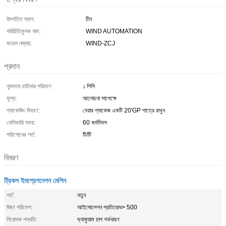
উৎপত্তি স্থল:
চীন
পরিচিতিমুলক নাম:
WIND AUTOMATION
মডেল নম্বার:
WIND-ZCJ
প্রদান
ন্যূনতম চাহিদার পরিমাণ:
১ পিসি
মূল্য:
আলোচনা সাপেক্ষে
প্যাকেজিং বিবরণ:
বেয়ার প্যাকেজ একটি 20'GP পাত্রে রাখুন
ডেলিভারি সময়:
60 কর্মদিবস
পরিশোধের শর্ত:
টি/টি
বিবরণ
ট্রিকল ইমপ্রেগনেশন মেশিন
শর্ত:
নতুন
উষ্ণ পরিবেশ:
আইসোলেশন প্রতিরোধ> 500
নিরোধক পদ্ধতি:
ভ্যাকুয়াম চাপ গর্ভধারণ