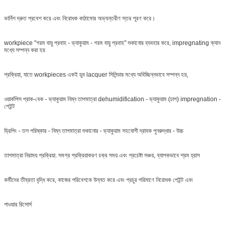
ভার্নিশ দ্রুত প্রবেশ করে এবং নিরোধক কাঠামোর অভ্যন্তরীণ স্তর পূরণ করে।
workpiece "গরম বায়ু প্রবাহ - ভ্যাকুয়াম - গরম বায়ু প্রবাহ" শুকানোর ব্যবহার করে, impregnating ক্যান
মধ্যে সম্পন্ন করা হয়
প্রক্রিয়া, যাতে workpieces একই ডুব lacquer সিলিন্ডার মধ্যে অবিচ্ছিন্নভাবে সম্পন্ন হয়,
ওয়ার্কপিস প্রাক-বেক - ভ্যাকুয়াম নিম্ন তাপমাত্রা dehumidification - ভ্যাকুয়াম (চাপ) impregnation -
পেইন্ট
ড্রিপিং - তল পরিষ্কার - নিম্ন তাপমাত্রা শুকানোর - ভ্যাকুয়াম সহযোগী দ্রাবক পুনরুদ্ধার - উচ্চ
তাপমাত্রা নিরাময় প্রক্রিয়া. সমগ্র প্রক্রিয়াকরণ চক্র সময় এবং প্রচেষ্টা সঞ্চয়, ব্যাপকভাবে শ্রম হ্রাস
কর্মীদের তীব্রতা বৃদ্ধি করে, কাজের পরিবেশকে উন্নত করে এবং প্রচুর পরিমাণে নিরোধক পেইন্ট এবং
পাওয়ার রিসোর্স