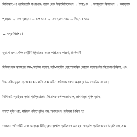
ভিপিআই এর প্রক্রিয়াটি সাধারণতঃ প্রাক বেক ডিহুইডিফিকেশন → ট্যাঙ্কে → ভ্যাকুয়াম নিষ্কাশন → ভ্যাকুয়াম
প্রস্রাব → চাপ প্রস্রাব → চাপ লেক → চাপ ত্রাণ লেক → পিছনের লেক
→ শুষ্ক নিরাময়।
ডুবানো এবং বেকিং পেইন্ট সিলিন্ডারের সহজ কাঠামোর কারণে, ভিপিআই
বিভিন্ন বড় আকারের উচ্চ-ভোল্টেজ কয়েল, মাল্টি-স্তরীয় হোমোজেনিক জোয়াক কয়েলগুলির নিরোধক চিকিত্সা, এবং
উচ্চ চাহিদাযুক্ত বড় আকারের রোলিং এবং জটিল কাঠামোর সাথে অন্যান্য উচ্চ-ভোল্টেজ কয়েল।
ভিপিআই প্রক্রিয়া দ্বারা প্রক্রিয়াজাত, নিরোধক কর্মক্ষমতা ভাল, তাপমাত্রা বৃদ্ধি হ্রাস,
দক্ষতা বৃদ্ধি পায়, যান্ত্রিক শক্তি বৃদ্ধি পায়, অপারেশন প্রক্রিয়া শিথিল হয়
সমাধান, শর্ট সার্কিট এবং অন্যান্য বিচ্ছিন্নতা ব্যর্থতা প্রতিরোধ করা হয়, আর্দ্রতা প্রতিরোধের উন্নতি হয়, এবং