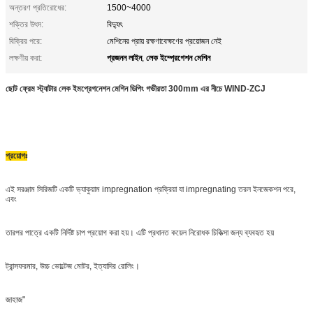
অন্তরণ প্রতিরোধের:
1500~4000
শক্তির উৎস:
বিদ্যুৎ
বিক্রির পরে:
মেশিনের প্রায় রক্ষণাবেক্ষণের প্রয়োজন নেই
প্রজনন লাইন
লেক ইম্প্রেগেশন মেশিন
লক্ষণীয় করা:
,
ছোট ফ্রেম স্ট্যাটার লেক ইমপ্রেগনেশন মেশিন ডিপিং গভীরতা 300mm এর নীচে WIND-ZCJ
প্রয়োগঃ
এই সরঞ্জাম সিরিজটি একটি ভ্যাকুয়াম impregnation প্রক্রিয়া যা impregnating তরল ইনজেকশন পরে,
এবং
তারপর পাত্রে একটি নির্দিষ্ট চাপ প্রয়োগ করা হয়। এটি প্রধানত কয়েল নিরোধক চিকিত্সা জন্য ব্যবহৃত হয়
ট্রান্সফরমার, উচ্চ ভোল্টেজ মোটর, ইত্যাদির রোলিং।
জাহাজ"