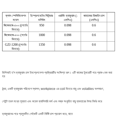
ক্লাস স্পেসিফিকেশন
ইম্প্রেগনেটেড সিলিন্ডার
ওয়ার্কিং ভ্যাকুয়াম (-
জাহাজের ডিজাইন চাপ
মডেল
ভলিউম
এমপিএ)
(এমপিএ)
জিজেডজে-৫০০ ((গর্তের
950
0.098
0.6
ভিতরে)
জিজেডজে-৮০০ (গর্তের
1000
0.098
0.6
ভিতরে)
GZJ-1200 ((গর্তের
1350
0.098
0.6
ভিতরে)
GZJ-1400 ((গর্তের
2154
0.098
0.6
ভিতরে)
GZJ-1600 ((গর্তের
3200
0.098
0.6
ভিতরে)
ভিপিআই হ'ল ভ্যাকুয়াম চাপ ইমপ্রেগনেশন প্রক্রিয়াটির সংক্ষিপ্ত রূপ। এটি কাজের টুকরোটি পরে প্রাক-বেক করা
জিজেডজে-২০০০ ((গর্তের
6255
0.098
0.6
হয়
ভিতরে)
জিজেডজে-৩০০০ (গর্তের
21190
0.098
0.6
ভিতরে)
ঠান্ডা, একটি ভ্যাকুয়াম পরিবেশে স্থাপন, workpiece এর coil ভিতরে বায়ু এবং volatiles অপসারণ,
পেইন্ট তরল মধ্যে শূন্যতা এবং কয়েল ক্যাপিলারি কর্ম এবং শুষ্ক সংকুচিত বায়ু ব্যবহারের উপর নির্ভর করে
ভ্যাকুয়ামের পরে প্রস্ফুটিত লেইকটি একটি নির্দিষ্ট চাপ প্রয়োগ করে, যাতে