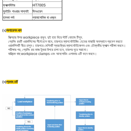
ফ্লাক্সমিটার
HT700S
স্যুইচিং পাওয়ার সাপ্লাই
মিনওয়েল
হালকা পর্দা
প্যানাসোনিক বা ওম্রন
(২)
অপারেশন ধাপ
ফিক্সচার উপর workpiece রাখুন. দুই হাত দিয়ে স্টার্ট বোতাম টিপুন.
প্রেসিং রডটি ওয়ার্কপিসের শীর্ষে চলে যাবে, তারপরে ম্যাগনেটাইজিং হেডের মাঝারি অবস্থানে প্রবেশ করতে
ওয়ার্কপিসটি নীচে চাপুন। তারপরে মেশিনটি স্বয়ংক্রিয় ম্যাগনেটাইজেশন এবং চৌম্বকীয় ফ্লাক্স পরীক্ষা করবে।
পরীক্ষার পর, প্রেসিং রড কাজ টুকরা উপরে চাপা হবে, তারপর দূরে সরানো।
যান্ত্রিক বাহু workpiece clamps এবং আনলোডিং এলাকায় এটি বহন করবে।
(৩)
প্রবাহ চার্ট