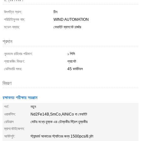
উৎপত্তি স্থল:
চীন
পরিচিতিমুলক নাম:
WIND AUTOMATION
মডেল নম্বার:
ফেরাইট ম্যাগনেট চার্জার
প্রদান
ন্যূনতম চাহিদার পরিমাণ:
১ পিসি
প্যাকেজিং বিবরণ:
প্যালেট
ডেলিভারি সময়:
45 কার্যদিবস
বিবরণ
রক্ষাকবচ পরীক্ষার সরঞ্জাম
শর্ত:
নতুন
ওয়ার্কপিস:
Nd2Fe14B,SmCo,AlNiCo বা ফেরাইট
রেডিয়াল
মোটর মধ্যে চুম্বক এর চৌম্বকীয় স্ট্রিপ চুম্বকীয়
ম্যাগনেটাইজেশন:
আউটপুট:
স্ট্যান্ডার্ড আকারের স্ট্যাটরের জন্য 1500pcs/8 ঘন্টা