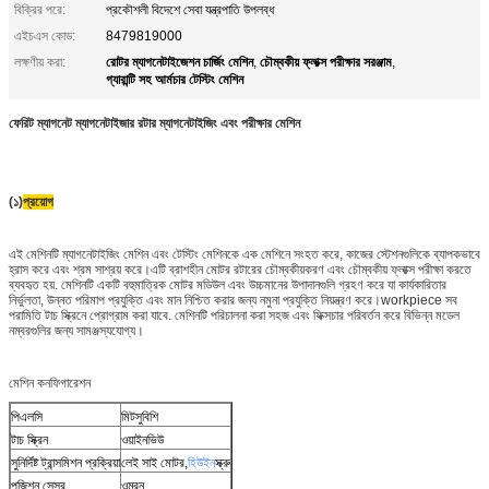
বিক্রির পরে:
প্রকৌশলী বিদেশে সেবা যন্ত্রপাতি উপলব্ধ
এইচএস কোড:
8479819000
রোটর ম্যাগনেটাইজেশন চার্জিং মেশিন
চৌম্বকীয় ফ্লাক্স পরীক্ষার সরঞ্জাম
লক্ষণীয় করা:
,
,
গ্যারান্টি সহ আর্মচার টেস্টিং মেশিন
ফেরিট ম্যাগনেট ম্যাগনেটাইজার রটার ম্যাগনেটাইজিং এবং পরীক্ষার মেশিন
(১)
প্রয়োগ
এই মেশিনটি ম্যাগনেটাইজিং মেশিন এবং টেস্টিং মেশিনকে এক মেশিনে সংহত করে, কাজের স্টেশনগুলিকে ব্যাপকভাবে
হ্রাস করে এবং শ্রম সাশ্রয় করে।এটি ব্রাশহীন মোটর রটারের চৌম্বকীয়করণ এবং চৌম্বকীয় ফ্লাক্স পরীক্ষা করতে
ব্যবহৃত হয়. মেশিনটি একটি বহুমাত্রিক মোটর মডিউল এবং উচ্চমানের উপাদানগুলি গ্রহণ করে যা কার্যকারিতার
নির্ভুলতা, উন্নত পরিমাপ প্রযুক্তি এবং মান নিশ্চিত করার জন্য নমুনা প্রযুক্তি নিয়ন্ত্রণ করে।workpiece সব
পরামিতি টাচ স্ক্রিনে প্রোগ্রাম করা যাবে. মেশিনটি পরিচালনা করা সহজ এবং ফিক্সচার পরিবর্তন করে বিভিন্ন মডেল
নম্বরগুলির জন্য সামঞ্জস্যযোগ্য।
মেশিন কনফিগারেশন
পিএলসি
মিটসুবিশি
টাচ স্ক্রিন
ওয়াইনভিউ
সুনির্দিষ্ট ট্রান্সমিশন প্রক্রিয়া
লেই সাই মোটর,
হিউইন
স্ক্রু
পজিশন সেন্সর
ওম্রন