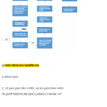
(৪)
অফার পাঠানোর জন্য প্রয়োজনীয় তথ্য
1রোটারের অঙ্কন
2. এই চুম্বক চুম্বক শক্তি সম্পর্কিত, দয়া করে চুম্বক উপাদান অবহিত
যদি চুম্বকটি Nd2Fe14B,SmCo,AlNiCo বা ferrite হয়?