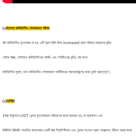
(১)
উদ্দেশ্য কমিউটেটর গোলাকারতা পরীক্ষা
যদি কমিউটেটর বৃত্তাকার না হয়, এটি ব্রাশ ডিসি উপর increased ব্রাশ পরিধান সম্ভাবনা বৃদ্ধি
মোটর সজ্জা, সেইসাথে কমিউটেটরের আর্কিং এবং স্পার্কিংয়ের বৃদ্ধি, যার ফলে
কমিউটেটর সুরাস, ভাল কমিউটেটর গোলাকারতা আর্মিটারের পারফরম্যান্সের জন্য খুবই গুরুত্বপূর্ণ।
(২)
বৈশিষ্ট্য
1উচ্চ নির্ভুলতা LVDT সেন্সর বৃত্তাকারতা পরিমাপের জন্য ব্যবহৃত হয়, যা অ্যানালগ এবং
ডিজিটাল ফিল্টারিং পদ্ধতির বাস্তবায়ন একটি উচ্চ স্থিতিশীলতা এবং সেন্সর সংকেত দ্রুত অ্যাক্সেস, নিশ্চিত করার জন্য