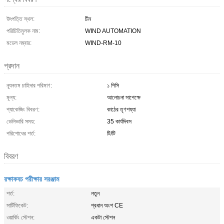
উৎপত্তি স্থল:
চীন
পরিচিতিমুলক নাম:
WIND AUTOMATION
মডেল নম্বার:
WIND-RM-10
প্রদান
ন্যূনতম চাহিদার পরিমাণ:
১ পিসি
মূল্য:
আলোচনা সাপেক্ষে
প্যাকেজিং বিবরণ:
কাঠের তৃণশয্যা
ডেলিভারি সময়:
35 কার্যদিবস
পরিশোধের শর্ত:
টি/টি
বিবরণ
রক্ষাকবচ পরীক্ষার সরঞ্জাম
শর্ত:
নতুন
সার্টিফিকেট:
প্রধান অংশ CE
ওয়ার্কিং স্টেশন:
একটা স্টেশন