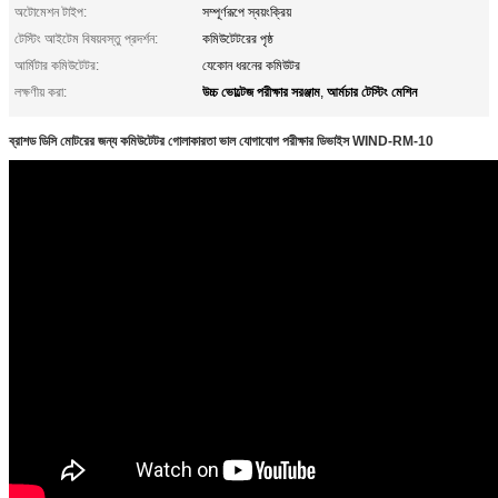
অটোমেশন টাইপ:
সম্পূর্ণরূপে স্বয়ংক্রিয়
টেস্টিং আইটেম বিষয়বস্তু প্রদর্শন:
কমিউটেটরের পৃষ্ঠ
আর্মিটার কমিউটেটর:
যেকোন ধরনের কমিউটর
উচ্চ ভোল্টেজ পরীক্ষার সরঞ্জাম
আর্মচার টেস্টিং মেশিন
লক্ষণীয় করা:
,
ব্রাশড ডিসি মোটরের জন্য কমিউটেটর গোলাকারতা ভাল যোগাযোগ পরীক্ষার ডিভাইস WIND-RM-10