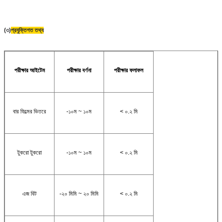
(৩)
প্রযুক্তিগত তথ্য
পরীক্ষার আইটেম
পরীক্ষার বর্ণনা
পরীক্ষার ফলাফল
বার ফিল্মের ভিতরে
-১০ম ~ ১০ম
< ০.২ মি
টুকরো টুকরো
-১০ম ~ ১০ম
< ০.২ মি
এজ বিট
-২০ মিমি ~ ২০ মিমি
< ০.২ মি