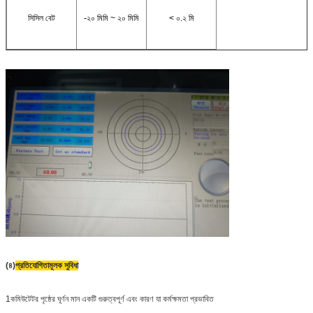
সিসিল বেট
-২০ মিমি ~ ২০ মিমি
< ০.২ মি
(৪)
প্রতিযোগিতামূলক সুবিধা
1কমিউটেটর পৃষ্ঠের ঘূর্ণন মান একটি গুরুত্বপূর্ণ এবং কারণ যা কর্মক্ষমতা প্রভাবিত