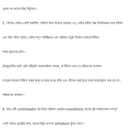
সেন্সর সংকেতের উচ্চ নির্ভুলতা।
2. স্টেপার মোটর একটি ড্রাইভিং পরিমাপ উৎস হিসাবে ব্যবহৃত হয়, মোটর চালিত উচ্চ উপবিভাজন সঙ্গে মিলিত
এবং উচ্চ গতির স্পন্দন, মোটর মসৃণ অবিচ্ছিন্ন এবং পরিমাপ পয়েন্ট হিসাবে চালানো নিশ্চিত
সমান দূরত্বের বন্টন।
3কম্যুটেটর স্লট ডেটা স্বীকৃতি অ্যালগরিদম অনন্য, যা নিশ্চিত করে যে পরিমাপের ফলাফল
তথ্যের সত্যতা নিশ্চিত করার জন্য তথ্যের মধ্যে ফাঁক এবং ফাঁকের প্রান্তের তথ্য অন্তর্ভুক্ত করা হয় না।
পরিমাপের ফলাফল।
4. যখন এটি commutator বার উপর পরিমাপ এছাড়াও roundness মানের পৃষ্ঠ সনাক্তকরণ সম্পূর্ণ
একই সময়ে কেন্দ্রীয় অক্ষ, আরো নির্ভুল গুণগত armature খুঁজে পেতে।