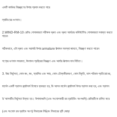
একটি কার্যকর নিয়ন্ত্রণের উপায় প্রদান করতে পারে
ল্যাথিংয়ের গুণমান।
2.
WIND-RM-10 রোটর গোলাকারতা পরীক্ষক দ্রুত এবং দ্রুত আর্মচার কমিউটেটর গোলাকারতা সনাক্ত করতে
পারেন
সঠিকভাবে, এটা দ্রুত এবং সরাসরি উপায় armature উত্পাদন অবস্থা জানতে, নিয়ন্ত্রণ করতে পারেন
পণ্যের গুণমান সময়মত, উৎপাদন প্রক্রিয়া নিয়ন্ত্রণ এবং আর্মার উত্পাদন মান নিশ্চিত।
3. উচ্চ নির্ভুলতা, কোন জং, জং, অ্যাসিড এবং ক্ষার, কোন চৌম্বকীয়করণ, কোন বিকৃতি, ভাল পরিধান প্রতিরোধের,
মার্বেল একটি স্থাপন প্ল্যাটফর্ম হিসাবে ব্যবহৃত হয়, ভি আসন মার্বেল প্ল্যাটফর্ম উপর স্থাপন করা হয়, এবং স্থাপন
V আসনটির নির্ভুলতা উন্নত হয়। উপাদানগুলি (এবং সংযোগকারী রড ড্রাইভিং অংশগুলি) রোটারটিকে চালিত করে
(এবং সংযোগ রড ড্রাইভ অংশ) লিভারেজ লিঙ্কিং লিভারের দুটি জোড়া