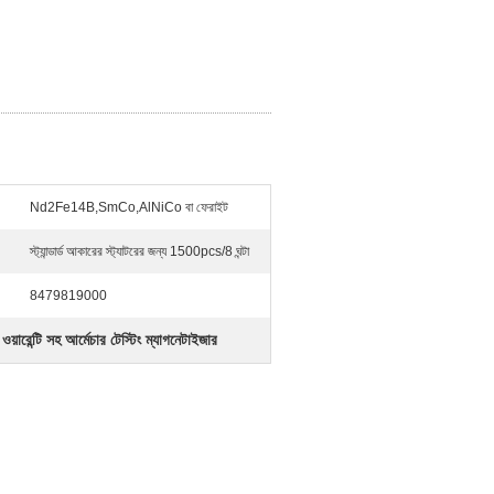
Nd2Fe14B,SmCo,AlNiCo বা ফেরাইট
স্ট্যান্ডার্ড আকারের স্ট্যাটরের জন্য 1500pcs/8 ঘন্টা
8479819000
ওয়ারেন্টি সহ আর্মেচার টেস্টিং ম্যাগনেটাইজার
,