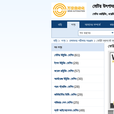
মোটর উৎপাদনে
মোটর ওয়াইল্ডিং, ওয়েল্
বাড়ি
পণ্য
আমাদের সম্পর্কে
কারখ
বাড়ি
পণ্য
রক্ষাকবচ পরীক্ষার সরঞ্জাম
ফেরিট ম্যাগনেট ম্
ফেরি
সব পণ্য
স্টেটর উইন্ডিং মেশিন
(61)
ইগল উইন্ডিং মেশিন
(29)
কয়েল রাইন্ডিং মেশিন
(57)
আর্মারেজ উইন্ডিং মেশিন
(30)
গরম স্ট্যাকিং মেশিন
(28)
কমিউটেটর টার্নিং মেশিন
(29)
পাউডার লেপ মেশিন
(25)
স্লট আইসোলেশন মেশিন
(49)