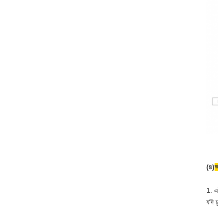
(৪)
অ
1. এই
যদি