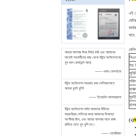
এই ম
মোটর
কার্য
যাবে
মেশি
আমরা আপনার উপর নির্ভর করি এবং আমাদের
পিএ
সাংহাই সহকর্মীদের কাছ থেকে উইন্ড অটোমেশনের
খুব ভাল রেফারেন্স আছে
টাচ স
—— ওলাও ডেলগাডো
সুনির্
পজিশ
উইন্ড অটোমেশন সরবরাহ করা মেশিনগুলোতে
আমরা খুবই খুশি!
ফ্লাক
স্যু
—— ইফ্রেইন আলভারাদো
হালকা
উইন্ড অটোমেশন সর্বদা আমাদের বিভিন্ন
স্বয়ংক্রিয় মেশিনের জন্য আমাদের বিশ্বস্ত
অংশীদার ছিল, এবং আমরা আপনার সাথে কাজ
(২)
অ
চালিয়ে যেতে খুব খুশি হব।
—— ফ্লোরিয়ান