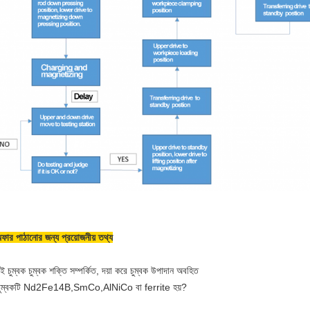
ফার পাঠানোর জন্য প্রয়োজনীয় তথ্য
 চুম্বক চুম্বক শক্তি সম্পর্কিত, দয়া করে চুম্বক উপাদান অবহিত
 চুম্বকটি Nd2Fe14B,SmCo,AlNiCo বা ferrite হয়?