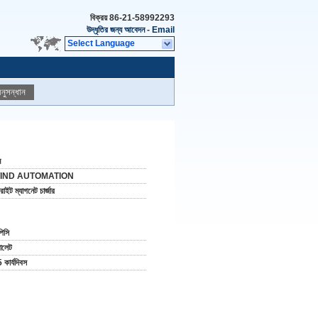
বিক্রয়
86-21-58992293
উদ্ধৃতির জন্য আবেদন
-
Email
Select Language
নুসন্ধান
ন
IND AUTOMATION
রাইট ম্যাগনেট চার্জার
পিসি
যালেট
 কার্যদিবস