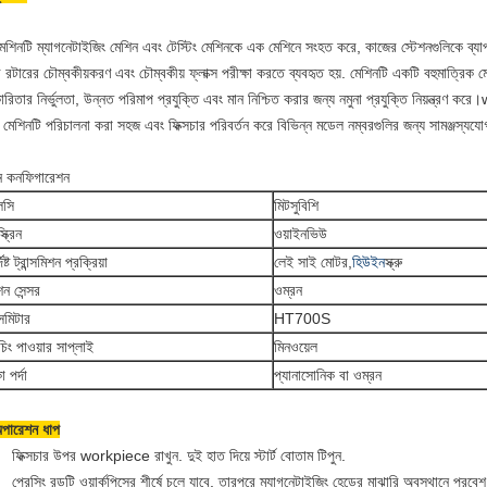
েশিনটি ম্যাগনেটাইজিং মেশিন এবং টেস্টিং মেশিনকে এক মেশিনে সংহত করে, কাজের স্টেশনগুলিকে ব্যা
 রটারের চৌম্বকীয়করণ এবং চৌম্বকীয় ফ্লাক্স পরীক্ষা করতে ব্যবহৃত হয়. মেশিনটি একটি বহুমাত্রিক
কারিতার নির্ভুলতা, উন্নত পরিমাপ প্রযুক্তি এবং মান নিশ্চিত করার জন্য নমুনা প্রযুক্তি নিয়ন্ত্রণ ক
. মেশিনটি পরিচালনা করা সহজ এবং ফিক্সচার পরিবর্তন করে বিভিন্ন মডেল নম্বরগুলির জন্য সামঞ্জস্যযো
ন কনফিগারেশন
লসি
মিটসুবিশি
্ক্রিন
ওয়াইনভিউ
দিষ্ট ট্রান্সমিশন প্রক্রিয়া
লেই সাই মোটর,
হিউইন
স্ক্রু
ন সেন্সর
ওম্রন
্সমিটার
HT700S
ইচিং পাওয়ার সাপ্লাই
মিনওয়েল
 পর্দা
প্যানাসোনিক বা ওম্রন
পারেশন ধাপ
ফিক্সচার উপর workpiece রাখুন. দুই হাত দিয়ে স্টার্ট বোতাম টিপুন.
প্রেসিং রডটি ওয়ার্কপিসের শীর্ষে চলে যাবে, তারপরে ম্যাগনেটাইজিং হেডের মাঝারি অবস্থানে প্রবে