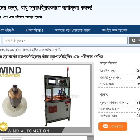
র জন্য, বায়ু স্বয়ংক্রিয়করণে রূপান্তর করুন!
ডিং, লেপ এবং পরীক্ষার ক্ষেত্রে প্রধান
ানা পরিদর্শন
গুণমান নিয়ন্ত্রণ
আমাদের সাথে যোগাযোগ করুন
উদ্ধৃতির জন্য আবেদন
অ
যাগনেটাইজার রটার ম্যাগনেটাইজিং এবং পরীক্ষার মেশিন
ট ম্যাগনেট ম্যাগনেটাইজার রটার ম্যাগনেটাইজিং এবং পরীক্ষার মেশিন
পণ্যের বিবরণ:
উৎপত্তি স্থল:
চী
পরিচিতিমুলক নাম:
W
মডেল নম্বার:
ফে
প্রদান:
ন্যূনতম চাহিদার পরিমাণ:
১ 
প্যাকেজিং বিবরণ:
প্
ডেলিভারি সময়:
45
যোগাযোগ