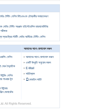
্মার টেস্টিং মেশিন বিইএমএফ চৌম্বকীয় সনাক্তকরণ
 মোটর টেস্টিং সরঞ্জাম হাইস্টেরেসিস ডায়নামোমিটার
 পরীক্ষক
স্বয়ংক্রিয় স্টার্টিং মোটর আর্মিচার টেস্টিং মেশিন
আমাদের সাথে যোগাযোগ করুন
 ওয়াশিং মেশিন
আমাদের সাথে যোগাযোগ করুন
একটি উদ্ধৃতি অনুরোধ করুন
ুই মেরু বৈদ্যুতিক
E-Mail
সাইটম্যাপ
উইন্ডিং মেশিন
মার পাওয়ার টুল
মোবাইল সাইট
ল উইন্ডার
্জিন জেনারেটর
,Ltd. All Rights Reserved.