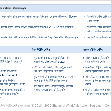
ক রক্ষাকবচ পরীক্ষার সরঞ্জাম
ভ্যান গাড়ি মোটর রক্ষাকবচ পরীক্ষা সরঞ্জাম বিচ্ছিন্নতা ভোল্টেজ পরীক্ষক গুণ বিশ্লেষণ
বিএলডিসি মোটর রোটার আর
একক স্টেশন
স্টার্টার আর্মার টেস্টিং সরঞ্জাম ডাবল স্টেশন WIND-ATS-02 সময় ঘূর্ণন ঘূর্ণন
বিএলডিসি মোটর ইলেকট্রিক
বর্তমান ভোল্টেজ আরপিএম
ব্রাশড ডিসি মোটরের জন্য কমিউটেটর গোলাকারতা বৈদ্যুতিক মোটর পরীক্ষার সরঞ্জাম
৩৬ এর নিচে স্লটগুলির জন্য 
ইগল উইন্ডিং মেশিন
কয়েল রাইন্ডিং মেশিন
 হাব মোটর চাকা মোটর
ফ্যান মোটর জন্য চার সুই উইন্ডিং মেশিন
বাহ্যিক রটার উইন্ডিং মেশিন
ডিসি ইঞ্জিন ই-বাইক মুটি
ছায়াময় 4pole সেগমেন্ট stator
এয়ার কন্ডিশনার মোটর
মুটি পোল বিএলডিসি মোটর ওয়াইন্ডিং মেশিন
স্বয়ংক্রিয় উইন্ডিং মেশিন দ
ং মেশিন চার স্টেশন
থ্রি হেড ওয়াইন্ডারের চেয়ে দ্রুত
মোটর স্ট্যাটার ফিল্ড কয়েল
টর WIND-CFW-4
মুটি পোলস্ট্যাটর ওয়াইন্ডিং মেশিন একক স্টেশন
কমিউটেটর আর্মারেজ কয়েল 
 মোটর স্ট্যাটার
ব্রাশহীন স্টেপিং ডিসি মোটরের জন্য
ভ্যাকুয়াম ক্লিনার জন্য হ্যা
নের জন্য সুই উইন্ডিং মেশিন
মোটর
ব্রাশবিহীন স্টেপিং মোটরের জন্য গোলাকার
মেশিন মোটরসাইকেল ডিজিটাল
স্কয়ার স্ট্যাটার ইগল উইন্ডিং মেশিন
স্ট্যাটার উইন্ডিং মেশিন কয়ে
 আউটরানার সেগমেন্টড
মোটরসাইকেল ম্যাগনেটো ইঞ
ার
ান স্টেটর উইন্ডিং মেশিন সরবরাহকারী. © 2018 - 2026 Shanghai Wind Automation Equipment Co.