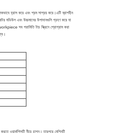
পকভাবে হ্রাস করে এবং শ্রম সাশ্রয় করে।এটি ব্রাশহীন
 মোটর মডিউল এবং উচ্চমানের উপাদানগুলি গ্রহণ করে যা
রে।workpiece সব পরামিতি টাচ স্ক্রিনে প্রোগ্রাম করা
গ্য।
শ করতে ওয়ার্কপিসটি নীচে চাপুন। তারপরে মেশিনটি