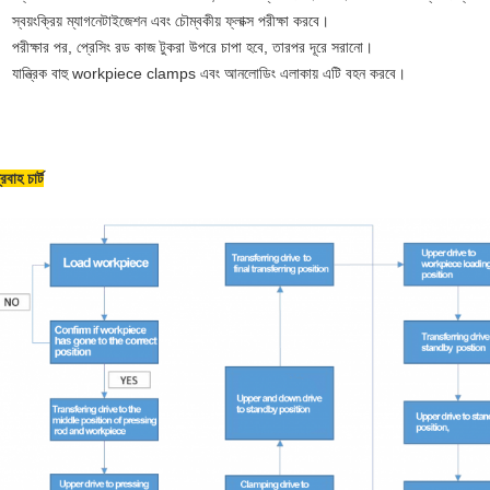
স্বয়ংক্রিয় ম্যাগনেটাইজেশন এবং চৌম্বকীয় ফ্লাক্স পরীক্ষা করবে।
পরীক্ষার পর, প্রেসিং রড কাজ টুকরা উপরে চাপা হবে, তারপর দূরে সরানো।
যান্ত্রিক বাহু workpiece clamps এবং আনলোডিং এলাকায় এটি বহন করবে।
্রবাহ চার্ট