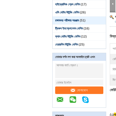
হাইড্রোলিক প্রেস মেশিন
(17)
এসি মোটর উইন্ডিং মেশিন
(26)
রক্ষাকবচ পরীক্ষার সরঞ্জাম
(51)
ট্রিকল ইমপ্রেগনেশন মেশিন
(16)
বিস্ত
ফ্যান মোটর উইন্ডিং মেশিন
(12)
হেয়ারপিন উইন্ডিং মেশিন
(25)
শর্ত
তোমার দর্শন লগ করা অনলাইন চ্যাট এখন
রেড
বিক
বিশ
ফেরি
যোগাযোগ
(১)
প
সাক্ষ্যদান