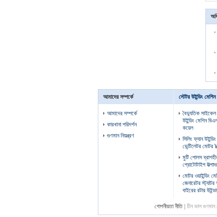
অধি
আমাদের সম্পর্কে
স্টেটর উইন্ডিং মেশিন
আমাদের সম্পর্কে
বৈদ্যুতিক সাইকেল
উইন্ডিং মেশিন বিএল
কারখানা পরিদর্শন
কয়েল
গুণমান নিয়ন্ত্রণ
সিলিং ফ্যান উইন্ডি
ভেন্টিলেটর মো
মুটি পোলস ব্রাশহীন
প্রোটোটাইপ উত্পাদ
মোটর ওয়াইন্ডিং 
জেনারেটর স্ট্যাটর
বাইরের রটার উইন্ড
গোপনীয়তা নীতি
| চীন ভাল গুণম