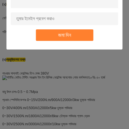
(২)
সুবিধা
মেশিনটি মূলত তিনটি অংশ নিয়ে গঠিতঃ
পরীক্ষার বেঞ্চ, কম্পিউটার মনিটরিং এবং নিয়ন্ত্রণ,
উচ্চ নির্ভুলতা আনালগ পাওয়ার সাপ্লাই।
জমা দিন
(৩)
প্রযুক্তিগত তথ্য
পাওয়ার সাপ্লাই ভোল্টেজঃ তিন ফেজ 380V
১০% ৫০ হার্জ
বায়ু উৎস চাপঃ 0.5 ~ 0.7Mpa
প্রধান স্পেসিফিকেশনঃ 0~15V/200N.m/900A/12000r/3kw চুম্বক পাউডার
0~30V/400N.m/1500A/12000r/5kw চুম্বক পাউডার
0~30V/1500N.m/1800A/12000r/8kw চৌম্বক পাউডার প্লাস ব্রেক
0~30V/2500N.m/3000A/12000r/10kw চুম্বক পাউডার