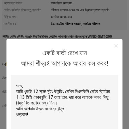
অটোমেশন টাইপ:
স্বয়ংক্রিয় অবস্থান
টেস্টিং আইটেম বিষয়বস্তু প্রদর্শন:
পরীক্ষার ফলাফল একের পর এক স্ক্রিনে স্বজ্ঞাত প্রদর্শন
বিক্রির পরে:
ইমেইল অথবা ফোন
উচ্চ ভোল্টেজ পরীক্ষার সরঞ্জাম
আর্মচার পরীক্ষক
লক্ষণীয় করা:
,
স্টার্টার মোটর টেস্টিং সরঞ্জাম টান ইন রিলিজ ভোল্টেজ আনলোড লোড পারফরম্যান্স WIND-SMT-200
একটি বার্তা রেখে যান
আমরা শীঘ্রই আপনাকে আবার কল করব!
(১)
প্রয়োগ
টেস্ট টান ভোল্টেজ, মুক্তি ভোল্টেজ, আনলোড কর্মক্ষমতা, লোড কর্মক্ষমতা, ব্রেক কর্মক্ষমতা,
স্টার্টার মোটরের স্পিড টেস্টের সময় বিদ্যুৎ বন্ধের পারফরম্যান্স,
মেশিনটি মুদ্রণ করতে পারে, বৈশিষ্ট্য এবং পরামিতি সংরক্ষণ করতে পারে।