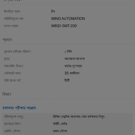
উৎপত্তি স্থল:
চীন
পরিচিতিমুলক নাম:
WIND AUTOMATION
মডেল নম্বার:
WIND-SMT-200
প্রদান
ন্যূনতম চাহিদার পরিমাণ:
১ পিসি
মূল্য:
আলোচনা সাপেক্ষে
প্যাকেজিং বিবরণ:
কাঠের তৃণশয্যা
ডেলিভারি সময়:
35 কার্যদিবস
পরিশোধের শর্ত:
টি/টি
বিবরণ
রক্ষাকবচ পরীক্ষার সরঞ্জাম
পরীক্ষামূলক বস্তু:
রিলিজ ভোল্টেজ আনলোড লোড কর্মক্ষমতা টানুন
আর্মেচার টাইপ:
স্টার্টিং মোটর
ওয়ার্কিং স্টেশন:
ডাবল স্টেশন