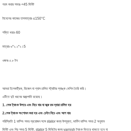
গরম করার সময়ঃ <45 মিনিট
টানেলের কাজের তাপমাত্রাঃ ≤150°C
শক্তি খরচঃ 60
মাত্রাঃ ৬*২.২*২।5
ওজনঃ ৫.৮ টন
আমরা ইলেকট্রিক, ডিজেল বা গ্যাস চালিত স্ট্যাটার ল্যাঙ্ক মেশিন তৈরি করি।
এটিতে দুই ধরনের যন্ত্রপাতি রয়েছে।
1. লেক ট্যাংক উপরে এবং নিচে যায় যা স্ক্রু রড দ্বারা চালিত হয়
2.
লেক ট্যাংক সংশোধন করা হয় এবং চেইন নিচে এবং আপ যায়
পরিস্থিতি 1 ডাম্পিং সময় প্রয়োজন সঙ্গে stator জন্য উপযুক্ত, ভার্নিশ ডাম্পিং সময় 2 অনুমান
মিনিট এবং পিচ সময় 5 মিনিট, stator 5 মিনিটের জন্য varnish ট্যাংক ভিতরে থাকতে হবে না