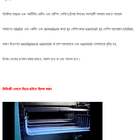
স্ট্যাটার ল্যাঙ্ক এবং আর্মিটার রোলিং এবং ডাম্পিং মেশিনে,চিলার উপরের সমস্যাটি সমাধান করতে সহায়ক
সাধারণত stator এবং রোলিং এবং armature জন্য ডুব মেশিন জন্য varnish ডুব মেশিন প্রয়োজন chiller,
কারণ উত্তপ্ত workpiece varnish যা তাপ স্থানান্তর এবং varnish তাপমাত্রা বৃদ্ধি হয়,
চিলার লেকের গুণমান বজায় রাখবে, খারাপ হবে না এবং পাতলা হবে।
ভিডিওটি দেখতে নিচের ছবিতে ক্লিক করুন