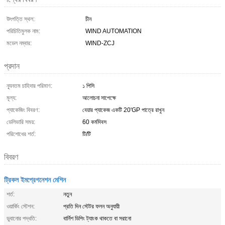
উৎপত্তি স্থল:
চীন
পরিচিতিমুলক নাম:
WIND AUTOMATION
মডেল নম্বার:
WIND-ZCJ
প্রদান
ন্যূনতম চাহিদার পরিমাণ:
১ পিসি
মূল্য:
আলোচনা সাপেক্ষে
প্যাকেজিং বিবরণ:
বেয়ার প্যাকেজ একটি 20'GP পাত্রে রাখুন
ডেলিভারি সময়:
60 কর্মদিবস
পরিশোধের শর্ত:
টি/টি
বিবরণ
ট্রিকল ইমপ্রেগনেশন মেশিন
শর্ত:
নতুন
ওয়ার্কিং স্টেশন:
প্রতি দিন স্টেটর ফলন অনুযায়ী
ডুবানোর পদ্ধতি:
বার্নিশ ডিপিং ট্যাংক থাকতে বা সরানো