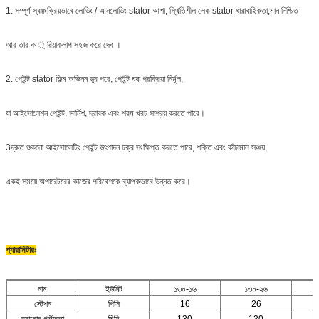
1. সম্পূর্ণ স্বয়ংক্রিয়ভাবে লোডিং / আনলোডিং stator আশা, স্থিতিশীল লেক stator ধারাবাহিকতা,মান নিশ্চিত
আর তার ক ্ রিয়াকলাপ সহজ করে দেব ।
2. পেইন্ট stator ফিল্ম অভিন্ন ডুব পরে, পেইন্ট ঘষা প্রক্রিয়া নির্মূল,
যা আইসোলেশন পেইন্ট, ভার্নিশ, দ্রাবক এবং শ্রম খরচ সাশ্রয় করতে পারে।
3দ্রুত শুকনো আইসোলেটিং পেইন্ট উৎপাদন চক্র সংক্ষিপ্ত করতে পারে, শক্তি এবং কাঁচামাল সঞ্চয়,
একই সময়ে অপারেটরের কাজের পরিবেশকে ব্যাপকভাবে উন্নত করে।
প্যারামিটারঃ
নাম
ইউনিট
১৩০-১৬
১৩০-২৬
স্টেশন
পিসি
16
26
ডুবানোর গভীরতা
মিমি
130
130