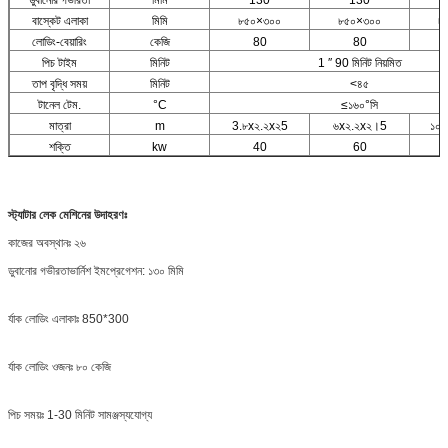
বাস্কেট এলাকা
মিমি
৮৫০×৩০০
৮৫০×৩০০
৮
লোডিং-বেয়ারিং
কেজি
80
80
পিচ টাইম
মিনিট
1 ′′ 90 মিনিট নিয়মিত
তাপ বৃদ্ধি সময়
মিনিট
<৪৫
টানেল টেম.
°C
≤১৬০°সি
মাত্রা
m
3.৮x২.২x২5
৬x২.২x২।5
১০x
শক্তি
kw
40
60
স্ট্যাটার লেক মেশিনের উদাহরণঃ
কাজের অবস্থানঃ ২৬
ডুবানোর গভীরতা
ভার্নিশ ইমপ্রেগেশন
: ১৩০ মিমি
র্যাক লোডিং এলাকাঃ 850*300
র্যাক লোডিং ওজনঃ ৮০ কেজি
পিচ সময়ঃ 1-30 মিনিট সামঞ্জস্যযোগ্য