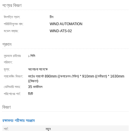
পণ্যের বিবরণ
উৎপত্তি স্থল:
চীন
পরিচিতিমুলক নাম:
WIND AUTOMATION
মডেল নম্বার:
WIND-ATS-02
প্রদান
ন্যূনতম চাহিদার
১ পিসি
পরিমাণ:
মূল্য:
আলোচনা সাপেক্ষে
প্যাকেজিং বিবরণ:
কাঠের প্যালেট 890mm ((অপারেশন টেবিল) * 910mm ((গভীরতা) * 1630mm
((উচ্চতা)
ডেলিভারি সময়:
35 কার্যদিবস
পরিশোধের শর্ত:
টি/টি
বিবরণ
রক্ষাকবচ পরীক্ষার সরঞ্জাম
শর্ত:
নতুন