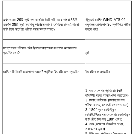
এখন আমরা 29টি স্লট সহ আর্মেচার তৈরি করি, তবে আমরা 33টি
স্ট্যান্ডার্ড মেশিন WIND-ATS-02
এমনকি 38টি স্লট সহ কিছু আর্মেচার জানি। মেশিনের কি এই পরিমাণ
শুধুমাত্র বেশিরভাগ 36 স্লট দিয়ে পরীক্ষা
স্লট দিয়ে আর্মেচার পরীক্ষা করার ক্ষমতা আছে?
করতে পারে
সমস্ত স্লট পরীক্ষার ডেটা স্ক্রিনে সনাক্তকরণের সাথে আলাদাভাবে
প্রদর্শিত হবে?
হ্যাঁ
মেশিনে কি তিনটি ভাষা থাকা সম্ভব? পর্তুগিজ, ইংরেজি এবং ম্যান্ডারিন
ইংরেজি এবং ম্যান্ডারিন
1. বার থেকে বার প্রতিরোধ (দুটি
কমিউটার বারের আন্তঃ-চিপ প্রতিরোধ)
2. ঢালাই প্রতিরোধ (ঢালাইয়ের মান
পরীক্ষা করতে, যত ছোট হবে তত ভাল)
3. 180° ক্রস রেজিস্ট্যান্স
(কমিউটেটরের বার থেকে বার রেজিস্ট্যান্স
যা বিপরীত দিক সহ 180° কোণ)
4. ঢেউ (কয়েলের বাঁকগুলির মধ্যে,
তরঙ্গরূপের তুলনা)
5. বিচ্ছিন্নতা প্রতিরোধ (কয়েল এবং