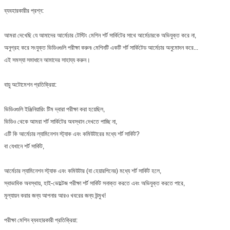
আর্মেটু অ্যানাইলসারের কি একটি কমিউনিকেশন পোর্ট আছে যা একটি
ব্যবহারকারীর প্রশ্ন:
ফাইবার লেজার প্রিন্টিং মেশিনের সাথে সংযোগ করতে এবং অংশে প্রিন্ট
হ্যাঁ, মেশিনে এই ফাংশন থাকতে পারে
করার জন্য সিরিয়াল নম্বর পাঠাতে সক্ষম?
আমরা দেখেছি যে আমাদের আর্মেচার টেস্টিং মেশিন শর্ট সার্কিটের সাথে আর্মেচারকে অভিযুক্ত করে না,
অনুগ্রহ করে সংযুক্ত ভিডিওগুলি পরীক্ষা করুন৷ মেশিনটি একটি শর্ট সার্কিটেড আর্মেচার অনুমোদন করে...
এই সমস্যা সমাধানে আমাদের সাহায্য করুন।
বায়ু অটোমেশন প্রতিক্রিয়া:
ভিডিওগুলি ইঞ্জিনিয়ারিং টিম দ্বারা পরীক্ষা করা হয়েছিল,
ভিডিও থেকে আমরা শর্ট সার্কিটের অবস্থান দেখতে পাচ্ছি না,
এটি কি আর্মেচার ল্যামিনেশন স্ট্যাক এবং কমিউটারের মধ্যে শর্ট সার্কিট?
বা যেখানে শর্ট সার্কিট,
আর্মেচার ল্যামিনেশন স্ট্যাক এবং কমিউটার (বা হেয়ারপিনের) মধ্যে শর্ট সার্কিট হলে,
স্বাভাবিক অবস্থায়, হাই-ভোল্টেজ পরীক্ষা শর্ট সার্কিট সনাক্ত করতে এবং অভিযুক্ত করতে পারে,
মূল্যায়ন করার জন্য আপনার আরও খবরের জন্য উন্মুখ!
পরীক্ষা মেশিন ব্যবহারকারী প্রতিক্রিয়া: