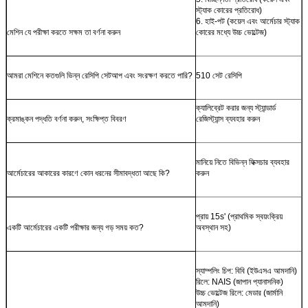
স্ট্যাক কোরের প্রতিরোধ)
6. হাই-পট (কয়েল এবং আর্মেচার স্ট্যাক
মেশিন যে পরীক্ষা করতে সক্ষম তা বর্ণনা করুন
কোরের মধ্যে উচ্চ ভোল্টেজ)
আমরা মেশিনে কতগুলি ভিন্ন রেসিপি সেটআপ এবং সংরক্ষণ করতে পারি?
510 সেট রেসিপি
ক্যালিব্রেট করার জন্য স্ট্যান্ডার্ড
ক্রমাঙ্কন পদ্ধতি বর্ণনা করুন, সংক্ষিপ্ত বিবরণ
রেজিস্ট্যান্স ব্যবহার করুন
মানিয়ে নিতে বিভিন্ন ফিক্সচার ব্যবহার
আর্মেচারের আকারের কারণে কোন ধরনের সীমাবদ্ধতা আছে কি?
করুন
প্রায় 15s' (প্রাথমিক স্বয়ংক্রিয়
একটি আর্মেচারের একটি পরীক্ষার জন্য গড় সময় কত?
অবস্থান সহ)
স্যাম্পলিং চিপ: বিবি (ইউএসএ আমদানি)
রিলে: NAIS (জাপান প্যানাসনিক)
উচ্চ ভোল্টেজ রিলে: মেডার (জার্মানি
আমদানি)