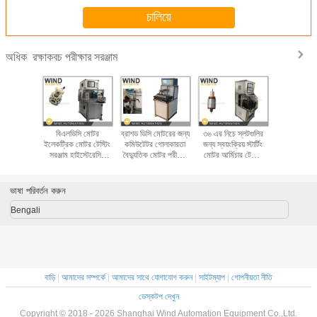
চালিয়ে
রক্ষাকবচ পরীক্ষার সরঞ্জাম
অধিক
্মার টেস্টিং
বিএলডিসি মোটর
ব্রাশড ডিসি মোটরের জন্য
৩৬ এর নিচে স্লটগুলির
ভ্যান গাড়ি মো
াবল স্টেশন
ইলেকট্রিক মোটর টেস্টিং
কমিউটেটর গোলাকারতা
জন্য স্বয়ংক্রিয় স্টার্টিং
পরীক্ষা সরঞ্জাম 
-02 সময়
সরঞ্জাম হাইস্টেরেসিস
বৈদ্যুতিক মোটর পরীক্ষার
মোটর আর্মিচার টেস্টিং
ভোল্টেজ পরী
 ঘূর্ণন
ডায়নামোমিটার বর্তমান
সরঞ্জাম
মেশিন
বিশ্লে
ভোল্টেজ আরপিএম পরীক্ষক
ভাষা পরিবর্তন করুন
Bengali
বাড়ি
|
আমাদের সম্পর্কে
|
আমাদের সাথে যোগাযোগ করুন
|
সাইটম্যাপ
|
গোপনীয়তা নীতি
ডেস্কটপ দেখুন
Copyright © 2018 - 2026 Shanghai Wind Automation Equipment Co.,Ltd.