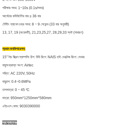
পরীক্ষার সময়: 1~10s (0.1s/সময়)
আর্মেচার কমিউটেটর বার ≤ 36 বার
টেস্টিং প্যানেল চক্র সময়: 8 ~ 9 সেকেন্ড (33 বার অনুযায়ী)
13, 17, 19 (কয়েকটি), 21,23,25,27, 28,29,33 স্লট (সাধারণ)
প্রধান কনফিগারেশন:
15'' টাচ স্ক্রিন স্যাম্পলিং চিপ: বিবি রিলে: NAIS হাই ভোল্টেজ রিলে: মেডার
বায়ুসংক্রান্ত অংশ: Airtec
শক্তি: AC 220V, 50Hz
বায়ুচাপ: 0.4~0.6MPa
তাপমাত্রা: 0 ~ 45 ℃
মাত্রা: 950mm*1250mm*580mm
এইচএস কোড: 9030390000
প্রশ্নোত্তরঃ