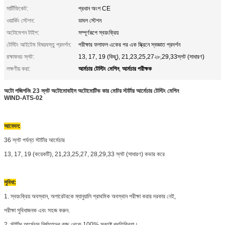
সার্টিফিকেট:
প্রধান অংশ CE
ওয়ার্কিং স্টেশন:
ডাবল স্টেশন
অটোমেশন টাইপ:
সম্পূর্ণরূপে স্বয়ংক্রিয়
টেস্টিং আইটেম বিষয়বস্তু প্রদর্শন:
পরীক্ষার ফলাফল একের পর এক স্ক্রিনে স্বজ্ঞাত প্রদর্শন
রক্ষাকবচ স্লট:
13, 17, 19 (কিছু), 21,23,25,27২৮,29,33স্লট (সাধারণ)
আর্মচার টেস্টিং মেশিন
আর্মচার পরীক্ষক
লক্ষণীয় করা:
,
অটো পজিশনিং 23 স্লট অটোমোবাইল অটোমোটিভ কার মোটর স্টার্টার আর্মেচার টেস্টিং মেশিন
WIND-ATS-02
আবেদন:
36 স্লট পর্যন্ত স্টার্টার আর্মেচার
13, 17, 19 (কয়েকটি), 21,23,25,27, 28,29,33 স্লট (সাধারণ) কভার করে
সুবিধা:
1. স্বয়ংক্রিয় অবস্থান, অপারেটরকে ম্যানুয়ালি প্রাথমিক অবস্থান পরীক্ষা করার দরকার নেই,
পরীক্ষা সুবিধাজনক এবং সহজ করুন.
2. স্টার্টার আর্মেচার নির্মাতাদের কাছ থেকে 100% সন্তুষ্ট প্রতিক্রিয়া।