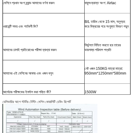
মেশিনে প্রধান অংশ ব্র্যান্ড আমাদের বর্ণনা করুন
বায়ুসংক্রান্ত অংশ: Airtac
B/L তারিখ থেকে 15 মাস, অনুগ্রহ
ওয়ারেন্টি সময় এবং শর্তাবলী কি?
করে বিক্রয়ের পরে সংযুক্ত বিবরণ পড়ুন
নির্ভুলতা নিশ্চিত করতে ছয় তারের
আমাদের ঢালাই প্রতিরোধের পরীক্ষা ব্যাখ্যা করুন
ভারসাম্য পরিমাপ পদ্ধতি
নেট ওজন 150KG মাত্রা মাত্রা:
আমাদের এই মেশিনের আকার এবং ওজন বলুন
950mm*1250mm*580mm
আর্মেচার পরীক্ষকের ইনস্টল করা শক্তি কী?
1500W
ডেলিভারির আগে স্টার্টার টেস্টিং মেশিন কোয়ালিটি চেকিং রিপোর্ট
50Hz বা 60Hz, এটা ঠিক আছে,
মেশিনটি 50Hz নাকি 60Hz?
পরীক্ষার কোন প্রভাব নেই