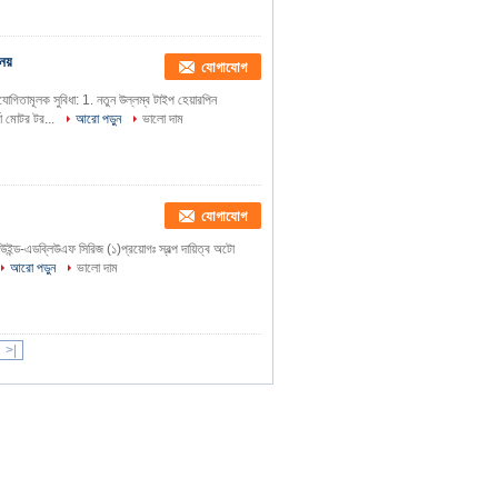
নয়
যোগাযোগ
িযোগিতামূলক সুবিধা: 1. নতুন উল্লম্ব টাইপ হেয়ারপিন
ভো মোটর টর...
আরো পড়ুন
ভালো দাম
যোগাযোগ
ন উইন্ড-এডব্লিউএফ সিরিজ (১)প্রয়োগঃ স্বল্প দায়িত্ব অটো
আরো পড়ুন
ভালো দাম
>|