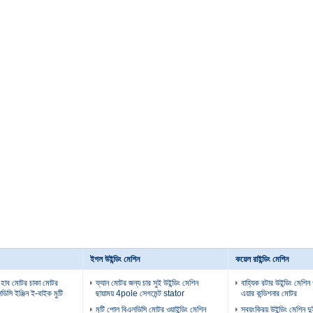
ইগল উইন্ডিং মেশিন
কয়েল রাইন্ডিং মেশিন
 হাব মোটর চাকা মোটর
ফ্যান মোটর জন্য চার সুই উইন্ডিং মেশিন
বাহ্যিক রটার উইন্ডিং মেশিন
ডিসি ইঞ্জিন ই-বাইক মুটি
ছায়াময় 4pole সেগমেন্ট stator
এয়ার কন্ডিশনার মোটর
মুটি পোল বিএলডিসি মোটর ওয়াইন্ডিং মেশিন
স্বয়ংক্রিয় উইন্ডিং মেশিন দ