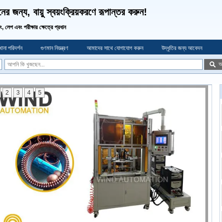
র জন্য, বায়ু স্বয়ংক্রিয়করণে রূপান্তর করুন!
ডিং, লেপ এবং পরীক্ষার ক্ষেত্রে প্রধান
ানা পরিদর্শন
গুণমান নিয়ন্ত্রণ
আমাদের সাথে যোগাযোগ করুন
উদ্ধৃতির জন্য আবেদন
অ
2
3
4
5