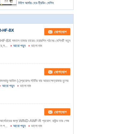
টাইপ আর্মার হেড ট্রিভিং মেশিন
 WIND-HF-BX
যোগাযোগ
 WIND-HF-BX সমতল তামার তারের হেয়ারপিন গঠনের মেশিনটি নতুন
রে,স...
আরো পড়ুন
ভালো দাম
যোগাযোগ
াদনবায়ু-আউফ (১)প্রয়োগঃ স্টার্টার বার আয়তক্ষেত্রাকার চুলের
আরো পড়ুন
ভালো দাম
যোগাযোগ
ার্টার আর্মেচারের জন্য WIND-AWF-R প্রয়োগ: রাউন্ড তার গেজ
েল প...
আরো পড়ুন
ভালো দাম