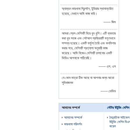
অ্যাক্রন কারখানা প্রিন্সটন, ইন্ডিয়ায় স্থানান্তরিত
হয়েছে, যেখানে আমি কাজ করি।
—— জিম
আমরা প্রেস মেশিনটি নিয়ে খুব খুশি। এটি ব্যবহার
করা খুব সহজ এবং সেটআপ প্রক্রিয়াটি মসৃণভাবে
সম্পন্ন হয়েছে। একটি ফর্মুলা তৈরি এবং কনফিগার
করার পরে, মেশিনটি প্রত্যাশা অনুযায়ী কাজ
করেছে। আমি নিজেও মেশিনটি চালানোর একটি
ভিডিও আপনাকে পাঠিয়েছি।
—— এস. এস
যে কোন মাত্রা ঠিক আছে যা আপনার জন্য আরো
সুবিধাজনক
—— ডেভিড
আমাদের সম্পর্কে
স্টেটর উইন্ডিং মেশিন
আমাদের সম্পর্কে
বৈদ্যুতিক সাইকেল
উইন্ডিং মেশিন বিএল
কারখানা পরিদর্শন
কয়েল