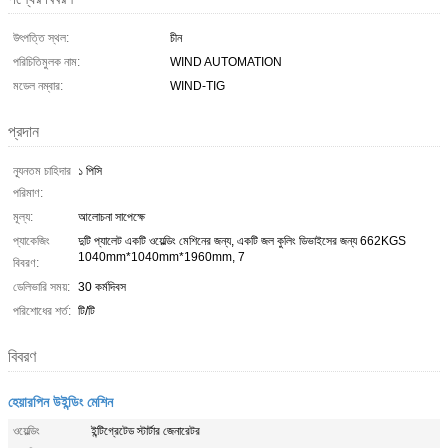
উৎপত্তি স্থল:
চীন
পরিচিতিমুলক নাম:
WIND AUTOMATION
মডেল নম্বার:
WIND-TIG
প্রদান
ন্যূনতম চাহিদার
১ পিসি
পরিমাণ:
মূল্য:
আলোচনা সাপেক্ষে
প্যাকেজিং
দুটি প্যালেট একটি ওয়েল্ডিং মেশিনের জন্য, একটি জল কুলিং ডিভাইসের জন্য 662KGS
1040mm*1040mm*1960mm, 7
বিবরণ:
ডেলিভারি সময়:
30 কর্মদিবস
পরিশোধের শর্ত:
টি/টি
বিবরণ
হেয়ারপিন উইন্ডিং মেশিন
ওয়েল্ডিং
ইন্টিগ্রেটেড স্টার্টার জেনারেটর