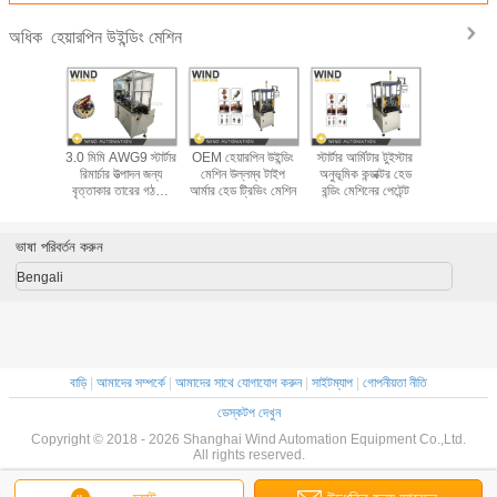
হেয়ারপিন উইন্ডিং মেশিন
অধিক
্ট্রি স্ট্যাটার
3.0 মিমি AWG9 স্টার্টার
OEM হেয়ারপিন উইন্ডিং
স্টার্টার আর্মিটার টুইস্টার
টিগ ওয়েল্ডিং 
ইন্ডিং মেশিন
রিমার্চার উত্পাদন জন্য
মেশিন উল্লম্ব টাইপ
অনুভূমিক কন্ডাক্টর হেড
উইন্ডিং মেশিন
রাকার তারের
বৃত্তাকার তারের গঠনের
আর্মার হেড ট্রিভিং মেশিন
বন্ডিং মেশিনের পেটেন্ট
ফিউজিং মেশিন
নের
মেশিন
ভাষা পরিবর্তন করুন
Bengali
বাড়ি
|
আমাদের সম্পর্কে
|
আমাদের সাথে যোগাযোগ করুন
|
সাইটম্যাপ
|
গোপনীয়তা নীতি
ডেস্কটপ দেখুন
Copyright © 2018 - 2026 Shanghai Wind Automation Equipment Co.,Ltd.
All rights reserved.