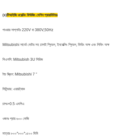
(৪)
টিআইজি ওয়েল্ডিং ফিউজিং মেশিন প্যারামিটারঃ
পাওয়ার সাপ্লাইঃ 220V বা 380V,50Hz
Mitsubishi সার্ভো মোটর সহ ঢালাই স্পিন্ডল, ইনডেক্সিং স্পিন্ডল, ফিডিং অক্ষ এবং লিফিং অক্ষ
পিএলসি: Mitsubish 3U সিরিজ
টাচ স্ক্রিন: Mitsubishi 7 ′′
সিলিন্ডার: এয়ারট্যাক
চাপঃ>0.5 এমপিএ
ওজনঃ প্রায় ৬০০ কেজি
মাত্রাঃ ৮০০*৮০০*১৫০০ মিমি