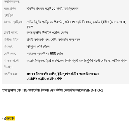
অ্যাপ্লিকেশন:
স্বয়ংচালিত
স্ট্যাটার বাস বার জয়েন্ট tig ঢালাই অ্যাপ্লিকেশন
প্রযুক্তি:
উৎপাদন প্রক্রিয়া:
স্টেটর উইন্ডিং প্রক্রিয়ায় পিন গঠন, সন্নিবেশ, স্লট নিরোধক, কন্ডাক্টর টুইস্টিং (ডাবল লেয়ার),
কন্ডাক
ঢালাই জায়গা:
কপার কন্ডাক্টর টিআইজি ওয়েল্ডিং মেশিন
ফিউজিং টাইপ:
ঢালাই অপারেশন এবং সেটিং অপারেটর জন্য সহজ
পিএলসি:
মিটসুবিশ ৩ইউ সিরিজ
মোট ওজন:
প্যাকেজ প্যালেট সহ 600 কেজি
4 অক্ষ সার্ভো
ওয়েল্ডিং স্পিন্ডেল, ইন্ডেক্সিং স্পিন্ডেল, ফিডিং শ্যাফ্ট এবং মিত্সুবিশি সার্ভো মোটর সহ লাইফিং শ্যাফ্
ডিভাইস:
বাস বার টিগ ওয়েল্ডিং মেশিন
ইন্টিগ্রেটেড স্টার্টার জেনারেটর ওয়েডার
লক্ষণীয় করা:
,
,
হেয়ারপিন ওয়েন্ডিং ওয়েল্ডিং মেশিন
তামা কন্ডাক্টর শেষ TIG ঢালাই স্টার সিলভার যৌথ স্টার্টার জেনারেটর সমাবেশ
WIND-TIG-1
(১)
প্রয়োগঃ