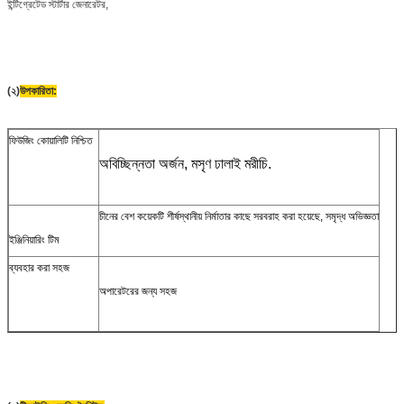
ইন্টিগ্রেটেড স্টার্টার জেনারেটর,
(২)
উপকারিতা:
ফিউজিং কোয়ালিটি নিশ্চিত
অবিচ্ছিন্নতা অর্জন, মসৃণ ঢালাই মরীচি.
চীনের বেশ কয়েকটি শীর্ষস্থানীয় নির্মাতার কাছে সরবরাহ করা হয়েছে, সমৃদ্ধ অভিজ্ঞতা
ইঞ্জিনিয়ারিং টিম
ব্যবহার করা সহজ
অপারেটরের জন্য সহজ