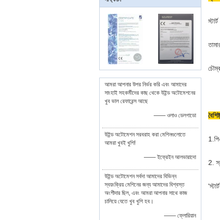
স্টার
তামার
চৌম্
আমরা আপনার উপর নির্ভর করি এবং আমাদের
সাংহাই সহকর্মীদের কাছ থেকে উইন্ড অটোমেশনের
খুব ভাল রেফারেন্স আছে
বৈশিষ্
—— ওলাও ডেলগাডো
উইন্ড অটোমেশন সরবরাহ করা মেশিনগুলোতে
1.পি
আমরা খুবই খুশি!
—— ইফ্রেইন আলভারাদো
2. স
উইন্ড অটোমেশন সর্বদা আমাদের বিভিন্ন
স্বয়ংক্রিয় মেশিনের জন্য আমাদের বিশ্বস্ত
'স্ট
অংশীদার ছিল, এবং আমরা আপনার সাথে কাজ
চালিয়ে যেতে খুব খুশি হব।
—— ফ্লোরিয়ান