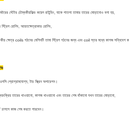
্ট মটরের স্টেটর চৌম্বকীয়
ফিল্ড কয়েল রাইন্ডিং
, যাকে পাতলা তামার তারের মোড়ানোও বলা হয়,
 স্ট্রিপ রোলিং, আয়তক্ষেত্রাকার রোলিং,
বকীয় ক্ষেত্র coils গঠনের মেশিনটি তামা স্ট্রিপ গঠনের জন্য এবং coil স্তর মধ্যে কাগজ সন্নিবেশ ক
ট্যঃ
এলসি প্রোগ্রামযোগ্য, টাচ স্ক্রিন অপারেশন।
্বয়ংক্রিয় তারের খাওয়ানো, কাগজ খাওয়ানো এবং তারের শেষ বাঁকানো যখন তারের মোড়ানো,
ার্ট' চাপলে কাজ শেষ করতে পারবেন।