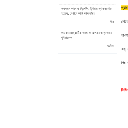
প্যার
অ্যাক্রন কারখানা প্রিন্সটন, ইন্ডিয়ায় স্থানান্তরিত
হয়েছে, যেখানে আমি কাজ করি।
মোটর
—— জিম
যে কোন মাত্রা ঠিক আছে যা আপনার জন্য আরো
পাওয়
সুবিধাজনক
—— ডেভিড
বায়
পিচ
ভিডি