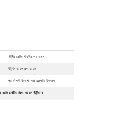
স্টার্টার মোটর স্ট্যাটার অফ কারস
উইন্ডিং কয়েল এবং ওয়েজ
প্রকৌশলী বিদেশে সেবা যন্ত্রপাতি উপলব্ধ
ল
এসি মোটর ফিল্ড কয়েল উইন্ডার
,