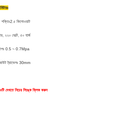
ামিটারঃ
 শক্তিঃ2.৫ কিলোওয়াট
ার, ২২০ ভোল্ট, ৫০ হার্জ
ু চাপঃ 0.5 ~ 0.7Mpa
 আউট ট্রাভেলঃ 30mm
ওটি দেখতে নিচের লিঙ্কে ক্লিক করুন