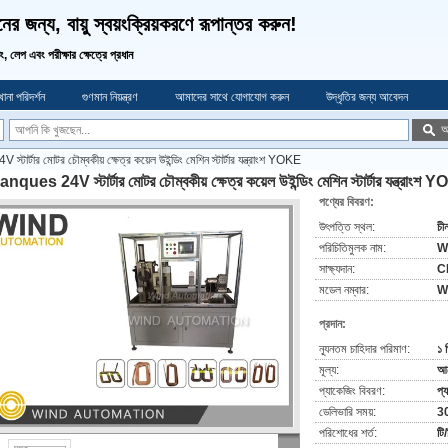
র জন্য, বায়ু স্বয়ংক্রিয়করণে রূপান্তর করুন!
ডিং, লেপ এবং পরীক্ষার ক্ষেত্রে প্রধান
ানা পরিদর্শন
গুণমান নিয়ন্ত্রণ
আমাদের সাথে যোগাযোগ করুন
উদ্ধৃতির জন্য আবেদন
অ
টার্টার মোটর চৌম্বকীয় ক্ষেত্র কয়েল উইন্ডিং মেশিন স্টার্টার যন্ত্রাংশ YOKE
nques 24V স্টার্টার মোটর চৌম্বকীয় ক্ষেত্র কয়েল উইন্ডিং মেশিন স্টার্টার যন্ত্রাংশ
পণ্যের বিবরণ:
উৎপত্তি স্থল:
চী
পরিচিতিমুলক নাম:
W
সাক্ষ্যদান:
C
মডেল নম্বার:
W
প্রদান:
ন্যূনতম চাহিদার পরিমাণ:
১ 
মূল্য:
আল
প্যাকেজিং বিবরণ:
প্
ডেলিভারি সময়:
30
পরিশোধের শর্ত:
টি/