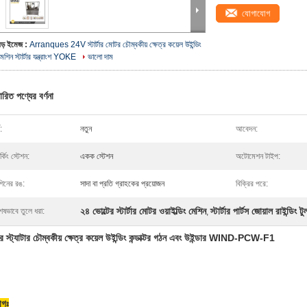
যোগাযোগ
বড় ইমেজ :
Arranques 24V স্টার্টার মোটর চৌম্বকীয় ক্ষেত্র কয়েল উইন্ডিং
েশিন স্টার্টার যন্ত্রাংশ YOKE
ভালো দাম
ারিত পণ্যের বর্ণনা
:
নতুন
আবেদন:
ার্কিং স্টেশন:
একক স্টেশন
অটোমেশন টাইপ:
শিনের রঙ:
সাদা বা প্রতি গ্রাহকের প্রয়োজন
বিক্রির পরে:
২৪ ভোল্টের স্টার্টার মোটর ওয়াইল্ডিং মেশিন
স্টার্টার পার্টস জোয়াল রাইন্ডিং টু
েষভাবে তুলে ধরা:
,
্টার স্ট্যাটার চৌম্বকীয় ক্ষেত্র কয়েল উইন্ডিং কন্ডাক্টর গঠন এবং উইন্ডার WIND-PCW-F1
োগঃ