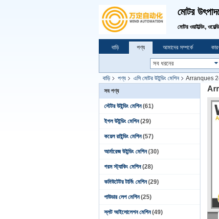
মোটর উৎপাদনে
মোটর ওয়াইল্ডিং, ওয়েল্
বাড়ি
পণ্য
আমাদের সম্পর্কে
কারখ
বাড়ি
পণ্য
এসি মোটর উইন্ডিং মেশিন
Arranques 24V স্
Arra
সব পণ্য
স্টেটর উইন্ডিং মেশিন
(61)
ইগল উইন্ডিং মেশিন
(29)
কয়েল রাইন্ডিং মেশিন
(57)
আর্মারেজ উইন্ডিং মেশিন
(30)
গরম স্ট্যাকিং মেশিন
(28)
কমিউটেটর টার্নিং মেশিন
(29)
পাউডার লেপ মেশিন
(25)
স্লট আইসোলেশন মেশিন
(49)