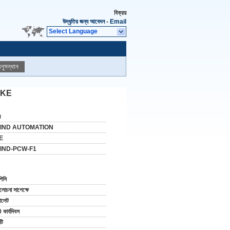
বিক্রয়
উদ্ধৃতির জন্য আবেদন
-
Email
Select Language
নুসন্ধান
 YOKE
ন
IND AUTOMATION
E
IND-PCW-F1
পিসি
োচনা সাপেক্ষে
যালেট
 কার্যদিবস
টি