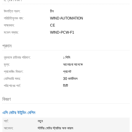
উৎপত্তি স্থল:
চীন
পরিচিতিমুলক নাম:
WIND AUTOMATION
সাক্ষ্যদান:
CE
মডেল নম্বার:
WIND-PCW-F1
প্রদান
ন্যূনতম চাহিদার পরিমাণ:
১ পিসি
মূল্য:
আলোচনা সাপেক্ষে
প্যাকেজিং বিবরণ:
প্যালেট
ডেলিভারি সময়:
30 কার্যদিবস
পরিশোধের শর্ত:
টি/টি
বিবরণ
এসি মোটর উইন্ডিং মেশিন
শর্ত:
নতুন
আবেদন:
স্টার্টার মোটর স্ট্যাটার অফ কারস