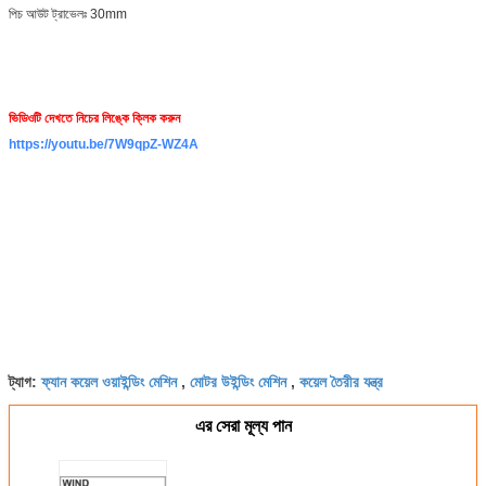
পিচ আউট ট্রাভেলঃ 30mm
ভিডিওটি দেখতে নিচের লিঙ্কে ক্লিক করুন
https://youtu.be/7W9qpZ-WZ4A
ফ্যান কয়েল ওয়াইন্ডিং মেশিন
মোটর উইন্ডিং মেশিন
কয়েল তৈরীর যন্ত্র
ট্যাগ:
,
,
এর সেরা মূল্য পান