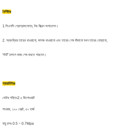
বৈশিষ্ট্যঃ
1.পিএলসি প্রোগ্রামযোগ্য, টাচ স্ক্রিন অপারেশন।
2. স্বয়ংক্রিয় তারের খাওয়ানো, কাগজ খাওয়ানো এবং তারের শেষ বাঁকানো যখন তারের মোড়ানো,
'স্টার্ট' চাপলে কাজ শেষ করতে পারবেন।
প্যারামিটারঃ
মোটর শক্তিঃ2.৫ কিলোওয়াট
পাওয়ার, ২২০ ভোল্ট, ৫০ হার্জ
বায়ু চাপঃ 0.5 ~ 0.7Mpa