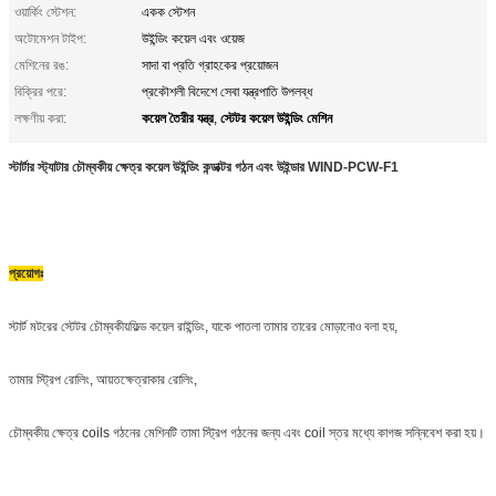
ওয়ার্কিং স্টেশন:
একক স্টেশন
অটোমেশন টাইপ:
উইন্ডিং কয়েল এবং ওয়েজ
মেশিনের রঙ:
সাদা বা প্রতি গ্রাহকের প্রয়োজন
বিক্রির পরে:
প্রকৌশলী বিদেশে সেবা যন্ত্রপাতি উপলব্ধ
কয়েল তৈরীর যন্ত্র
স্টেটর কয়েল উইন্ডিং মেশিন
লক্ষণীয় করা:
,
স্টার্টার স্ট্যাটার চৌম্বকীয় ক্ষেত্র কয়েল উইন্ডিং কন্ডাক্টর গঠন এবং উইন্ডার WIND-PCW-F1
প্রয়োগঃ
স্টার্ট মটরের স্টেটর চৌম্বকীয়
ফিল্ড কয়েল রাইন্ডিং
, যাকে পাতলা তামার তারের মোড়ানোও বলা হয়,
তামার স্ট্রিপ রোলিং, আয়তক্ষেত্রাকার রোলিং,
চৌম্বকীয় ক্ষেত্র coils গঠনের মেশিনটি তামা স্ট্রিপ গঠনের জন্য এবং coil স্তর মধ্যে কাগজ সন্নিবেশ করা হয়।