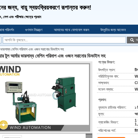
র জন্য, বায়ু স্বয়ংক্রিয়করণে রূপান্তর করুন!
ডিং, লেপ এবং পরীক্ষার ক্ষেত্রে প্রধান
ানা পরিদর্শন
গুণমান নিয়ন্ত্রণ
আমাদের সাথে যোগাযোগ করুন
উদ্ধৃতির জন্য আবেদন
অ
ার ভারসাম্য মেশিন পরিমাপ এবং ওজন সরানোর ডিভাইস সহ
়ার টুল আর্মার ভারসাম্য মেশিন পরিমাপ এবং ওজন সরানোর ডিভাইস সহ
পণ্যের বিবরণ:
উৎপত্তি স্থল:
চী
পরিচিতিমুলক নাম:
W
সাক্ষ্যদান:
C
মডেল নম্বার:
W
প্রদান:
ন্যূনতম চাহিদার পরিমাণ:
১ 
মূল্য:
আল
1 
প্যাকেজিং বিবরণ:
1,
পরিশোধের শর্ত:
টি/