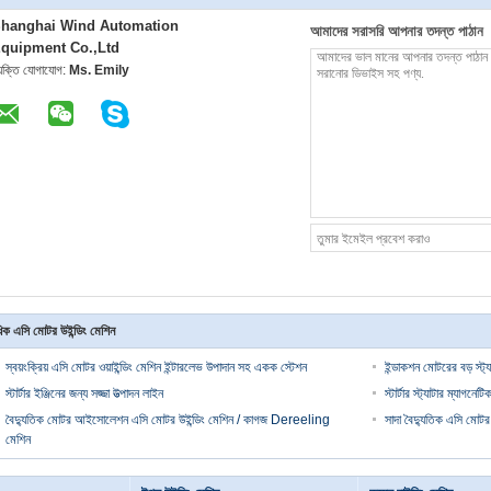
hanghai Wind Automation
আমাদের সরাসরি আপনার তদন্ত পাঠান
quipment Co.,Ltd
্যক্তি যোগাযোগ:
Ms. Emily
িক এসি মোটর উইন্ডিং মেশিন
স্বয়ংক্রিয় এসি মোটর ওয়াইন্ডিং মেশিন ইন্টারলেভ উপাদান সহ একক স্টেশন
ইন্ডাকশন মোটরের বড় স্ট্
স্টার্টার ইঞ্জিনের জন্য সজ্জা উত্পাদন লাইন
স্টার্টার স্ট্যাটার ম্যাগনে
বৈদ্যুতিক মোটর আইসোলেশন এসি মোটর উইন্ডিং মেশিন / কাগজ Dereeling
সাদা বৈদ্যুতিক এসি মোটর 
মেশিন