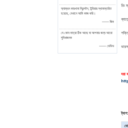
রিং 
অ্যাক্রন কারখানা প্রিন্সটন, ইন্ডিয়ায় স্থানান্তরিত
হয়েছে, যেখানে আমি কাজ করি।
ব্যা
—— জিম
শক্ত
যে কোন মাত্রা ঠিক আছে যা আপনার জন্য আরো
সুবিধাজনক
—— ডেভিড
ভারস
দয়া
htt
ট্যাগ
যো