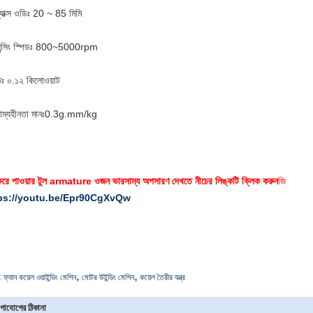
ম্যাক্স ওডিঃ 20 ~ 85 মিমি
লেন্সিং স্পিডঃ 800~5000rpm
িঃ ০.১২ কিলোওয়াট
াম্যহীনতা মানঃ0.3g.mm/kg
 করে পাওয়ার টুল armature ওজন ভারসাম্য অপসারণ দেখতে নীচের লিঙ্কটি ক্লিক করুন
জি
ps://youtu.be/Epr90CgXvQw
,
,
:
ফ্যান কয়েল ওয়াইন্ডিং মেশিন
মোটর উইন্ডিং মেশিন
কয়েল তৈরীর যন্ত্র
গাযোগের ঠিকানা