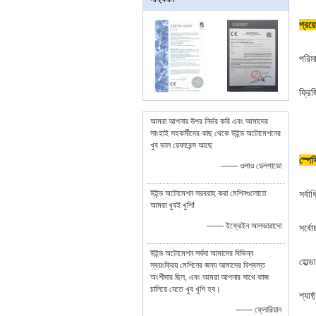
প্রয়
পরিমা
ফ্রি
আমরা আপনার উপর নির্ভর করি এবং আমাদের
সাংহাই সহকর্মীদের কাছ থেকে উইন্ড অটোমেশনের
খুব ভাল রেফারেন্স আছে
স্পে
—— ওলাও ডেলগাডো
উইন্ড অটোমেশন সরবরাহ করা মেশিনগুলোতে
সর্ব
আমরা খুবই খুশি!
—— ইফ্রেইন আলভারাদো
সর্বো
উইন্ড অটোমেশন সর্বদা আমাদের বিভিন্ন
হোল্
স্বয়ংক্রিয় মেশিনের জন্য আমাদের বিশ্বস্ত
অংশীদার ছিল, এবং আমরা আপনার সাথে কাজ
চালিয়ে যেতে খুব খুশি হব।
শ্যাফ
—— ফ্লোরিয়ান