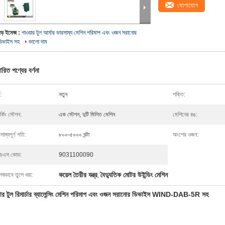
যোগাযোগ
বড় ইমেজ :
পাওয়ার টুল আর্মার ভারসাম্য মেশিন পরিমাপ এবং ওজন সরানোর
ডিভাইস সহ
ভালো দাম
ারিত পণ্যের বর্ণনা
:
নতুন
শক্তি:
ার্কিং স্টেশন:
এক স্টেশন, দুটি মিলিত মেশিন
মেশিনের রঙ:
সাম্যপূর্ণ গতি:
৮০০-৫০০০ ঘন্টা
অংশের ওজন:
চএস কোড:
9031100090
কয়েল তৈরীর যন্ত্র
বৈদ্যুতিক মোটর উইন্ডিং মেশিন
েষভাবে তুলে ধরা:
,
়ার টুল রিমার্চার ব্যালেন্সিং মেশিন পরিমাপ এবং ওজন সরানোর ডিভাইস WIND-DAB-5R সহ