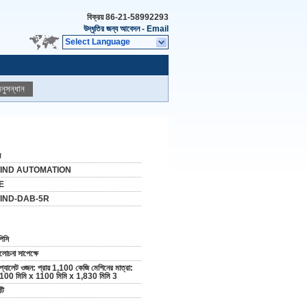
বিক্রয়
86-21-58992293
উদ্ধৃতির জন্য আবেদন
-
Email
Select Language
নুসন্ধান
ন
IND AUTOMATION
E
IND-DAB-5R
পিসি
োচনা সাপেক্ষে
প্যালেট ওজন: প্রায় 1,100 কেজি মেশিনের মাত্রা:
100 মিমি x 1100 মিমি x 1,830 মিমি 3
টি