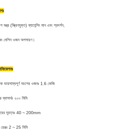
োগঃ
প যন্ত্র (স্ক্রিনযুক্ত) ব্যালেন্সিং মান এবং প্রদর্শন,
জিং মেশিন ওজন অপসারণ।
সিফিকেশনঃ
াধিক ভারসাম্যপূর্ণ অংশের ওজনঃ 1.6 কেজি
চ্চ ব্যাসার্ধঃ ২০০ মিমি
ডারের দূরত্বঃ 40 ~ 200mm
্ট রেঞ্জঃ 2 ~ 25 মিমি