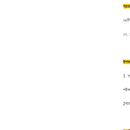
প্রয়
৩৬টি 
১৩, 
উপকা
1. স্
পরীক
2স্টা