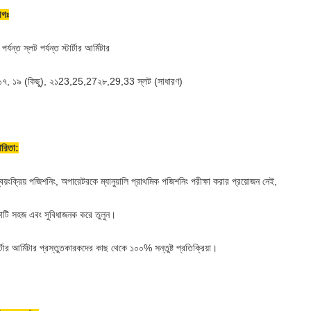
োগঃ
পর্যন্ত স্লট পর্যন্ত স্টার্টার আর্মিটার
১৭, ১৯ (কিছু), ২১23,25,27২৮,29,33 স্লট (সাধারণ)
রিতা:
বয়ংক্রিয় পজিশনিং, অপারেটরকে ম্যানুয়ালি প্রাথমিক পজিশনিং পরীক্ষা করার প্রয়োজন নেই,
্ষাটি সহজ এবং সুবিধাজনক করে তুলুন।
র্টার আর্মিটার প্রস্তুতকারকদের কাছ থেকে ১০০% সন্তুষ্ট প্রতিক্রিয়া।