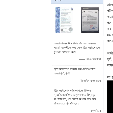
তাদে
পরীক
আমাদ
গত ক
করা,
সংক্
পারে
আমরা আপনার উপর নির্ভর করি এবং আমাদের
সাংহাই সহকর্মীদের কাছ থেকে উইন্ড অটোমেশনের
খুব ভাল রেফারেন্স আছে
আর্ম
হ্যা
—— ওলাও ডেলগাডো
আমরা
উইন্ড অটোমেশন সরবরাহ করা মেশিনগুলোতে
আমরা খুবই খুশি!
আপনি
—— ইফ্রেইন আলভারাদো
উইন্ড অটোমেশন সর্বদা আমাদের বিভিন্ন
স্বয়ংক্রিয় মেশিনের জন্য আমাদের বিশ্বস্ত
অংশীদার ছিল, এবং আমরা আপনার সাথে কাজ
চালিয়ে যেতে খুব খুশি হব।
—— ফ্লোরিয়ান