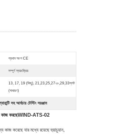
প্রধান অংশ CE
সম্পূর্ণ স্বয়ংক্রিয়
13, 17, 19 (কিছু), 21,23,25,27২৮,29,33স্লট
(সাধারণ)
গ্যারান্টি সহ আর্মচার টেস্টিং সরঞ্জাম
না কাজ করছে
WIND-ATS-02
য কাজ করেছে যার মধ্যে রয়েছে হুয়াচুয়ান,