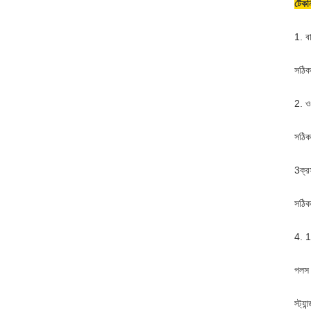
টেকন
1. ব
সঠিকত
2. ও
সঠিকত
3ক্র
সঠিকত
4. 1
পলস 
স্ট্য