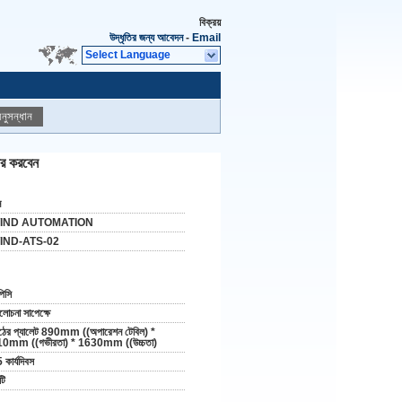
বিক্রয়
উদ্ধৃতির জন্য আবেদন
-
Email
Select Language
নুসন্ধান
িচার করবেন
ন
IND AUTOMATION
IND-ATS-02
পিসি
োচনা সাপেক্ষে
ঠের প্যালেট 890mm ((অপারেশন টেবিল) *
0mm ((গভীরতা) * 1630mm ((উচ্চতা)
 কার্যদিবস
টি