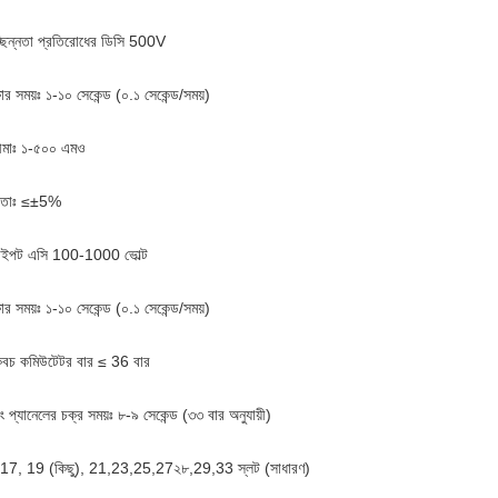
্ছিন্নতা প্রতিরোধের ডিসি 500V
ষার সময়ঃ ১-১০ সেকেন্ড (০.১ সেকেন্ড/সময়)
ীমাঃ ১-৫০০ এমও
ভুলতাঃ ≤±5%
াইপট এসি 100-1000 ভোল্ট
ষার সময়ঃ ১-১০ সেকেন্ড (০.১ সেকেন্ড/সময়)
াকবচ কমিউটেটর বার ≤ 36 বার
িং প্যানেলের চক্র সময়ঃ ৮-৯ সেকেন্ড (৩৩ বার অনুযায়ী)
17, 19 (কিছু), 21,23,25,27২৮,29,33 স্লট (সাধারণ)