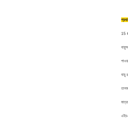
প্রধ
15 ¢
বায়ু
পাওয
বায়
তাপম
মাত
এইচ