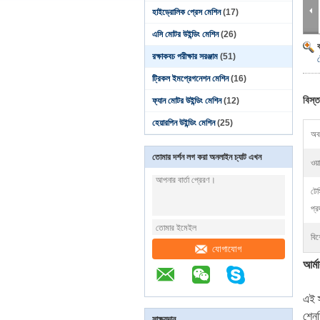
হাইড্রোলিক প্রেস মেশিন
(17)
এসি মোটর উইন্ডিং মেশিন
(26)
রক্ষাকবচ পরীক্ষার সরঞ্জাম
(51)
ট
ট্রিকল ইমপ্রেগনেশন মেশিন
(16)
বিস্ত
ফ্যান মোটর উইন্ডিং মেশিন
(12)
হেয়ারপিন উইন্ডিং মেশিন
(25)
অবস
তোমার দর্শন লগ করা অনলাইন চ্যাট এখন
ওয়
টেস
প্র
বিশ
যোগাযোগ
আর্ম
এই স
শেনড
সাক্ষ্যদান