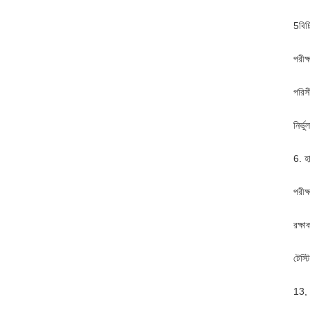
5বিচ
পরীক্
পরিস
নির্
6. হ
পরীক্
রক্ষ
টেস্ট
13, 