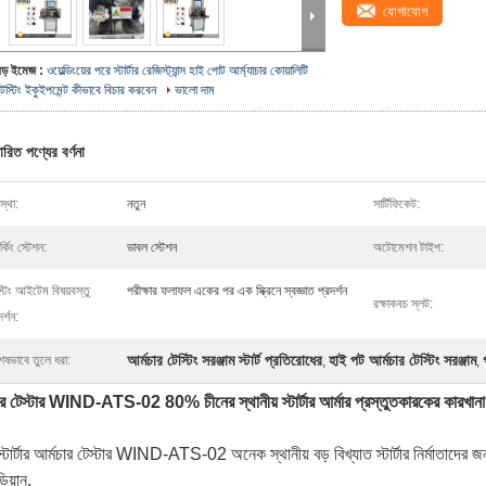
যোগাযোগ
বড় ইমেজ :
ওয়েল্ডিংয়ের পরে স্টার্টার রেজিস্ট্যান্স হাই পোট আর্ম্যাচার কোয়ালিটি
েস্টিং ইকুইপমেন্ট কীভাবে বিচার করবেন
ভালো দাম
ারিত পণ্যের বর্ণনা
্থা:
নতুন
সার্টিফিকেট:
ার্কিং স্টেশন:
ডাবল স্টেশন
অটোমেশন টাইপ:
্টিং আইটেম বিষয়বস্তু
পরীক্ষার ফলাফল একের পর এক স্ক্রিনে স্বজ্ঞাত প্রদর্শন
রক্ষাকবচ স্লট:
দর্শন:
আর্মচার টেস্টিং সরঞ্জাম স্টার্ট প্রতিরোধের
হাই পট আর্মচার টেস্টিং সরঞ্জাম
েষভাবে তুলে ধরা:
,
,
ার টেস্টার WIND-ATS-02 80% চীনের স্থানীয় স্টার্টার আর্মার প্রস্তুতকারকের কারখা
্টার্টার আর্মচার টেস্টার WIND-ATS-02 অনেক স্থানীয় বড় বিখ্যাত স্টার্টার নির্মাতাদের জন্
িয়ান,