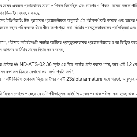
র মধ্যে একজন প্রথমবারের মতো ৫ পিকস কিনেছিল এবং তারপর ৭ পিকস, আমরা বলতে পারি যে ৮
্ষার ডিভাইস ব্যবহার করছে,
ের ইঞ্জিনিয়ারিং টিম গ্রাহকের প্রয়োজনীয়তা অনুযায়ী এই পরীক্ষক তৈরি করেছে এবং তাদে
য়েক বছরে পরীক্ষককে ধীরে ধীরে আপগ্রেড করা, স্টার্টার প্রস্তুতকারকদের প্রতিক্রিয়া এব
ষেপে, পরীক্ষার আইটেমগুলি স্টার্টার আর্মিটার প্রস্তুতকারকের প্রয়োজনীয়তার উপর ভিত্তি 
ন আপনার আর্মিটার মানের বিচার করার জন্য,
ার টেস্টার WIND-ATS-02 36 স্লট এর নিচে আর্মার টেস্ট করতে পারে, তাই এটি 12 থে
ঁ, সব ফলাফল স্ক্রিনে দেখানো হয়, স্লট প্রতি স্লট,
 একটি ভিডিও ফোকাস স্ক্রিনের উপর একটি 23slots armature সঙ্গে গ্রহণ, অনুগ্রহ কর
 স্ক্রিনে দেখতে পাচ্ছেন যে ৬টি পরীক্ষামূলক আইটেম একের পর এক পরীক্ষা করা হচ্ছে এবং 