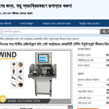
র জন্য, বায়ু স্বয়ংক্রিয়করণে রূপান্তর করুন!
ডিং, লেপ এবং পরীক্ষার ক্ষেত্রে প্রধান
ানা পরিদর্শন
গুণমান নিয়ন্ত্রণ
আমাদের সাথে যোগাযোগ করুন
উদ্ধৃতির জন্য আবেদন
অ
্টার্টার রেজিস্ট্যান্স হাই পোট আর্ম্যাচার কোয়ালিটি টেস্টিং ইকুইপমেন্ট কীভাবে বিচার করবেন
্ডিংয়ের পরে স্টার্টার রেজিস্ট্যান্স হাই পোট আর্ম্যাচার কোয়ালিটি টেস্টিং ইকুইপমেন্ট কীভাবে ব
পণ্যের বিবরণ:
উৎপত্তি স্থল:
চী
পরিচিতিমুলক নাম:
W
মডেল নম্বার:
W
প্রদান:
ন্যূনতম চাহিদার পরিমাণ:
১ 
মূল্য:
আল
কা
প্যাকেজিং বিবরণ:
91
ডেলিভারি সময়:
35
পরিশোধের শর্ত:
টি/