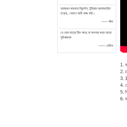
অ্যাক্রন কারখানা প্রিন্সটন, ইন্ডিয়ায় স্থানান্তরিত
হয়েছে, যেখানে আমি কাজ করি।
—— জিম
যে কোন মাত্রা ঠিক আছে যা আপনার জন্য আরো
সুবিধাজনক
—— ডেভিড
1. ব
2. ঢ
3. 1
4. ঢ
5. ব
6. হ