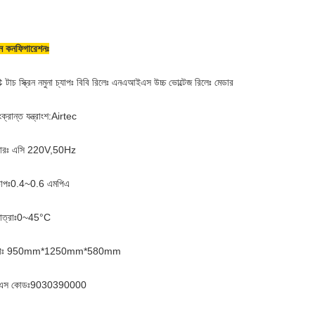
ান কনফিগারেশনঃ
 টাচ স্ক্রিন নমুনা চ্যাপঃ বিবি রিলেঃ এনএআইএস উচ্চ ভোল্টেজ রিলেঃ মেডার
সংক্রান্ত যন্ত্রাংশ:Airtec
়ারঃ এসি 220V,50Hz
ু চাপঃ0.4~0.6 এমপিএ
াত্রাঃ0~45°C
্রাঃ 950mm*1250mm*580mm
এস কোডঃ9030390000