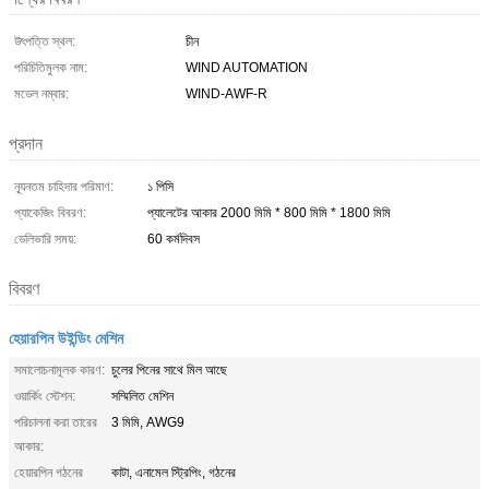
উৎপত্তি স্থল:
চীন
পরিচিতিমুলক নাম:
WIND AUTOMATION
মডেল নম্বার:
WIND-AWF-R
প্রদান
ন্যূনতম চাহিদার পরিমাণ:
১ পিসি
প্যাকেজিং বিবরণ:
প্যালেটের আকার 2000 মিমি * 800 মিমি * 1800 মিমি
ডেলিভারি সময়:
60 কর্মদিবস
বিবরণ
হেয়ারপিন উইন্ডিং মেশিন
সমালোচনামূলক কারণ:
চুলের পিনের সাথে মিল আছে
ওয়ার্কিং স্টেশন:
সম্মিলিত মেশিন
পরিচালনা করা তারের
3 মিমি, AWG9
আকার:
হেয়ারপিন গঠনের
কাটা, এনামেল স্ট্রিপিং, গঠনের