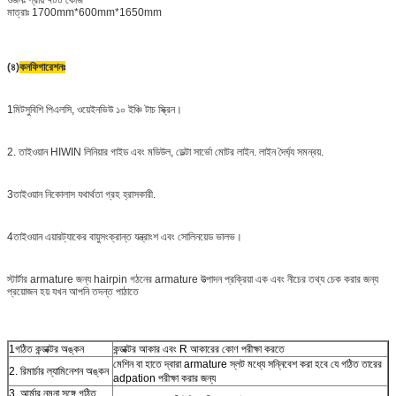
মাত্রাঃ 1700mm*600mm*1650mm
(৪)
কনফিগারেশনঃ
1মিটসুবিশি পিএলসি, ওয়েইনভিউ ১০ ইঞ্চি টাচ স্ক্রিন।
2. তাইওয়ান HIWIN লিনিয়ার গাইড এবং মডিউল, ডেল্টা সার্ভো মোটর লাইন. লাইন দৈর্ঘ্য সমন্বয়.
3তাইওয়ান নিকোলাস যথার্থতা গ্রহ হ্রাসকারী.
4তাইওয়ান এয়ারট্যাকের বায়ুসংক্রান্ত যন্ত্রাংশ এবং সোলিনয়েড ভালভ।
স্টার্টার armature জন্য hairpin গঠনের armature উত্পাদন প্রক্রিয়া এক এবং নীচের তথ্য চেক করার জন্য
প্রয়োজন হয় যখন আপনি তদন্ত পাঠাতে
1গঠিত কন্ডাক্টর অঙ্কন
কন্ডাক্টর আকার এবং R আকারের কোণ পরীক্ষা করতে
মেশিন বা হাতে দ্বারা armature স্লট মধ্যে সন্নিবেশ করা হবে যে গঠিত তারের
2. রিমার্চার ল্যামিনেশন অঙ্কন
adpation পরীক্ষা করার জন্য
3. আর্মার নমুনা সঙ্গে গঠিত