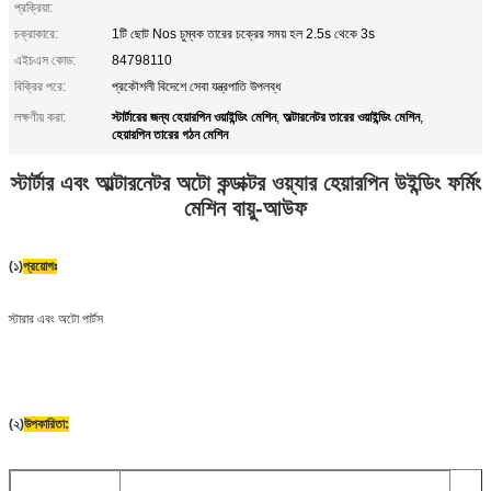
প্রক্রিয়া:
চক্রাকারে:
1টি ছোট Nos চুম্বক তারের চক্রের সময় হল 2.5s থেকে 3s
এইচএস কোড:
84798110
বিক্রির পরে:
প্রকৌশলী বিদেশে সেবা যন্ত্রপাতি উপলব্ধ
স্টার্টারের জন্য হেয়ারপিন ওয়াইন্ডিং মেশিন
অল্টারনেটর তারের ওয়াইন্ডিং মেশিন
লক্ষণীয় করা:
,
,
হেয়ারপিন তারের গঠন মেশিন
স্টার্টার এবং আল্টারনেটর অটো কন্ডাক্টর ওয়্যার হেয়ারপিন উইন্ডিং ফর্মিং
মেশিন
বায়ু-আউফ
(১)
প্রয়োগঃ
স্টারার এবং অটো পার্টস
(২)
উপকারিতা: