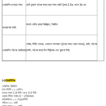
হেয়ারপিন চক্রের সময়
ছোট চুম্বক তারের জন্য চক্র সময় প্রতি টুকরা 2.5s থেকে 3s হয়
সার্ভো মোটর দ্বারা নিয়ন্ত্রিত, নিয়মিত
খাওয়ানোর দৈর্ঘ্য
সোজা, ফিডিং তারের, এনামেল অপসারণ ((মধ্য সময় প্রেস তারের), কাটা, গঠনের
হেয়ারপিন গঠনের প্রক্রিয়া
(কাটা, গঠনের জন্য তিন সিলিন্ডার এবং ঘুরানো ইউ)
(৩)
প্যারামিটারঃ
ভোল্টেজঃ 380V
চাপঃ মিনিট ০.৫ এমপিএ
তারের ব্যাস 1.8 মিমি থেকে 3.4 মিমি
ওয়্যার ফিডিং দৈর্ঘ্যঃ 0 ~ 250mm
কার্যকারিতাঃ ২.৩ সেকেন্ড/পিসি
শক্তিঃ ৫০০ ওয়াট
ওজনঃ প্রায় ৭০০ কেজি