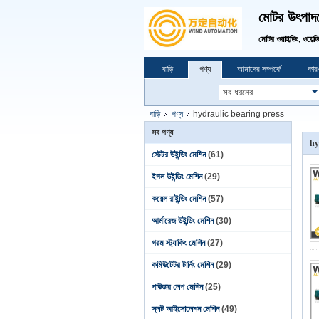
মোটর উৎপাদনে
মোটর ওয়াইল্ডিং, ওয়েল্
বাড়ি
পণ্য
আমাদের সম্পর্কে
কারখ
বাড়ি
পণ্য
hydraulic bearing press
সব পণ্য
hy
স্টেটর উইন্ডিং মেশিন
(61)
ইগল উইন্ডিং মেশিন
(29)
কয়েল রাইন্ডিং মেশিন
(57)
আর্মারেজ উইন্ডিং মেশিন
(30)
গরম স্ট্যাকিং মেশিন
(27)
কমিউটেটর টার্নিং মেশিন
(29)
পাউডার লেপ মেশিন
(25)
স্লট আইসোলেশন মেশিন
(49)