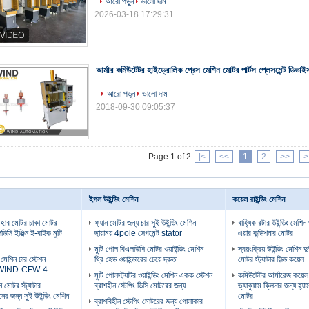
আরো পড়ুন
ভালো দাম
2026-03-18 17:29:31
আর্মার কমিউটেটর হাইড্রোলিক প্রেস মেশিন মোটর পার্টস প্লেসমেন্ট ডিভাই
আরো পড়ুন
ভালো দাম
2018-09-30 09:05:37
Page 1 of 2
|<
<<
1
2
>>
>
ইগল উইন্ডিং মেশিন
কয়েল রাইন্ডিং মেশিন
 হাব মোটর চাকা মোটর
ফ্যান মোটর জন্য চার সুই উইন্ডিং মেশিন
বাহ্যিক রটার উইন্ডিং মেশিন
ডিসি ইঞ্জিন ই-বাইক মুটি
ছায়াময় 4pole সেগমেন্ট stator
এয়ার কন্ডিশনার মোটর
মুটি পোল বিএলডিসি মোটর ওয়াইন্ডিং মেশিন
স্বয়ংক্রিয় উইন্ডিং মেশিন দ
ং মেশিন চার স্টেশন
থ্রি হেড ওয়াইন্ডারের চেয়ে দ্রুত
মোটর স্ট্যাটার ফিল্ড কয়েল
টর WIND-CFW-4
মুটি পোলস্ট্যাটর ওয়াইন্ডিং মেশিন একক স্টেশন
কমিউটেটর আর্মারেজ কয়েল 
 মোটর স্ট্যাটার
ব্রাশহীন স্টেপিং ডিসি মোটরের জন্য
ভ্যাকুয়াম ক্লিনার জন্য হ্যা
নের জন্য সুই উইন্ডিং মেশিন
মোটর
ব্রাশবিহীন স্টেপিং মোটরের জন্য গোলাকার