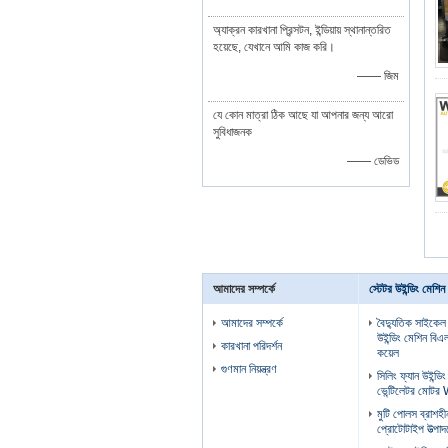
অ্যাক্রন কারখানা প্রিন্সটন, ইন্ডিয়ায় স্থানান্তরিত
হয়েছে, যেখানে আমি কাজ করি।
—— জিম
যে কোন মাত্রা ঠিক আছে যা আপনার জন্য আরো
সুবিধাজনক
—— ডেভিড
আমাদের সম্পর্কে
স্টেটর উইন্ডিং মেশিন
আমাদের সম্পর্কে
বৈদ্যুতিক সাইকেল
উইন্ডিং মেশিন বিএল
কারখানা পরিদর্শন
কয়েল
গুণমান নিয়ন্ত্রণ
সিলিং ফ্যান উইন্ডি
ভেন্টিলেটর মো
মুটি পোলস ব্রাশহীন
প্রোটোটাইপ উত্পাদ