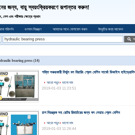
র জন্য, বায়ু স্বয়ংক্রিয়করণে রূপান্তর করুন!
ডিং, লেপ এবং পরীক্ষার ক্ষেত্রে প্রধান
ানা পরিদর্শন
গুণমান নিয়ন্ত্রণ
আমাদের সাথে যোগাযোগ করুন
উদ্ধৃতির জন্য আবেদন
অ
draulic bearing press
(14)
শক্তি সঞ্চয়কারী নির্ভুল বল বিয়ারিং প্রেস মেশিন সার্ভো ডিভাইস হাইড্রোলি
আরো পড়ুন
ভালো দাম
2019-01-03 11:23:51
চাপ নিয়ন্ত্রক সহ রোটর রিমার্চারের জন্য বল লেয়ার প্রেস মেশিন
আরো পড়ুন
ভালো দাম
2019-01-03 11:26:44