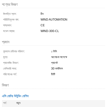
পণ্যের বিবরণ
উৎপত্তি স্থল:
চীন
পরিচিতিমুলক নাম:
WIND AUTOMATION
সাক্ষ্যদান:
CE
মডেল নম্বার:
WIND-300-CL
প্রদান
ন্যূনতম চাহিদার পরিমাণ:
১ পিসি
মূল্য:
আলোচনা সাপেক্ষে
প্যাকেজিং বিবরণ:
প্যালেট
ডেলিভারি সময়:
30 কার্যদিবস
পরিশোধের শর্ত:
টি/টি
বিবরণ
এসি মোটর উইন্ডিং মেশিন
শর্ত:
নতুন