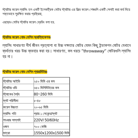
স্ট্যাটার কয়েল ল্যাসিং হল একটি ইলেকট্রিক মোটর স্ট্যাটার এর ফিল্ড কয়েল শেষগুলি একটি সেলাই করা কর্ড দিয়ে
শক্তভাবে সুরক্ষিত করার প্রক্রিয়া,
.
এছাড়াও মোটর স্ট্যাটর কয়েল ব্রেডিং বলা হয়
স্ট্যাটার কয়েল নোড মেশিন অ্যাপ্লিকেশনঃ
ল্যাসিং সাধারণত দীর্ঘ জীবন প্রত্যাশা বা উচ্চ দক্ষতার মোটর যেমন কিছু ইন্ডাকশন মোটর যেখানে
ব্যর্থতার খরচ উচ্চ ব্যবহার করা হয়। সাধারণত, কম খরচে ′′throwaway′′ মোটরগুলি ল্যাসিং
হয় না।
স্ট্যাটার কয়েল নোড মেশিন প্যারামিটারঃ
স্ট্যাটার আইডি
২৫০ মিমি এর কম
স্ট্যাটার ওডি
৩৫০ মিলিমিটারের কম
স্ট্যাকের দৈর্ঘ্য
80~260 মিমি
স্লট পরিসীমা
৮-৪৮
কয়েল উচ্চতা
২০-৬৫ মিমি
ল্যাসিং গতি
প্রায় ১ সেকেন্ড/স্লট
পাওয়ার সাপ্লাই
220V/ 50/60Hz
ওজন
৭০০ কেজি
মাত্রা
1550x1200x1500 মিমি