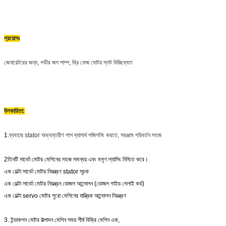
প্রয়োগঃ
জেনারেটরের জন্য, গভীর জল পাম্প, থ্রি ফেজ মোটর স্লট বিচ্ছিন্নতা
উপকারিতা:
1.
ব্যবহার stator অভ্যন্তরীণ পাশ ব্যাসার্ধ পজিশনিং করতে, সরঞ্জাম পরিবর্তন সহজ
2তিনটি সার্ভো মোটর মেশিনের সহজ সমন্বয় এবং মসৃণ ল্যাসিং নিশ্চিত করে।
এক ডেল্টা সার্ভো মোটর নিয়ন্ত্রণ stator সূচক
এক ডেল্টা সার্ভো মোটর নিয়ন্ত্রন ডোজল আন্দোলন (ডোজল গাইড সেলাই কর্ড)
এক ডেল্টা servo মোটর পুরো মেশিনের যান্ত্রিক আন্দোলন নিয়ন্ত্রণ
3. ইন্ডাকশন মোটর উত্পাদন মেশিন সময় শীর্ষ বিক্রি মেশিন এক,