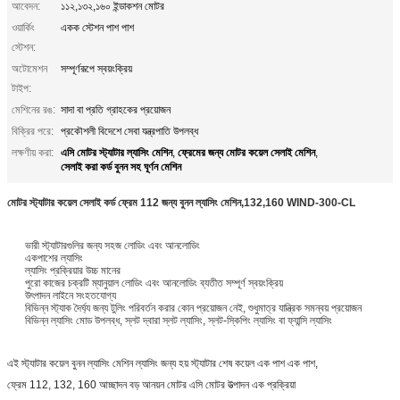
আবেদন:
১১২,১৩২,১৬০ ইন্ডাকশন মোটর
ওয়ার্কিং
একক স্টেশন পাশ পাশ
স্টেশন:
অটোমেশন
সম্পূর্ণরূপে স্বয়ংক্রিয়
টাইপ:
মেশিনের রঙ:
সাদা বা প্রতি গ্রাহকের প্রয়োজন
বিক্রির পরে:
প্রকৌশলী বিদেশে সেবা যন্ত্রপাতি উপলব্ধ
এসি মোটর স্ট্যাটার ল্যাসিং মেশিন
ফ্রেমের জন্য মোটর কয়েল সেলাই মেশিন
লক্ষণীয় করা:
,
,
সেলাই করা কর্ড বুনন সহ ঘূর্ণন মেশিন
মোটর স্ট্যাটার কয়েল সেলাই কর্ড ফ্রেম 112 জন্য বুনন ল্যাসিং মেশিন,132,160 WIND-300-CL
ভারী স্ট্যাটারগুলির জন্য সহজ লোডিং এবং আনলোডিং
একপাশের ল্যাসিং
ল্যাসিং প্রক্রিয়ার উচ্চ মানের
পুরো কাজের চক্রটি ম্যানুয়াল লোডিং এবং আনলোডিং ব্যতীত সম্পূর্ণ স্বয়ংক্রিয়
উৎপাদন লাইনে সংহতযোগ্য
বিভিন্ন স্ট্যাক দৈর্ঘ্য জন্য টুলিং পরিবর্তন করার কোন প্রয়োজন নেই, শুধুমাত্র যান্ত্রিক সমন্বয় প্রয়োজন
বিভিন্ন ল্যাসিং মোড উপলব্ধ, স্লট দ্বারা স্লট ল্যাসিং, স্লট-স্কিপিং ল্যাসিং বা ফ্যান্সি ল্যাসিং
এই স্ট্যাটার কয়েল বুনন ল্যাসিং মেশিন ল্যাসিং জন্য হয় স্ট্যাটার শেষ কয়েল এক পাশ এক পাশ,
ফ্রেম 112, 132, 160 আচ্ছাদন বড় আনয়ন মোটর এসি মোটর উত্পাদন এক প্রক্রিয়া