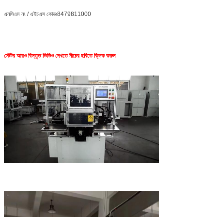
এনসিএম নং / এইচএস কোডঃ8479811000
স্টেটর আরও বিস্তৃত ভিডিও দেখতে নীচের ছবিতে ক্লিক করুন