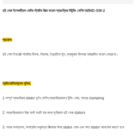
দুই মেরু ইলেকট্রিক মোটর স্ট্যাটর ফিল্ড কয়েল স্বয়ংক্রিয় উইন্ডিং মেশিন WIND-SW-2
প্রয়োগঃ
দুই পোল ইনসোল্ট স্ট্যাটার মিশুক, গ্রিলার, বৈদ্যুতিক টুল, ভ্যাকুয়াম ক্লিনার আচ্ছাদিত কয়েল মোড়ানো।
প্রতিযোগিতামূলক সুবিধা:
1.
সম্পূর্ণ স্বয়ংক্রিয় stator ঘূর্ণন মেশিন,স্বয়ংক্রিয়ভাবে টুলিং লোড, তারের clamping
2. স্বয়ংক্রিয়ভাবে উচ্চ স্লট ভরাট হার জন্য ঘূর্ণায়মান দুই মেরু stators
3. সহজ অপারেশন, অপারেটর শুধুমাত্র ফিক্সচার উপর stator লোড এবং ক্ষত stator আনলোড করতে হবে