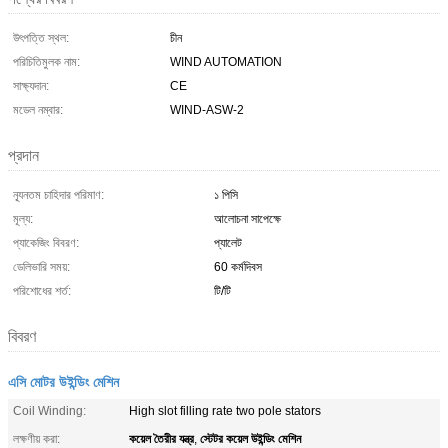
উৎপত্তি স্থল:
চীন
পরিচিতিমুলক নাম:
WIND AUTOMATION
সাক্ষ্যদান:
CE
মডেল নম্বার:
WIND-ASW-2
প্রদান
ন্যূনতম চাহিদার পরিমাণ:
১ পিসি
মূল্য:
আলোচনা সাপেক্ষে
প্যাকেজিং বিবরণ:
প্যালেট
ডেলিভারি সময়:
60 কর্মদিবস
পরিশোধের শর্ত:
টি/টি
বিবরণ
এসি মোটর উইন্ডিং মেশিন
Coil Winding:
High slot filling rate two pole stators
কয়েল তৈরীর যন্ত্র
স্টেটর কয়েল উইন্ডিং মেশিন
লক্ষণীয় করা:
,