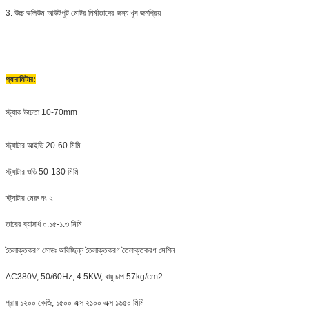
3. উচ্চ ভলিউম আউটপুট মোটর নির্মাতাদের জন্য খুব জনপ্রিয়
প্যারামিটার
:
স্ট্যাক উচ্চতা 10-70mm
স্ট্যাটার আইডি 20-60 মিমি
স্ট্যাটার ওডি 50-130 মিমি
স্ট্যাটার মেরু নং ২
তারের ব্যাসার্ধ ০.১৫-১.৩ মিমি
তৈলাক্তকরণ মোডঃ অবিচ্ছিন্ন তৈলাক্তকরণ তৈলাক্তকরণ মেশিন
AC380V, 50/60Hz, 4.5KW, বায়ু চাপ 57kg/cm2
প্রায় ১২০০ কেজি, ১৫০০ এক্স ২১০০ এক্স ১৬৫০ মিমি