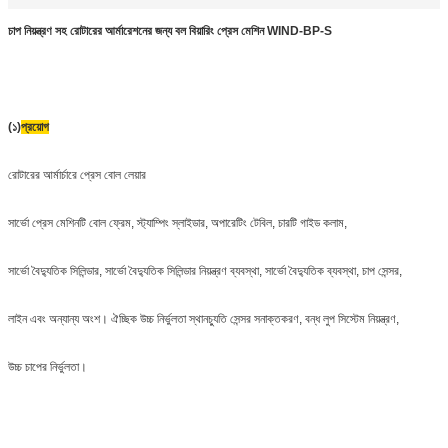
চাপ নিয়ন্ত্রণ সহ রোটারের আর্মারেশনের জন্য বল বিয়ারিং প্রেস মেশিন WIND-BP-S
(১)
প্রয়োগ
রোটারের আর্মার্চারে প্রেস বোল লেয়ার
সার্ভো প্রেস মেশিনটি বোল ফ্রেম, স্ট্যাম্পিং স্লাইডার, অপারেটিং টেবিল, চারটি গাইড কলাম,
সার্ভো বৈদ্যুতিক সিলিন্ডার, সার্ভো বৈদ্যুতিক সিলিন্ডার নিয়ন্ত্রণ ব্যবস্থা, সার্ভো বৈদ্যুতিক ব্যবস্থা, চাপ সেন্সর,
লাইন এবং অন্যান্য অংশ। ঐচ্ছিক উচ্চ নির্ভুলতা স্থানচ্যুতি সেন্সর সনাক্তকরণ, বন্ধ লুপ সিস্টেম নিয়ন্ত্রণ,
উচ্চ চাপের নির্ভুলতা।