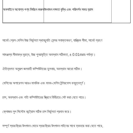
অনলাইনে অযোগ্য পণ্য নির্বাচন করুন
উৎপাদন দক্ষতা বৃদ্ধি এবং পরিদর্শন সময় হ্রাস
সার্ভো প্রেস মেশিন উচ্চ নির্ভুলতা স্থানচ্যুতি সেন্সর সনাক্তকরণ, যান্ত্রিক সীমা, সার্ভো গ্রহণ
সামঞ্জস্য সীমাবদ্ধ দূরত্ব, উচ্চ পুনরাবৃত্তি অবস্থান সঠিকতা, ± 0.01mm পর্যন্ত।
ঐতিহ্যগত অনুরূপ জলবাহী কম্পিউটারের তুলনায়, অবস্থান আরো সঠিক।
মেশিনের অপারেশন আরও মানবিক এবং মানব-মেশিন ইন্টারফেস বন্ধুত্বপূর্ণ।
চাপ, অবস্থান এবং গতি কম্পিউটারের স্ক্রিনে নির্বিচারে সেট করা যেতে পারে।
ক্লোজড লুপ সিস্টেম কন্ট্রোল সঠিক চাপ নির্ভুলতা প্রদান করে।
সম্পূর্ণ স্বয়ংক্রিয় উৎপাদন মোডে স্বয়ংক্রিয় উৎপাদন লাইনের সাথে ব্যবহার করা যেতে পারে,