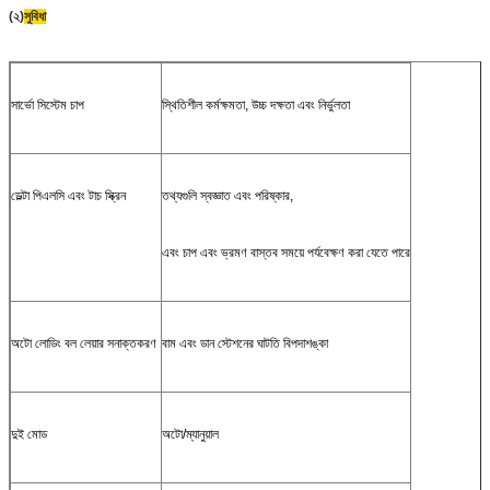
(২)
সুবিধা
সার্ভো সিস্টেম চাপ
স্থিতিশীল কর্মক্ষমতা, উচ্চ দক্ষতা এবং নির্ভুলতা
ডেল্টা পিএলসি এবং টাচ স্ক্রিন
তথ্যগুলি স্বজ্ঞাত এবং পরিষ্কার,
এবং চাপ এবং ভ্রমণ বাস্তব সময়ে পর্যবেক্ষণ করা যেতে পারে
অটো লোডিং বল লেয়ার সনাক্তকরণ
বাম এবং ডান স্টেশনের ঘাটতি বিপদাশঙ্কা
দুই মোড
অটো/ম্যানুয়াল