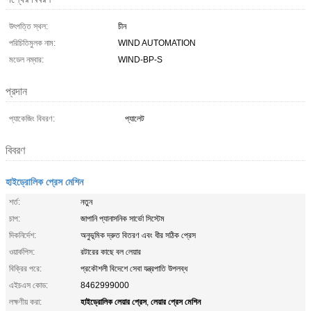
উৎপত্তি স্থল:
চীন
পরিচিতিমুলক নাম:
WIND AUTOMATION
মডেল নম্বার:
WIND-BP-S
প্রদান
প্যাকেজিং বিবরণ:
প্যালেট
বিবরণ
হাইড্রোলিক প্রেস মেশিন
শর্ত:
নতুন
চাপ:
জাপানি প্যানাসনিক সার্ভো সিস্টেম
দিকনির্দেশ:
অনুভূমিক দ্রুত বিতরণ এবং ধীর সঠিক প্রেস
ওয়ার্কপিস:
রটারের কাছে বল লেয়ার
বিক্রির পরে:
প্রকৌশলী বিদেশে সেবা যন্ত্রপাতি উপলব্ধ
এইচএস কোড:
8462999000
হাইড্রোলিক লেয়ার প্রেস
লেয়ার প্রেস মেশিন
লক্ষণীয় করা:
,