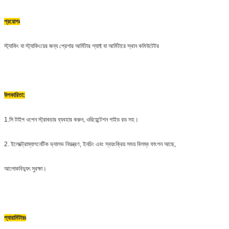
প্রয়োগঃ
স্ট্যাকিং বা স্ট্যাকিংয়ের জন্য প্রেশার আর্মিটার শ্যাফ্ট বা আর্মিটারে স্থান কমিউটেটর
উপকারিতা:
1.
সি টাইপ ওপেন স্ট্রাকচার ব্যবহার করুন, ওরিয়েন্টেশন গাইড রড সহ।
2. ইলেক্ট্রোম্যাগনেটিক ভ্যালভ নিয়ন্ত্রণ, ইনচিং এবং স্বয়ংক্রিয় সময় বিলম্ব ফাংশন আছে,
আলোকবিদ্যুৎ সুরক্ষা।
প্যারামিটারঃ