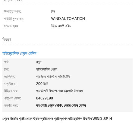
উৎপত্তি স্থল:
চীন
পরিচিতিমুলক নাম:
WIND AUTOMATION
মডেল নম্বার:
উইন্ড-এসপি-এইচ
বিবরণ
হাইড্রোলিক প্রেস মেশিন
শর্ত:
নতুন
চাপ:
হাইড্রোলিক প্রেস
ওয়ার্কপিস:
আর্মেচার শ্যাফট বা কমিউটেটর
বন্ধ উচ্চতা:
200 মিমি
বিক্রির পরে:
প্রকৌশলী বিদেশে সেবা যন্ত্রপাতি উপলব্ধ
এইচএস কোড:
84629190
বল লেয়ার প্রেস মেশিন
লেয়ার প্রেস মেশিন
লক্ষণীয় করা:
,
প্রেস রিমার্চার শ্যাফ্ট থেকে স্ট্যাক ল্যামিনেশন প্রতিস্থাপন হাইড্রোলিক ডিভাইস WIND-SP-H