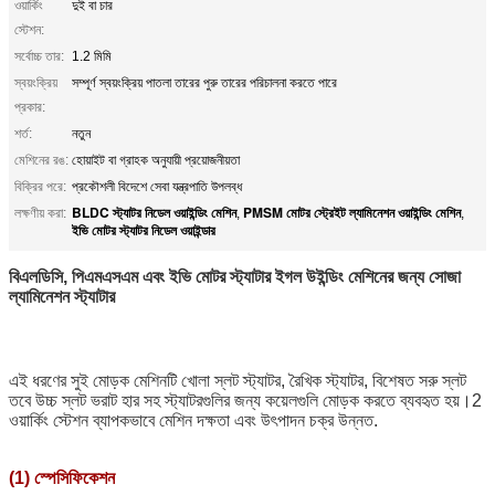
ওয়ার্কিং
দুই বা চার
স্টেশন:
সর্বোচ্চ তার:
1.2 মিমি
স্বয়ংক্রিয়
সম্পূর্ণ স্বয়ংক্রিয় পাতলা তারের পুরু তারের পরিচালনা করতে পারে
প্রকার:
শর্ত:
নতুন
মেশিনের রঙ:
হোয়াইট বা গ্রাহক অনুযায়ী প্রয়োজনীয়তা
বিক্রির পরে:
প্রকৌশলী বিদেশে সেবা যন্ত্রপাতি উপলব্ধ
BLDC স্ট্যাটর নিডেল ওয়াইন্ডিং মেশিন
PMSM মোটর স্ট্রেইট ল্যামিনেশন ওয়াইন্ডিং মেশিন
লক্ষণীয় করা:
,
,
ইভি মোটর স্ট্যাটর নিডেল ওয়াইন্ডার
বিএলডিসি, পিএমএসএম এবং ইভি মোটর স্ট্যাটার ইগল উইন্ডিং মেশিনের জন্য সোজা
ল্যামিনেশন স্ট্যাটার
এই ধরণের সুই মোড়ক মেশিনটি খোলা স্লট স্ট্যাটর, রৈখিক স্ট্যাটর, বিশেষত সরু স্লট
তবে উচ্চ স্লট ভরাট হার সহ স্ট্যাটরগুলির জন্য কয়েলগুলি মোড়ক করতে ব্যবহৃত হয়।2
ওয়ার্কিং স্টেশন ব্যাপকভাবে মেশিন দক্ষতা এবং উৎপাদন চক্র উন্নত.
(1) স্পেসিফিকেশন