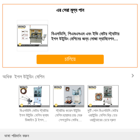
এর সেরা মূল্য পান
বিএলডিসি, পিএমএসএম এবং ইভি মোটর স্ট্যাটার
ইগল উইন্ডিং মেশিনের জন্য সোজা ল্যামিনেশন
স্ট্যাটার
চালিয়ে
ইগল উইন্ডিং মেশিন
অধিক
ইং উইন্ডিং
বিএলডিসি মোটর স্ট্যাটার
স্ট্যাটার কয়েল উইন্ডিং
মুটি পোল বিএলডিসি মোটর
কিভাবে BL
লডিসি মোটর
ইগল উইন্ডিং মেশিন ক্যাম
মেশিন ছায়াময় চার মেরু
ওয়াইন্ডিং মেশিন থ্রি হেড
স্ট্রেইট ল্
 1.13 মিমি
ডিজাইন 3 ইগল
সেগমেন্টড মোটর
ওয়াইন্ডারের চেয়ে দ্রুত
স্ট্যাটার স্ট্য
17 তামা তার
400PRM দ্রুত
WIND-1A-TSM
হবে
ইনসোল্ট
ভাষা পরিবর্তন করুন