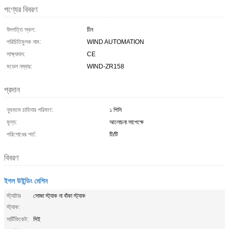
পণ্যের বিবরণ
উৎপত্তি স্থল:
চীন
পরিচিতিমুলক নাম:
WIND AUTOMATION
সাক্ষ্যদান:
CE
মডেল নম্বার:
WIND-ZR158
প্রদান
ন্যূনতম চাহিদার পরিমাণ:
১ পিসি
মূল্য:
আলোচনা সাপেক্ষে
পরিশোধের শর্ত:
টি/টি
বিবরণ
ইগল উইন্ডিং মেশিন
স্ট্যাটার
সোজা স্ট্যাক না বাঁকা স্ট্যাক
স্ট্যাক:
সার্টিফিকেট:
সিই