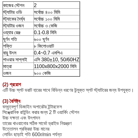
কাজের স্টেশন
2
স্ট্যাটার ওডি
সর্বোচ্চ ৪০০ মিমি
স্ট্যাকের দৈর্ঘ্য
সর্বোচ্চ ১০০ মিমি
স্ট্যাটার ওজন
সর্বোচ্চ ৩ কেজি
ওয়্যার রেঞ্জ
0.1-0.8 মিমি
ঘূর্ণন গতি
৬০০ ঘূর্ণন
শক্তি
৮ কিলোওয়াট
বায়ু উৎস
0.4~0.7 এমপিএ
পাওয়ার সাপ্লাই
এসি 380±10, 50/60HZ
মাত্রা
1100x800x2000 মিমি
ওজন
৯০০ কেজি
(2) প্রয়োগ
এটি উচ্চ স্লট ভরাট হারের সাথে বিভিন্ন ধরণের উন্মুক্ত স্লট স্ট্যাটরের জন্য উপযুক্ত।
(3) বৈশিষ্ট্য
বন্ধুত্বপূর্ণ ডিজাইন অপারেটর ইন্টারফেস
সিঙ্ক্রোনিক রাইন্ডিং করার জন্য 2 টি ওয়ার্কিং স্টেশন
উচ্চ দক্ষতা এবং উৎপাদন
তারের খাওয়ানোর সঠিক সার্ভো ড্রাইভ নিয়ন্ত্রণ
উত্তোলন প্রক্রিয়া উচ্চ মানের
লোডিং ছাড়াই গতি 600r/min পর্যন্ত