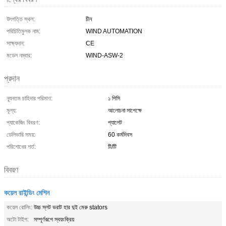
উৎপত্তি স্থল:
চীন
পরিচিতিমুলক নাম:
WIND AUTOMATION
সাক্ষ্যদান:
CE
মডেল নম্বার:
WIND-ASW-2
প্রদান
ন্যূনতম চাহিদার পরিমাণ:
১ পিসি
মূল্য:
আলোচনা সাপেক্ষে
প্যাকেজিং বিবরণ:
প্যালেট
ডেলিভারি সময়:
60 কর্মদিবস
পরিশোধের শর্ত:
টি/টি
বিবরণ
কয়েল রাইন্ডিং মেশিন
কয়েল রোলিং:
উচ্চ স্লট ভরাট হার দুই মেরু stators
অটো টাইপ:
সম্পূর্ণরূপে স্বয়ংক্রিয়