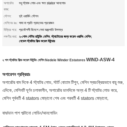
অপারেটর
শুধু স্ট্যাক লোড এবং ক্ষত stator আনলোড
কাজ:
স্টেশন:
দুই ওয়ার্কিং স্টেশন
মেশিনের রঙ:
সাদা বা প্রতি গ্রাহকের প্রয়োজন
বিক্রির পরে:
প্রকৌশলী বিদেশে সেবা যন্ত্রপাতি উপলব্ধ
২-পোল স্টেটর রাইন্ডিং মেশিন
স্ট্যাটোরের জন্য কয়েল ওয়ালিং মেশিন
লক্ষণীয় করা:
,
,
নেডেল স্ট্যাটার ফিল্ড কয়েল উইন্ডার
WIND-A
SW-4
২ পল স্ট্যাটার ফিল্ড কয়েল উইন্ডিং মেশিন Nedele Winder Estatores
অপারেশন প্রক্রিয়াঃ
অপারেটর বাম দিকে 4 স্ট্যাটর লোড, স্টার্ট বোতাম টিপুন, মেশিন স্বয়ংক্রিয়ভাবে বায়ু শুরু,
এদিকে, মেশিনটি ঘূর্ণন চলাকালীন, অপারেটর ডানদিকে অন্য 4 টি স্ট্যাটর লোড করে,
মেশিন পূর্ববর্তী 4 stators মোড়ানো শেষ এবং পরবর্তী 4 stators মোড়ানো,
বাম/ডান পাশ পাল্টানো লোডিং/আনলোডিং