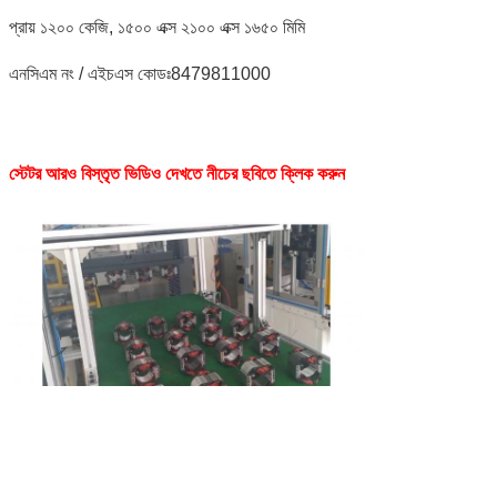
প্রায় ১২০০ কেজি, ১৫০০ এক্স ২১০০ এক্স ১৬৫০ মিমি
এনসিএম নং / এইচএস কোডঃ8479811000
স্টেটর আরও বিস্তৃত ভিডিও দেখতে নীচের ছবিতে ক্লিক করুন