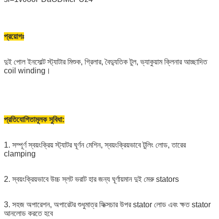
প্রয়োগঃ
দুই পোল ইনসোল্ট স্ট্যাটার মিশুক, গ্রিলার, বৈদ্যুতিক টুল, ভ্যাকুয়াম ক্লিনার আচ্ছাদিত
coil winding।
প্রতিযোগিতামূলক সুবিধা:
1. সম্পূর্ণ স্বয়ংক্রিয় স্ট্যাটর ঘূর্ণন মেশিন, স্বয়ংক্রিয়ভাবে টুলিং লোড, তারের
clamping
2. স্বয়ংক্রিয়ভাবে উচ্চ স্লট ভরাট হার জন্য ঘূর্ণায়মান দুই মেরু stators
3. সহজ অপারেশন, অপারেটর শুধুমাত্র ফিক্সচার উপর stator লোড এবং ক্ষত stator
আনলোড করতে হবে