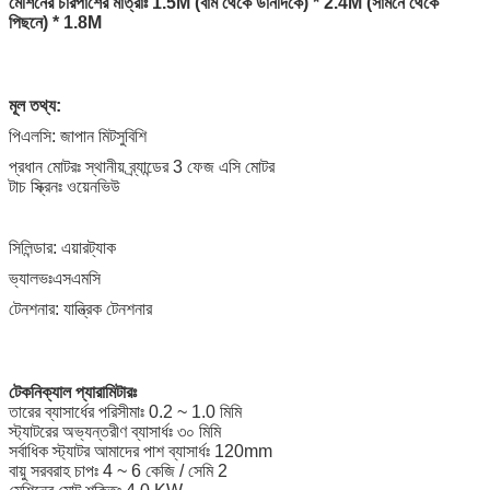
মেশিনের চারপাশের মাত্রাঃ 1.5M (বাম থেকে ডানদিকে) * 2.4M (সামনে থেকে
পিছনে) * 1.8M
মূল তথ্য:
পিএলসি: জাপান মিটসুবিশি
প্রধান মোটরঃ স্থানীয় ব্র্যান্ডের 3 ফেজ এসি মোটর
টাচ স্ক্রিনঃ ওয়েনভিউ
সিলিন্ডার: এয়ারট্যাক
ভ্যালভঃএসএমসি
টেনশনার: যান্ত্রিক টেনশনার
টেকনিক্যাল প্যারামিটারঃ
তারের ব্যাসার্ধের পরিসীমাঃ 0.2 ~ 1.0 মিমি
স্ট্যাটরের অভ্যন্তরীণ ব্যাসার্ধঃ ৩০ মিমি
সর্বাধিক স্ট্যাটর আমাদের পাশ ব্যাসার্ধঃ 120mm
বায়ু সরবরাহ চাপঃ 4 ~ 6 কেজি / সেমি 2