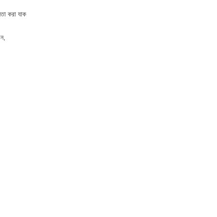
নতা করা যাক
েন,