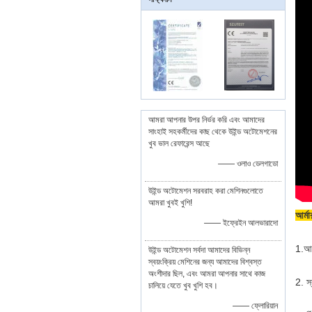
আমরা আপনার উপর নির্ভর করি এবং আমাদের
সাংহাই সহকর্মীদের কাছ থেকে উইন্ড অটোমেশনের
খুব ভাল রেফারেন্স আছে
—— ওলাও ডেলগাডো
উইন্ড অটোমেশন সরবরাহ করা মেশিনগুলোতে
আমরা খুবই খুশি!
আর্মা
—— ইফ্রেইন আলভারাদো
1.আর
উইন্ড অটোমেশন সর্বদা আমাদের বিভিন্ন
স্বয়ংক্রিয় মেশিনের জন্য আমাদের বিশ্বস্ত
অংশীদার ছিল, এবং আমরা আপনার সাথে কাজ
2. স্
চালিয়ে যেতে খুব খুশি হব।
—— ফ্লোরিয়ান