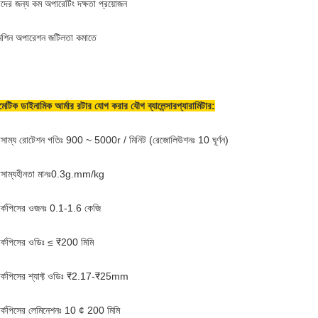
মীদের জন্য কম অপারেটিং দক্ষতা প্রয়োজন
েশিন অপারেশন জটিলতা কমাতে
েটিক ডাইনামিক আর্মার রটার যোগ করার যৌগ
ব্যালেন্সার
প্যারামিটার
:
সাম্য রোটেশন গতিঃ 900 ~ 5000r / মিনিট (রেজোলিউশনঃ 10 ঘূর্ণন)
সাম্যহীনতা মানঃ0.3g.mm/kg
ার্কপিসের ওজনঃ 0.1-1.6 কেজি
ার্কপিসের ওডিঃ ≤ ₹200 মিমি
ার্কপিসের শ্যাফ্ট ওডিঃ ₹2.17-₹25mm
ার্কপিসের লেমিনেশনঃ 10 ¢ 200 মিমি