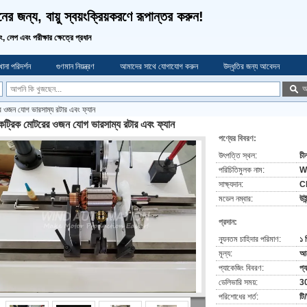
র জন্য, বায়ু স্বয়ংক্রিয়করণে রূপান্তর করুন!
ডিং, লেপ এবং পরীক্ষার ক্ষেত্রে প্রধান
ানা পরিদর্শন
গুণমান নিয়ন্ত্রণ
আমাদের সাথে যোগাযোগ করুন
উদ্ধৃতির জন্য আবেদন
অ
 ওজন যোগ ভারসাম্য রটার এবং ফ্যান
ট্রিক মোটরের ওজন যোগ ভারসাম্য রটার এবং ফ্যান
পণ্যের বিবরণ:
উৎপত্তি স্থল:
চী
পরিচিতিমুলক নাম:
W
সাক্ষ্যদান:
C
মডেল নম্বার:
উই
প্রদান:
ন্যূনতম চাহিদার পরিমাণ:
১ 
মূল্য:
আল
প্যাকেজিং বিবরণ:
প্
ডেলিভারি সময়:
30
পরিশোধের শর্ত:
টি/