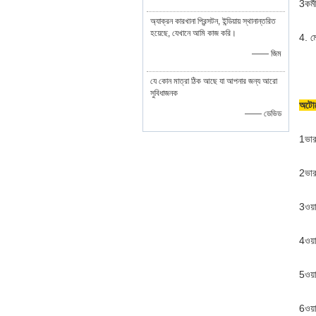
3কর্
অ্যাক্রন কারখানা প্রিন্সটন, ইন্ডিয়ায় স্থানান্তরিত
হয়েছে, যেখানে আমি কাজ করি।
4. ম
—— জিম
যে কোন মাত্রা ঠিক আছে যা আপনার জন্য আরো
সুবিধাজনক
অটোম
—— ডেভিড
1ভার
2ভার
3ওয়
4ওয়
5ওয়
6ওয়