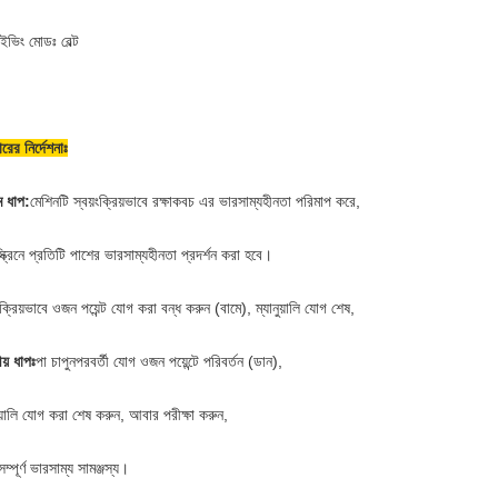
ইভিং মোডঃ বেল্ট
ারের নির্দেশনাঃ
ম ধাপ:
মেশিনটি স্বয়ংক্রিয়ভাবে রক্ষাকবচ এর ভারসাম্যহীনতা পরিমাপ করে,
্ক্রিনে প্রতিটি পাশের ভারসাম্যহীনতা প্রদর্শন করা হবে।
ংক্রিয়ভাবে ওজন পয়েন্ট যোগ করা বন্ধ করুন (বামে), ম্যানুয়ালি যোগ শেষ,
ীয় ধাপঃ
পা চাপুন
পরবর্তী যোগ ওজন পয়েন্টে পরিবর্তন (ডান),
ুয়ালি যোগ করা শেষ করুন, আবার পরীক্ষা করুন,
ম্পূর্ণ ভারসাম্য সামঞ্জস্য।