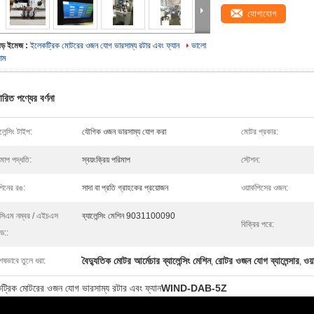
যোগাযোগ
বড় ইমেজ :
ইলেকট্রিক মোটরের ওজন যোগ ভারসাম্য রটার এবং ফ্যান
ভালো
দাম
ারিত পণ্যের বর্ণনা
ালেন্সিং টাইপ:
যৌগিক ওজন ভারসাম্য যোগ করা
মোটর প্রকার:
মাপ পদ্ধতি:
স্বয়ংক্রিয় পরিমাপ
স্টেশন:
শিনের রঙ:
সাদা বা প্রতি গ্রাহকের প্রয়োজন
ওয়ার্কপিসের ওজন:
সিএম নম্বর / এইচএস
ব্যালেন্সিং মেশিন 9031100090
বিক্রির পরে:
ড::
বৈদ্যুতিক মোটর আর্মেচার ব্যালেন্সিং মেশিন
রোটর ওজন যোগ ব্যালেন্সার
ওয়
েষভাবে তুলে ধরা:
,
,
ট্রিক মোটরের ওজন যোগ ভারসাম্য রটার এবং ফ্যান
WIND-DAB-5Z