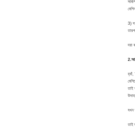
সামগ
মেশি
3) দ
তারপ
দয়া
2.
আর
হ্যা
মেশি
তাই 
উদাহ
যখন 
তাই 