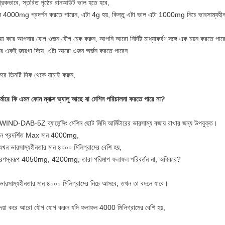
্রিকভাবে, স্তরিত পৃষ্ঠের রানআউট ভাল হতে হবে,
ন 4000mg প্রদর্শন করতে পারেন, এটা 4g হয়, কিন্তু এটা ভাল এটা 1000mg নিচে ভারসাম্যহী
য়া করে আপনার যোগ ওজন যৌগ চেক করুন, আপনি আরো নির্দিষ্ট মাধ্যাকর্ষণ সঙ্গে এক চয়ন করতে পার
র একই জায়গা দিয়ে, এটা আরো ওজন অর্জন করতে পারেন
 করে তিনটি দিক থেকে যাচাই করুন,
্মারে কি এমন কোন ম্যাক্স ভ্যালু আছে যা মেশিন পরিচালনা করতে পারে না?
ঁ, WIND-DAB-5Z ব্যালেন্সিং মেশিন ছোট মিমি আর্মিটারের ভারসাম্য বজায় রাখার জন্য উপযুক্ত।
নে প্রদর্শিত Max মান 4000mg,
যখন ভারসাম্যহীনতার মান ৪০০০ মিলিগ্রামের বেশি হয়,
রণস্বরূপ 4050mg, 4200mg, তারা পরিমাপ ফলাফল পরিবর্তন না, অধিকার?
ভারসাম্যহীনতার মান ৪০০০ মিলিগ্রামের নিচে আসবে, তখন তা বদলে যাবে।
দয়া করে আরো যৌগ যোগ করুন যদি ফলাফল 4000 মিলিগ্রামের বেশি হয়,