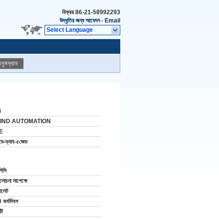
বিক্রয়
86-21-58992293
উদ্ধৃতির জন্য আবেদন
-
Email
Select Language
নুসন্ধান
ন
IND AUTOMATION
E
ন্ড-ড্যাব-৫জেড
পিসি
োচনা সাপেক্ষে
যালেট
 কর্মদিবস
টি