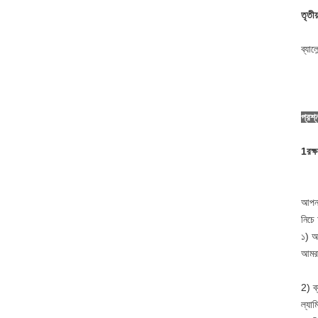
তৃতীয
ব্যাল
প্রশ
1রক্
আপনা
নিচে
১) আ
আমরা
2) ব্
ল্যা