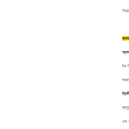
7ড্রা
ব্যবহ
প্রথ
টাচ স
স্বয়
দ্বিত
ম্যান
এবং স