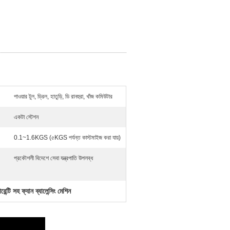
পাওয়ার টুল, ড্রিল, হাতুড়ি, ডি রানহুরা, খাঁজ কমিউটার
একটা স্টেশন
0.1~1.6KGS (৫KGS পর্যন্ত কাস্টমাইজ করা যায়)
প্রকৌশলী বিদেশে সেবা যন্ত্রপাতি উপলব্ধ
ারেন্টি সহ ফ্যান ব্যালেন্সিং মেশিন