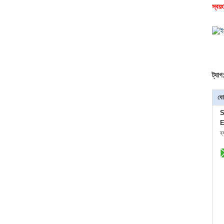
স্বয
ট্যাগ
যো
S
E
ব