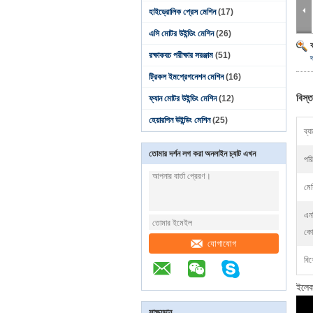
হাইড্রোলিক প্রেস মেশিন
(17)
এসি মোটর উইন্ডিং মেশিন
(26)
রক্ষাকবচ পরীক্ষার সরঞ্জাম
(51)
ট্রিকল ইমপ্রেগনেশন মেশিন
(16)
বিস্ত
ফ্যান মোটর উইন্ডিং মেশিন
(12)
হেয়ারপিন উইন্ডিং মেশিন
(25)
ব্য
তোমার দর্শন লগ করা অনলাইন চ্যাট এখন
পরি
মে
এন
কো
যোগাযোগ
বিশ
ইলেক
সাক্ষ্যদান