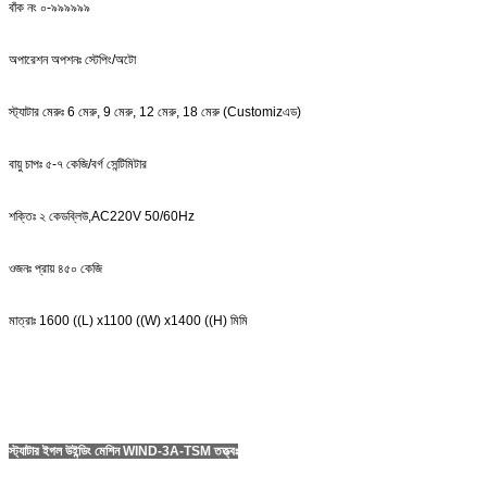
বাঁক নং ০-৯৯৯৯৯৯
অপারেশন অপশনঃ স্টেপিং/অটো
স্ট্যাটার মেরুঃ 6 মেরু, 9 মেরু, 12 মেরু, 18 মেরু (Customiz
এড
)
বায়ু চাপঃ ৫-৭ কেজি/বর্গ সেন্টিমিটার
শক্তিঃ ২ কেডব্লিউ
,
AC220V 50/60Hz
ওজনঃ প্রায় ৪৫০ কেজি
মাত্রাঃ 1600 ((L) x1100 ((W) x1400 ((H) মিমি
স্ট্যাটার ইগল উইন্ডিং মেশিন WIND-3A-TSM তত্ত্বঃ