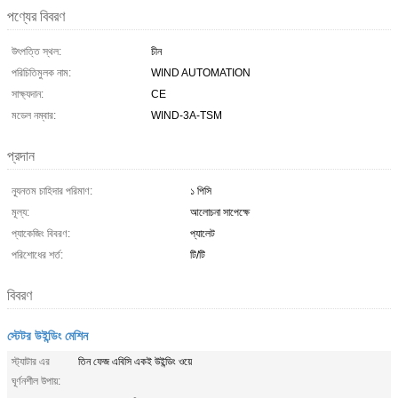
পণ্যের বিবরণ
উৎপত্তি স্থল:
চীন
পরিচিতিমুলক নাম:
WIND AUTOMATION
সাক্ষ্যদান:
CE
মডেল নম্বার:
WIND-3A-TSM
প্রদান
ন্যূনতম চাহিদার পরিমাণ:
১ পিসি
মূল্য:
আলোচনা সাপেক্ষে
প্যাকেজিং বিবরণ:
প্যালেট
পরিশোধের শর্ত:
টি/টি
বিবরণ
স্টেটর উইন্ডিং মেশিন
স্ট্যাটার এর
তিন ফেজ এবিসি একই উইন্ডিং ওয়ে
ঘূর্ণনশীল উপায়: