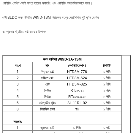
ওয়াইল্ডিং মেশিন একই সময়ে তারের অ্যারেিং এবং ওয়াইল্ডিং স্বয়ংক্রিয়ভাবে করে।
এটা BLDC জন্য স্ট্যাটর WIND-TSM সিরিজের মধ্যে সেরা বিক্রি সুই ঘূর্ণন মেশিন
কম্প্রেসার স্ট্যাটর মোটরের ভর উৎপাদন
অংশ তালিকা WIND-3A-TSM
অংশ
নাম
স্পেসিফিকেশন।
কিউ'টি
1
স্পিন্ডেল বেল্ট
HTD8M-776
১ পিসি
2
সজ্জিত বেল্ট
HTD8M-624
১ পিসি
3
বেল্ট
HTD5M-825
১ পিসি
4
ফিউজ
RT১৮৩২২
২ পিসি
5
ফিউজ
RT১৮৩১১১১২
২ পিসি
6
চৌম্বকীয় সুইচ
AL-11RL-02
১ পিসি
8
সিরামিক চাকা
₹৪
১ পিসি
সরঞ্জাম:
1
অ্যালেন চাবি
৮ পিসি
১ সেট