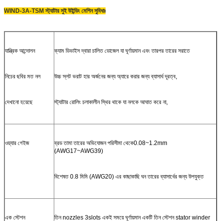
WIND-3A-TSM স্ট্যাটার সুই উইন্ডিং মেশিন সুবিধাঃ
যান্ত্রিক আন্দোলন
ক্যাম ডিভাইস দ্বারা চালিত ডোজেল যা ঘূর্ণায়মান এবং তারপর তারের সরাতে
নিচের ছবির মত নল
উচ্চ স্লট ভরাট হার অর্জনের জন্য অ্যারে করার জন্য ব্যাসার্ধ দূরত্ব,
দেখানো হয়েছে
স্ট্যাটার রোলিং চলাকালীন স্থির থাকে যা নলকে আঘাত করে না,
ওয়্যার গেইজ
ব্রড তামা তারের অভিযোজন পরিসীমা থেকে
0.08~1.2mm
(AWG17~AWG39)
বিশেষত 0.8 মিমি (AWG20) এর কাছাকাছি ঘন তারের ব্যাসার্ধের জন্য উপযুক্ত
এক স্টেশন
তিন nozzles 3slots একই সময়ে ঘূর্ণায়মান একটি তিন স্টেশন stator winder