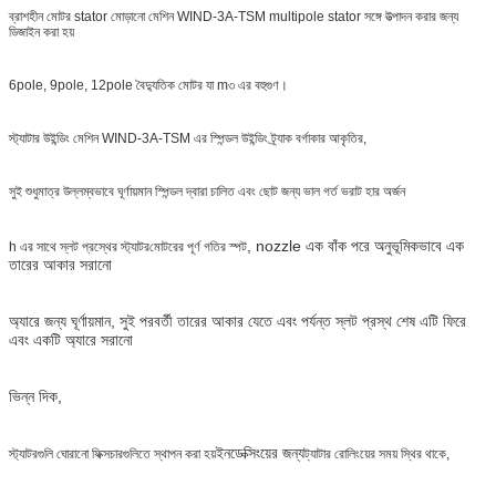
ব্রাশহীন মোটর stator মোড়ানো মেশিন WIND-3A-TSM multipole stator সঙ্গে উত্পাদন করার জন্য
ডিজাইন করা হয়
6pole, 9pole, 12pole বৈদ্যুতিক মোটর যা m
৩ এর বহুগুণ।
স্ট্যাটার উইন্ডিং মেশিন WIND-3A-TSM এর স্পিন্ডল উইন্ডিং ট্র্যাক বর্গাকার আকৃতির,
সুই শুধুমাত্র উল্লম্বভাবে ঘূর্ণায়মান স্পিন্ডল দ্বারা চালিত এবং ছোট জন্য ভাল গর্ত ভরাট হার অর্জন
, nozzle এক বাঁক পরে অনুভূমিকভাবে এক
h এর সাথে স্লট প্রস্থের স্ট্যাটর
মোটরের পূর্ণ গতির স্পট
তারের আকার সরানো
অ্যারে জন্য ঘূর্ণায়মান, সুই পরবর্তী তারের আকার যেতে এবং পর্যন্ত স্লট প্রস্থ শেষ এটি ফিরে
এবং একটি অ্যারে সরানো
ভিন্ন দিক,
ইনডেক্সিংয়ের জন্য
স্ট্যাটরগুলি ঘোরানো ফিক্সচারগুলিতে স্থাপন করা হয়
ট্যাটার রোলিংয়ের সময় স্থির থাকে,