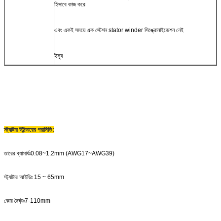
হিসাবে কাজ করে
এবং একই সময়ে এক স্টেশন stator winder সিঙ্ক্রোনাইজেশন নেই
ইস্যু
স্ট্যাটার উইন্ডারের পরামিতি
:
তারের ব্যাসার্ধঃ0.08~1.2mm (AWG17~AWG39)
স্ট্যাটার আইডিঃ 15 ~ 65mm
কোর দৈর্ঘ্যঃ7-110mm