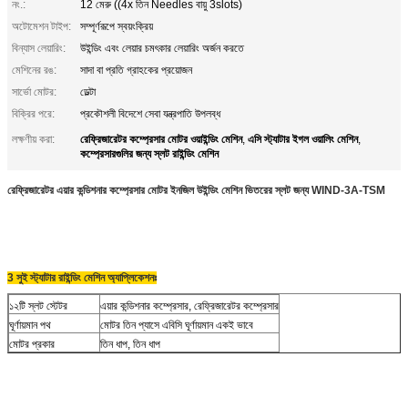
নং.:
12 মেরু ((4x তিন Needles বায়ু 3slots)
অটোমেশন টাইপ:
সম্পূর্ণরূপে স্বয়ংক্রিয়
বিন্যাস লেয়ারিং:
উইন্ডিং এবং লেয়ার চমৎকার লেয়ারিং অর্জন করতে
মেশিনের রঙ:
সাদা বা প্রতি গ্রাহকের প্রয়োজন
সার্ভো মোটর:
ডেল্টা
বিক্রির পরে:
প্রকৌশলী বিদেশে সেবা যন্ত্রপাতি উপলব্ধ
রেফ্রিজারেটর কম্প্রেসার মোটর ওয়াইন্ডিং মেশিন
এসি স্ট্যাটার ইগল ওয়ালিং মেশিন
লক্ষণীয় করা:
,
,
কম্প্রেসারগুলির জন্য স্লট রাইন্ডিং মেশিন
রেফ্রিজারেটর এয়ার কন্ডিশনার কম্প্রেসার মোটর ইনজিল উইন্ডিং মেশিন ভিতরের স্লট জন্য
WIND-3A-TSM
3 সুই স্ট্যাটার রাইন্ডিং মেশিন অ্যাপ্লিকেশনঃ
১২টি স্লট স্টেটর
এয়ার কন্ডিশনার কম্প্রেসার, রেফ্রিজারেটর কম্প্রেসার
ঘূর্ণায়মান পথ
মোটর তিন প্যাসে এবিসি ঘূর্ণায়মান একই ভাবে
মোটর প্রকার
তিন ধাপ, তিন ধাপ