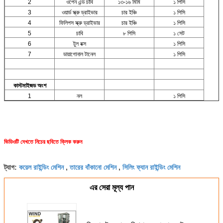
2
ওপেন এন্ড চাবি
১৩-১৬ মিমি
১ পিসি
3
ওয়ার্ড স্ক্রু ড্রাইভার
চার ইঞ্চি
১ পিসি
4
ফিলিপস স্ক্রু ড্রাইভার
চার ইঞ্চি
১ পিসি
5
চাবি
৮ পিসি
১ সেট
6
টুল বক্স
১ পিসি
7
ডায়াগোনাল টানেল
১ পিসি
কাস্টমাইজড অংশ
1
নল
১ পিসি
ভিডিওটি দেখতে নিচের ছবিতে ক্লিক করুন
কয়েল রাইন্ডিং মেশিন
তারের বাঁকানো মেশিন
সিলিং ফ্যান রাইন্ডিং মেশিন
ট্যাগ:
,
,
এর সেরা মূল্য পান