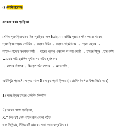
(৪)
কনফিগারেশনঃ
এম
কাজ করার প্রক্রিয়া
মেশিন স্বয়ংক্রিয়ভাবে নিচে প্রক্রিয়া সঙ্গে hairpin অবিচ্ছিন্নভাবে গঠন করতে পারেন,
স্বয়ংক্রিয় ওয়্যার ডেরিলিং→ ওয়্যার ফিডিং→ ওয়্যার স্ট্রেইটনার → প্রেস ওয়্যার →
সাইড এনামেল অপসারণকারী → তারের প্রস্থ এনামেল অপসারণকারী → তারের টানুন→তার কাটা
→এয়ার-হাইড্রোলিক বুস্টার সহ সাইড চ্যামফার
→ তারের বাঁকানো→ বিভক্ত গঠন তারের → আনলোডিং,
আউটপুটঃ প্রায় 3 সেকেন্ড থেকে 5 সেকেন্ড প্রতি টুকরো (হেয়ারপিন দৈর্ঘ্যের উপর নির্ভর করে)
1) স্বয়ংক্রিয় তারের ডেরিলিং ডিভাইস
2) তারের সোজা প্রক্রিয়া,
X,Y দিক দুই সেট গাইড চাকা সোজা গঠিত
এবং সিলিন্ডার, সিলিন্ডারটি তারকে সোজা করার জন্য টানবে।