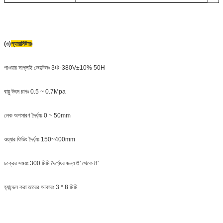
(৩)
প্যারামিটারঃ
পাওয়ার সাপ্লাই ভোল্টেজঃ 3Φ-380V±10% 50H
বায়ু উৎস চাপঃ 0.5 ~ 0.7Mpa
লেক অপসারণ দৈর্ঘ্যঃ 0 ~ 50mm
ওয়্যার ফিডিং দৈর্ঘ্যঃ 150~400mm
চক্রের সময়ঃ 300 মিমি দৈর্ঘ্যের জন্য 6' থেকে 8'
হ্যান্ডেল করা তারের আকারঃ 3 * 8 মিমি