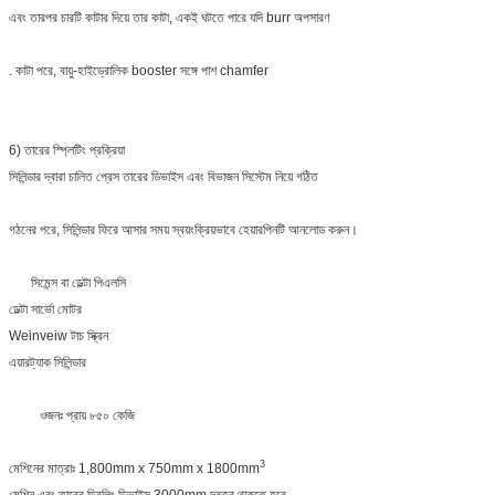
এবং তারপর চারটি কাটার দিয়ে তার কাটা, একই ঘটতে পারে যদি burr অপসারণ
. কাটা পরে, বায়ু-হাইড্রোলিক booster সঙ্গে পাশ chamfer
6) তারের স্প্লিটিং প্রক্রিয়া
সিলিন্ডার দ্বারা চালিত প্রেস তারের ডিভাইস এবং বিভাজন সিস্টেম নিয়ে গঠিত
গঠনের পরে, সিলিন্ডার ফিরে আসার সময় স্বয়ংক্রিয়ভাবে হেয়ারপিনটি আনলোড করুন।
সিমেন্স বা ডেল্টা পিএলসি
ডেল্টা সার্ভো মোটর
Weinveiw টাচ স্ক্রিন
এয়ারট্যাক সিলিন্ডার
ওজনঃ প্রায় ৮৫০ কেজি
3
মেশিনের মাত্রাঃ 1,800mm x 750mm x 1800mm
মেশিন এবং তারের ড্রিলিং ডিভাইস 3000mm দূরত্ব থাকতে হবে