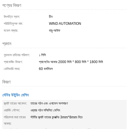
পণ্যের বিবরণ
উৎপত্তি স্থল:
চীন
পরিচিতিমুলক নাম:
WIND AUTOMATION
মডেল নম্বার:
বায়ু-আউফ
প্রদান
ন্যূনতম চাহিদার পরিমাণ:
১ পিসি
প্যাকেজিং বিবরণ:
প্যালেটের আকার 2000 মিমি * 800 মিমি * 1800 মিমি
ডেলিভারি সময়:
60 কর্মদিবস
বিবরণ
স্টেটর উইন্ডিং মেশিন
ফ্ল্যাট তারের আবেদন:
তারের গঠন এবং এনামেল অপসারণ
ওয়ার্কিং স্টেশন:
ওয়্যার গঠন সম্মিলিত মেশিন
পরিচালনা করা তারের
স্টার্টার ফ্ল্যাট তারের কন্ডাক্টর 3mm*8mm নিচে
আকার: