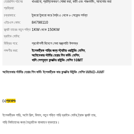
হেয়ারপিন গঠনের
খাওয়ানো, প্রান্তিককরণ সোজা করা, কাটা এবং পাঞ্চফর্মিং, আনলোড করা
প্রক্রিয়া:
চক্রাকারে:
টুকরো টুকরো করে দৈর্ঘ্য ৫ থেকে ৮ সেকেন্ড পর্যন্ত
এইচএস কোড:
84798110
ফ্ল্যাট তারের নতুন শক্তি
1KW থেকে 150KW
ড্রাইভ মোটর:
বিক্রির পরে:
প্রকৌশলী বিদেশে সেবা যন্ত্রপাতি উপলব্ধ
ইলেকট্রিক গাড়ির জন্য স্ট্যাটার ওয়াইন্ডিং মেশিন
লক্ষণীয় করা:
,
অটোমেকার স্টার্টার হেয়ার পিন ফর্মিং মেশিন
,
খালি লেপযুক্ত কন্ডাক্টর রাইন্ডিং মেশিন 10MT
অটোমেকার স্টার্টার হেয়ার পিন ফর্মিং ইলেকট্রিক কার কন্ডাক্টর উইন্ডিং মেশিন WIND-AWF
(১)
প্রয়োগঃ
ইলেকট্রিক গাড়ি, অটো শিল্প, বিমান, নতুন শক্তি গাড়ি ড্রাইভ মোটর,ট্রাক ফ্ল্যাট তার,
গাড়ি নির্মাতাদের জন্য বৈদ্যুতিক যানবাহন ব্যবহারে।