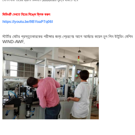
ভিডিওটি দেখতে নিচের লিঙ্কে ক্লিক করুন
https://youtu.be/9BYoaP7q06I
স্টার্টার মোটর প্রস্তুতকারকের পরীক্ষার জন্য প্রেরণের আগে আর্মচার কয়েল চুল পিন উইন্ডিং মেশিন
WIND-AWF,