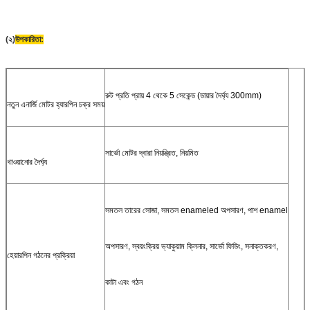
(২)
উপকারিতা:
রুট প্রতি প্রায় 4 থেকে 5 সেকেন্ড (ডায়ার দৈর্ঘ্য 300mm)
নতুন এনার্জি মোটর হ্যারপিন চক্র সময়
সার্ভো মোটর দ্বারা নিয়ন্ত্রিত, নিয়মিত
খাওয়ানোর দৈর্ঘ্য
সমতল তারের সোজা, সমতল enameled অপসারণ, পাশ enamel
অপসারণ, স্বয়ংক্রিয় ভ্যাকুয়াম ক্লিনার, সার্ভো ফিডিং, সনাক্তকরণ,
হেয়ারপিন গঠনের প্রক্রিয়া
কাটা এবং গঠন