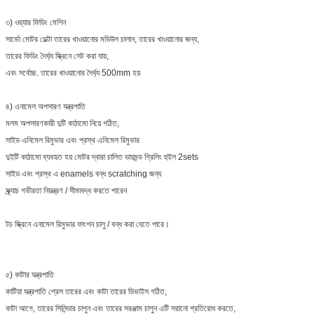
৩) ওয়্যার ফিডিং মেশিন
সার্ভো মোটর ডেল্টা তারের খাওয়ানোর মডিউল চালান, তারের খাওয়ানোর জন্য,
তারের ফিডিং দৈর্ঘ্য স্ক্রিনে সেট করা যায়,
এবং সর্বোচ্চ. তারের খাওয়ানোর দৈর্ঘ্য 500mm হয়
৪) এনামেল অপসারণ যন্ত্রপাতি
মলম অপসারণকারী দুটি কাঠামো নিয়ে গঠিত,
সাইড এনিমেল রিমুভার এবং প্রস্থ এনিমেল রিমুভার
দুইটি কাঠামো ব্যবহৃত হয় মোটর দ্বারা চালিত ডায়মন্ড গ্রিলিং হুইল 2sets
সাইড এবং প্রস্থ এ enamels বন্ধ scratching জন্য
স্ক্র্যাচ গভীরতা নিয়ন্ত্রণ / সীমাবদ্ধ করতে পারেন
টচ স্ক্রিনে এনামেল রিমুভার ফাংশন চালু / বন্ধ করা যেতে পারে।
৫) কাটার যন্ত্রপাতি
কাটিয়া যন্ত্রপাতি প্রেস তারের এবং কাটা তারের ডিভাইস গঠিত,
কাটা আগে, তারের সিলিন্ডার চাপুন এবং তারের সরঞ্জাম চাপুন এটি সরানো প্রতিরোধ করতে,