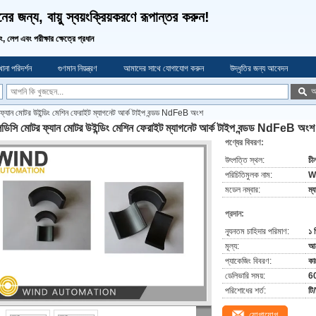
র জন্য, বায়ু স্বয়ংক্রিয়করণে রূপান্তর করুন!
ডিং, লেপ এবং পরীক্ষার ক্ষেত্রে প্রধান
ানা পরিদর্শন
গুণমান নিয়ন্ত্রণ
আমাদের সাথে যোগাযোগ করুন
উদ্ধৃতির জন্য আবেদন
অ
ফ্যান মোটর উইন্ডিং মেশিন ফেরাইট ম্যাগনেট আর্ক টাইপ বন্ডড NdFeB অংশ
ডিসি মোটর ফ্যান মোটর উইন্ডিং মেশিন ফেরাইট ম্যাগনেট আর্ক টাইপ বন্ডড NdFeB অংশ
পণ্যের বিবরণ:
উৎপত্তি স্থল:
চী
পরিচিতিমুলক নাম:
W
মডেল নম্বার:
ম্
প্রদান:
ন্যূনতম চাহিদার পরিমাণ:
১ 
মূল্য:
আল
প্যাকেজিং বিবরণ:
কা
ডেলিভারি সময়:
60
পরিশোধের শর্ত:
টি/
যোগাযোগ