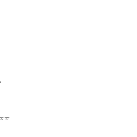
়
রতে হবে