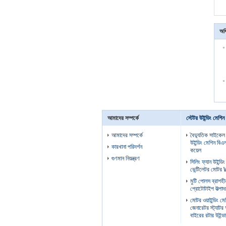
অধি
আমাদের সম্পর্কে
স্টেটর উইন্ডিং মেশিন
আমাদের সম্পর্কে
বৈদ্যুতিক সাইকেল
উইন্ডিং মেশিন বিএল
কারখানা পরিদর্শন
কয়েল
গুণমান নিয়ন্ত্রণ
সিলিং ফ্যান উইন্ডি
ভেন্টিলেটর মো
মুটি পোলস ব্রাশহীন
প্রোটোটাইপ উত্পাদ
মোটর ওয়াইন্ডিং 
জেনারেটর স্ট্যাটর
বাইরের রটার উইন্ড