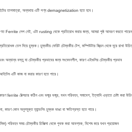
ইটের তাপমাত্রা, অন্যথায় এটি পণ্য demagnetization হতে হবে।
রণত Ferrite লেপ নেই, এটা rusting থেকে প্রতিরোধ করার জন্য, আমরা পৃষ্ঠ আবরণ করতে পারেন
প্রতিরোধক তেল দিয়ে চুম্বক। চুম্বকীয় ফেরিট চৌম্বকীয় টেপ, কম্পিউটার স্ক্রিন থেকে দূরে রাখা উচি
 এবং অন্যান্য বস্তু যা চৌম্বকীয় প্রভাবের জন্য সংবেদনশীল, কারণ এইগুলির চৌম্বকীয় প্রভাব
 আইটেম এটি কাজ না করার কারণ হতে পারে।
ারণ ferrite টেক্সচার কঠিন এবং ভঙ্গুর ভঙ্গুর, যখন পরিবহন, সমাবেশ, ইত্যাদি এড়াতে চেষ্টা করা উচ
ো, কারণ কোন অনুপযুক্ত হ্যান্ডলিং চুম্বক ভাঙা বা ক্ষতিগ্রস্ত হতে পারে।
ামিক) পরিবহন সময় চৌম্বকীয় চিকিত্সা থেকে পৃথক করা আবশ্যক, বিশেষ করে যখন প্রয়োজন