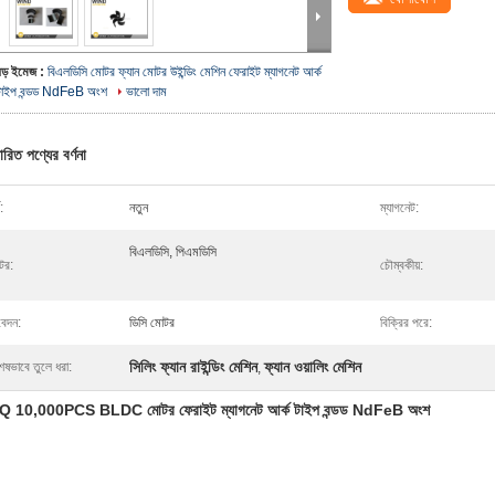
বড় ইমেজ :
বিএলডিসি মোটর ফ্যান মোটর উইন্ডিং মেশিন ফেরাইট ম্যাগনেট আর্ক
টাইপ বন্ডড NdFeB অংশ
ভালো দাম
ারিত পণ্যের বর্ণনা
:
নতুন
ম্যাগনেট:
বিএলডিসি, পিএমডিসি
টর:
চৌম্বকীয়:
েদন:
ডিসি মোটর
বিক্রির পরে:
সিলিং ফ্যান রাইন্ডিং মেশিন
ফ্যান ওয়ালিং মেশিন
েষভাবে তুলে ধরা:
,
 10,000PCS BLDC মোটর ফেরাইট ম্যাগনেট আর্ক টাইপ বন্ডড NdFeB অংশ