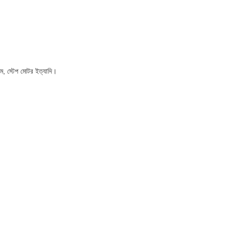
এম, স্টেপ মোটর ইত্যাদি।