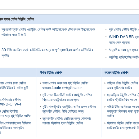
ক ফ্যান মোটর উইন্ডিং মেশিন
ম্যাগনেট ফ্যান মোটর ওয়াইন্ডিং মেশিন স্লট আইসোলেশন টেপ কাগজ ইনসোলেশন
কৃষি মোটর স্টেটর উইন্ডিং
পলিস্টার সেল DMD
WIND-DAB-5B ফ্যান মোটর
সরান ওজন প্রকার
30 মিমি এর নিচে ছোট কমিউটেটরের জন্য সম্পূর্ণ স্বয়ংক্রিয় আর্মার কমিউটেটর
বৈদ্যুতিক গরম চুলা ফ্যান 
স্লটার
আর্মিটার কমিউটেটর স্
ইগল উইন্ডিং মেশিন
কয়েল রাইন্ডিং মেশিন
 হাব মোটর চাকা মোটর
ফ্যান মোটর জন্য চার সুই উইন্ডিং মেশিন
বাহ্যিক রটার উইন্ডিং মেশিন
ডিসি ইঞ্জিন ই-বাইক মুটি
ছায়াময় 4pole সেগমেন্ট stator
এয়ার কন্ডিশনার মোটর
মুটি পোল বিএলডিসি মোটর ওয়াইন্ডিং মেশিন
স্বয়ংক্রিয় উইন্ডিং মেশিন দ
ং মেশিন চার স্টেশন
থ্রি হেড ওয়াইন্ডারের চেয়ে দ্রুত
মোটর স্ট্যাটার ফিল্ড কয়েল
টর WIND-CFW-4
মুটি পোলস্ট্যাটর ওয়াইন্ডিং মেশিন একক স্টেশন
কমিউটেটর আর্মারেজ কয়েল 
 মোটর স্ট্যাটার
ব্রাশহীন স্টেপিং ডিসি মোটরের জন্য
ভ্যাকুয়াম ক্লিনার জন্য হ্যা
নের জন্য সুই উইন্ডিং মেশিন
মোটর
ব্রাশবিহীন স্টেপিং মোটরের জন্য গোলাকার
মেশিন মোটরসাইকেল ডিজিটাল
স্কয়ার স্ট্যাটার ইগল উইন্ডিং মেশিন
স্ট্যাটার উইন্ডিং মেশিন কয়ে
 আউটরানার সেগমেন্টড
মোটরসাইকেল ম্যাগনেটো ইঞ
ার