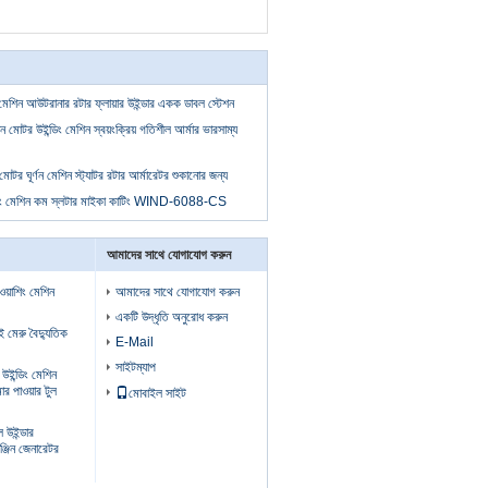
 মেশিন আউটরানার রটার ফ্লায়ার উইন্ডার একক ডাবল স্টেশন
 উইন্ডিং মেশিন স্বয়ংক্রিয় গতিশীল আর্মার ভারসাম্য
মোটর ঘূর্ণন মেশিন স্ট্যাটর রটার আর্মারেটর শুকানোর জন্য
লটিং মেশিন কম স্লটার মাইকা কাটিং WIND-6088-CS
আমাদের সাথে যোগাযোগ করুন
 ওয়াশিং মেশিন
আমাদের সাথে যোগাযোগ করুন
একটি উদ্ধৃতি অনুরোধ করুন
ুই মেরু বৈদ্যুতিক
E-Mail
সাইটম্যাপ
উইন্ডিং মেশিন
মার পাওয়ার টুল
মোবাইল সাইট
ল উইন্ডার
্জিন জেনারেটর