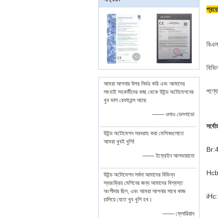
প্রয়
বিএল
বিভি
আমরা আপনার উপর নির্ভর করি এবং আমাদের
পণ্য
সাংহাই সহকর্মীদের কাছ থেকে উইন্ড অটোমেশনের
খুব ভাল রেফারেন্স আছে
—— ওলাও ডেলগাডো
সর্বোচ
উইন্ড অটোমেশন সরবরাহ করা মেশিনগুলোতে
আমরা খুবই খুশি!
Br:
—— ইফ্রেইন আলভারাদো
Hcb
উইন্ড অটোমেশন সর্বদা আমাদের বিভিন্ন
স্বয়ংক্রিয় মেশিনের জন্য আমাদের বিশ্বস্ত
অংশীদার ছিল, এবং আমরা আপনার সাথে কাজ
iHc
চালিয়ে যেতে খুব খুশি হব।
—— ফ্লোরিয়ান