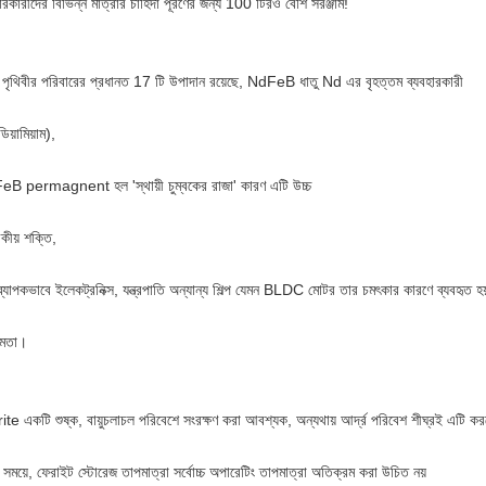
ারকারীদের বিভিন্ন মাত্রার চাহিদা পূরণের জন্য 100 টিরও বেশি সরঞ্জাম!
 পৃথিবীর পরিবারের প্রধানত 17 টি উপাদান রয়েছে, NdFeB ধাতু Nd এর বৃহত্তম ব্যবহারকারী
িয়ামিয়াম),
B permagnent হল 'স্থায়ী চুম্বকের রাজা' কারণ এটি উচ্চ
কীয় শক্তি,
ব্যাপকভাবে ইলেকট্রনিক্স, যন্ত্রপাতি অন্যান্য শিল্প যেমন BLDC মোটর তার চমৎকার কারণে ব্যবহৃত হয
্ষমতা।
ite একটি শুষ্ক, বায়ুচলাচল পরিবেশে সংরক্ষণ করা আবশ্যক, অন্যথায় আর্দ্র পরিবেশ শীঘ্রই এটি ক
সময়ে, ফেরাইট স্টোরেজ তাপমাত্রা সর্বোচ্চ অপারেটিং তাপমাত্রা অতিক্রম করা উচিত নয়