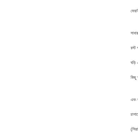
ফেরা
সাধা
রস্ট 
ঘড়ি
কিছু
এবং ক
চাপান
(সির