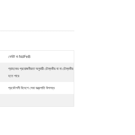
ফেরিট বা NdFeB
গ্রাহকের প্রয়োজনীয়তা অনুযায়ী চৌম্বকীয় বা না চৌম্বকীয়
হতে পারে
প্রকৌশলী বিদেশে সেবা যন্ত্রপাতি উপলব্ধ