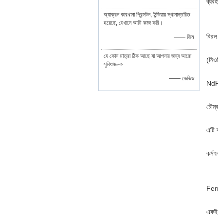
ব্যবহ
অ্যাক্রন কারখানা প্রিন্সটন, ইন্ডিয়ায় স্থানান্তরিত
হয়েছে, যেখানে আমি কাজ করি।
বিরল
—— জিম
যে কোন মাত্রা ঠিক আছে যা আপনার জন্য আরো
(নিওড
সুবিধাজনক
—— ডেভিড
NdFe
চৌম্ব
এটি 
কর্মক
Ferr
একই 