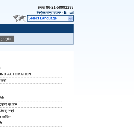
বিক্রয়
86-21-58992293
উদ্ধৃতির জন্য আবেদন
-
Email
Select Language
নুসন্ধান
ন
IND AUTOMATION
যাগনেট
পিসি
োচনা সাপেক্ষে
ঠের তৃণশয্যা
 কর্মদিবস
টি