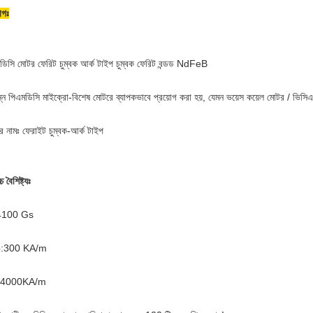
োগঃ
ডিসি মোটর ফেরিট চুম্বক আর্ক টাইপ চুম্বক ফেরিট বন্ডড NdFeB
ন্ন পিএমডিসি মাইক্রো-বিশেষ মোটরে ব্যাপকভাবে প্রয়োগ করা হয়, যেমন ভয়েস কয়েল মোটর / ভিসি
ের নামঃ ফেরাইট চুম্বক-আর্ক টাইপ
্চ বৈশিষ্ট্যঃ
4100 Gs
:300 KA/m
:4000KA/m