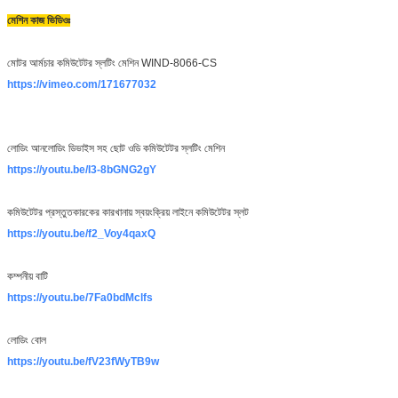
মেশিন কাজ ভিডিওঃ
মোটর আর্মচার কমিউটেটর স্লটিং মেশিন WIND-8066-CS
https://vimeo.com/171677032
লোডিং আনলোডিং ডিভাইস সহ ছোট ওডি কমিউটেটর স্লটিং মেশিন
https://youtu.be/I3-8bGNG2gY
কমিউটেটর প্রস্তুতকারকের কারখানায় স্বয়ংক্রিয় লাইনে কমিউটেটর স্লট
https://youtu.be/f2_Voy4qaxQ
কম্পনীয় বাটি
https://youtu.be/7Fa0bdMclfs
লোডিং বোল
https://youtu.be/fV23fWyTB9w