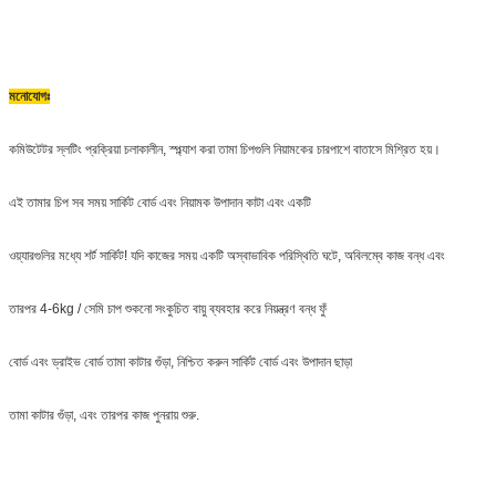
মনোযোগঃ
কমিউটেটর স্লটিং প্রক্রিয়া চলাকালীন, স্প্ল্যাশ করা তামা চিপগুলি নিয়ামকের চারপাশে বাতাসে মিশ্রিত হয়।
এই তামার চিপ সব সময় সার্কিট বোর্ড এবং নিয়ামক উপাদান কাটা এবং একটি
ওয়্যারগুলির মধ্যে শর্ট সার্কিট! যদি কাজের সময় একটি অস্বাভাবিক পরিস্থিতি ঘটে, অবিলম্বে কাজ বন্ধ এবং
তারপর 4-6kg / সেমি চাপ শুকনো সংকুচিত বায়ু ব্যবহার করে নিয়ন্ত্রণ বন্ধ ফুঁ
বোর্ড এবং ড্রাইভ বোর্ড তামা কাটার গুঁড়া, নিশ্চিত করুন সার্কিট বোর্ড এবং উপাদান ছাড়া
তামা কাটার গুঁড়া, এবং তারপর কাজ পুনরায় শুরু.