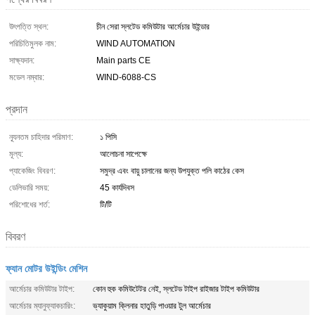
উৎপত্তি স্থল:
চীন সেরা স্লটেড কমিউটার আর্মেচার উইন্ডার
পরিচিতিমুলক নাম:
WIND AUTOMATION
সাক্ষ্যদান:
Main parts CE
মডেল নম্বার:
WIND-6088-CS
প্রদান
ন্যূনতম চাহিদার পরিমাণ:
১ পিসি
মূল্য:
আলোচনা সাপেক্ষে
প্যাকেজিং বিবরণ:
সমুদ্র এবং বায়ু চালানের জন্য উপযুক্ত পলি কাঠের কেস
ডেলিভারি সময়:
45 কার্যদিবস
পরিশোধের শর্ত:
টি/টি
বিবরণ
ফ্যান মোটর উইন্ডিং মেশিন
আর্মেচার কমিউটার টাইপ:
কোন হুক কমিউটেটর নেই, স্লটেড টাইপ রাইজার টাইপ কমিউটার
আর্মেচার ম্যানুফ্যাকচারিং:
ভ্যাকুয়াম ক্লিনার হাতুড়ি পাওয়ার টুল আর্মেচার