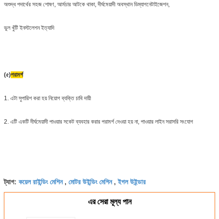
অশুদ্ধ পদার্থের সহজ শোষণ, আর্মচার আটকে থাকা, দীর্ঘমেয়াদী অবস্থান ডিম্যাগনেটাইজেশন,
ভুল খুঁটি ইনস্টলেশন ইত্যাদি
(৫)
পরামর্শ
1. এটা সুপারিশ করা হয় নিয়োগ ব্যক্তি চাবি দায়ী
2. এটি একটি দীর্ঘমেয়াদী পাওয়ার সকেট ব্যবহার করার পরামর্শ দেওয়া হয় না, পাওয়ার লাইন সরাসরি সংযোগ
কয়েল রাইন্ডিং মেশিন
মোটর উইন্ডিং মেশিন
ইগল উইন্ডার
ট্যাগ:
,
,
এর সেরা মূল্য পান