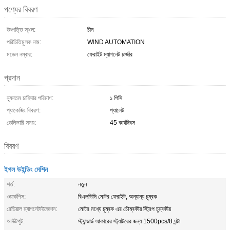
পণ্যের বিবরণ
উৎপত্তি স্থল:
চীন
পরিচিতিমুলক নাম:
WIND AUTOMATION
মডেল নম্বার:
ফেরাইট ম্যাগনেট চার্জার
প্রদান
ন্যূনতম চাহিদার পরিমাণ:
১ পিসি
প্যাকেজিং বিবরণ:
প্যালেট
ডেলিভারি সময়:
45 কার্যদিবস
বিবরণ
ইগল উইন্ডিং মেশিন
শর্ত:
নতুন
ওয়ার্কপিস:
বিএলডিসি মোটর ফেরাইট, অন্যান্য চুম্বক
রেডিয়াল ম্যাগনেটাইজেশন:
মোটর মধ্যে চুম্বক এর চৌম্বকীয় স্ট্রিপ চুম্বকীয়
আউটপুট:
স্ট্যান্ডার্ড আকারের স্ট্যাটরের জন্য 1500pcs/8 ঘন্টা