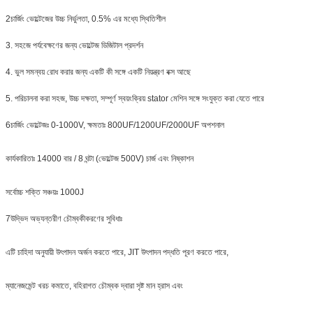
2চার্জিং ভোল্টেজের উচ্চ নির্ভুলতা, 0.5% এর মধ্যে স্থিতিশীল
3. সহজে পর্যবেক্ষণের জন্য ভোল্টেজ ডিজিটাল প্রদর্শন
4. ভুল সমন্বয় রোধ করার জন্য একটি কী সঙ্গে একটি নিয়ন্ত্রণ বক্স আছে
5. পরিচালনা করা সহজ, উচ্চ দক্ষতা, সম্পূর্ণ স্বয়ংক্রিয় stator মেশিন সঙ্গে সংযুক্ত করা যেতে পারে
6চার্জিং ভোল্টেজঃ 0-1000V, ক্ষমতাঃ 800UF/1200UF/2000UF অপশনাল
কার্যকারিতাঃ 14000 বার / 8 ঘন্টা (ভোল্টেজ 500V) চার্জ এবং নিষ্কাশন
সর্বোচ্চ শক্তি সঞ্চয়ঃ 1000J
7উদ্ভিদ অভ্যন্তরীণ চৌম্বকীকরণের সুবিধাঃ
এটি চাহিদা অনুযায়ী উৎপাদন অর্জন করতে পারে, JIT উৎপাদন পদ্ধতি পূরণ করতে পারে,
ম্যানেজমেন্ট খরচ কমাতে, বহিরাগত চৌম্বক দ্বারা সৃষ্ট মান হ্রাস এবং