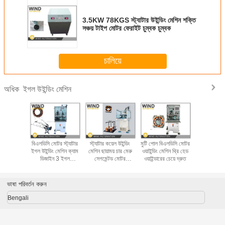
3.5KW 78KGS স্ট্যাটার উইন্ডিং মেশিন শক্তি
সঞ্চয় টাইপ মোটর ফেরাইট চুম্বক চুম্বক
চালিয়ে
ইগল উইন্ডিং মেশিন
অধিক
ইং উইন্ডিং
বিএলডিসি মোটর স্ট্যাটার
স্ট্যাটার কয়েল উইন্ডিং
মুটি পোল বিএলডিসি মোটর
কিভাবে BL
লডিসি মোটর
ইগল উইন্ডিং মেশিন ক্যাম
মেশিন ছায়াময় চার মেরু
ওয়াইন্ডিং মেশিন থ্রি হেড
স্ট্রেইট ল্
 1.13 মিমি
ডিজাইন 3 ইগল
সেগমেন্টড মোটর
ওয়াইন্ডারের চেয়ে দ্রুত
স্ট্যাটার স্ট্য
17 তামা তার
400PRM দ্রুত
WIND-1A-TSM
হবে
ইনসোল্ট
ভাষা পরিবর্তন করুন
Bengali