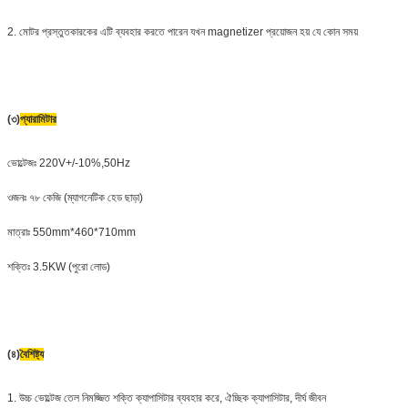
2. মোটর প্রস্তুতকারকের এটি ব্যবহার করতে পারেন যখন magnetizer প্রয়োজন হয় যে কোন সময়
(৩)
প্যারামিটার
ভোল্টেজঃ 220V+/-10%,50Hz
ওজনঃ ৭৮ কেজি (ম্যাগনেটিক হেড ছাড়া)
মাত্রাঃ 550mm*460*710mm
শক্তিঃ 3.5KW (পুরো লোড)
(৪)
বৈশিষ্ট্য
1. উচ্চ ভোল্টেজ তেল নিমজ্জিত শক্তি ক্যাপাসিটার ব্যবহার করে, ঐচ্ছিক ক্যাপাসিটার, দীর্ঘ জীবন