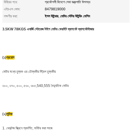
বিক্রির পরে:
প্রকৌশলী বিদেশে সেবা যন্ত্রপাতি উপলব্ধ
এইচএস কোড:
8479819000
ইগল উইন্ডার
মোটর স্টেটর উইন্ডিং মেশিন
লক্ষণীয় করা:
,
3.5KW 78KGS এনার্জি স্টোরেজ টাইপ মোটর ফেরাইট ম্যাগনেট ম্যাগনেটাইজার
(১)
প্রয়োগ
মোটর মধ্যে চুম্বক এর চৌম্বকীয় স্ট্রিপ চুম্বকীয়
৩০০, ৩৭০, ৫০০, ৫৩০, ৩৮৫,540,555 বৈদ্যুতিক মোটর
(২)
সুবিধা
1. ভোল্টেজ স্ক্রিনে প্রদর্শিত, মনিটর করা সহজ