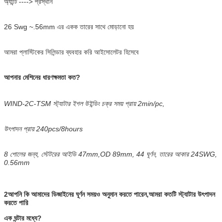
অ্যান্টি
----> প্রস্থান
26 Swg ~.56mm এর একক তারের সাথে মোড়ানো হয়
আমরা প্লাস্টিকের সিলিন্ডার ব্যবহার করি আইসোলেটর হিসেবে
আপনার মেশিনের ধারণক্ষমতা কত?
WIND-2C-TSM স্ট্যাটার ইগল উইন্ডিং চক্র সময় প্রায় 2min/pc,
উৎপাদন প্রায় 240pcs/8hours
8 পোলের জন্য, স্টেটরের আইডি 47mm,OD 89mm, 44 ঘূর্ণন, তারের আকার 24SWG,
0.56mm
2আপনি কি আমাদের ডিজাইনের ঘূর্ণন সময়ও অনুমান করতে পারেন,
আমরা কতটি স্ট্যাটার উৎপাদন
করতে পারি
এক ঘন্টার মধ্যে?