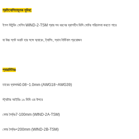
প্রতিযোগিতামূলক সুবিধা:
ইগল উইন্ডিং মেশিন WIND-2-TSM প্রায় সব ধরনের ব্রাশহীন ডিসি মোটর পরিচালনা করতে পারে
যা উচ্চ স্লট ভরাট হার সঙ্গে অ্যারেং, ট্যাপিং, স্থান টার্মিনাল প্রয়োজন
প্যারামিটারঃ
তারের ব্যাসার্ধঃ0.08~1.0mm (AWG18~AWG39)
স্ট্যাটার আইডিঃ ১৯ মিমি এর উপরে
কোর দৈর্ঘ্যঃ7-100mm (WIND-2A-TSM)
কোর দৈর্ঘ্যঃ<200mm (WIND-2B-TSM)