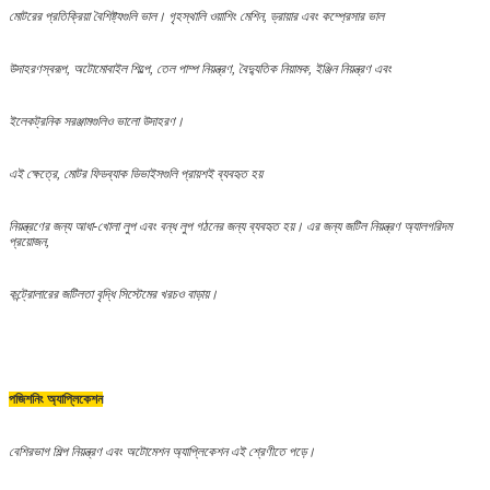
মোটরের প্রতিক্রিয়া বৈশিষ্ট্যগুলি ভাল। গৃহস্থালি ওয়াশিং মেশিন, ড্রায়ার এবং কম্প্রেসার ভাল
উদাহরণস্বরূপ, অটোমোবাইল শিল্পে, তেল পাম্প নিয়ন্ত্রণ, বৈদ্যুতিক নিয়ামক, ইঞ্জিন নিয়ন্ত্রণ এবং
ইলেকট্রনিক সরঞ্জামগুলিও ভালো উদাহরণ।
এই ক্ষেত্রে, মোটর ফিডব্যাক ডিভাইসগুলি প্রায়শই ব্যবহৃত হয়
নিয়ন্ত্রণের জন্য আধা-খোলা লুপ এবং বন্ধ লুপ গঠনের জন্য ব্যবহৃত হয়। এর জন্য জটিল নিয়ন্ত্রণ অ্যালগরিদম
প্রয়োজন,
কন্ট্রোলারের জটিলতা বৃদ্ধি সিস্টেমের খরচও বাড়ায়।
পজিশনিং অ্যাপ্লিকেশন
বেশিরভাগ শিল্প নিয়ন্ত্রণ এবং অটোমেশন অ্যাপ্লিকেশন এই শ্রেণীতে পড়ে।