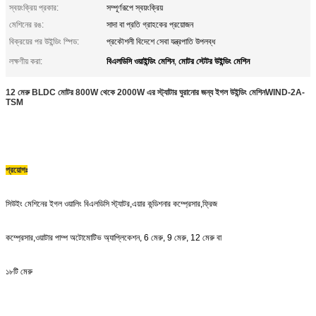
স্বয়ংক্রিয় প্রকার:
সম্পূর্ণরূপে স্বয়ংক্রিয়
মেশিনের রঙ:
সাদা বা প্রতি গ্রাহকের প্রয়োজন
বিক্রয়ের পর উইন্ডিং স্পিড:
প্রকৌশলী বিদেশে সেবা যন্ত্রপাতি উপলব্ধ
বিএলডিসি ওয়াইন্ডিং মেশিন
মোটর স্টেটর উইন্ডিং মেশিন
লক্ষণীয় করা:
,
12 মেরু BLDC মোটর 800W থেকে 2000W এর স্ট্যাটার ঘুরানোর জন্য ইগল উইন্ডিং মেশিন
WIND-2A-
TSM
প্রয়োগঃ
সিউইং মেশিনের ইগল ওয়ালিং বিএলডিসি স্ট্যাটর,এয়ার কন্ডিশনার কম্প্রেসার,ফ্রিজ
কম্প্রেসার,ওয়াটার পাম্প অটোমোটিভ অ্যাপ্লিকেশন, 6 মেরু, 9 মেরু, 12 মেরু বা
১৮টি মেরু