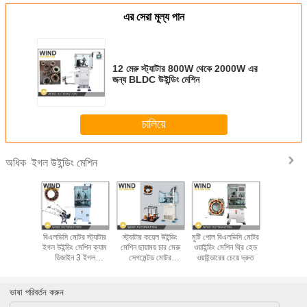
এর সেরা মূল্য পান
12 মেরু স্ট্যাটার 800W থেকে 2000W এর
জন্য BLDC উইন্ডিং মেশিন
চালিয়ে
ইগল উইন্ডিং মেশিন
অধিক
ইং উইন্ডিং
বিএলডিসি মোটর স্ট্যাটার
স্ট্যাটার কয়েল উইন্ডিং
মুটি পোল বিএলডিসি মোটর
কিভাবে BL
লডিসি মোটর
ইগল উইন্ডিং মেশিন ক্যাম
মেশিন ছায়াময় চার মেরু
ওয়াইন্ডিং মেশিন থ্রি হেড
স্ট্রেইট ল্
 1.13 মিমি
ডিজাইন 3 ইগল
সেগমেন্টড মোটর
ওয়াইন্ডারের চেয়ে দ্রুত
স্ট্যাটার স্ট্য
17 তামা তার
400PRM দ্রুত
WIND-1A-TSM
হবে
ইনসোল্ট
ভাষা পরিবর্তন করুন