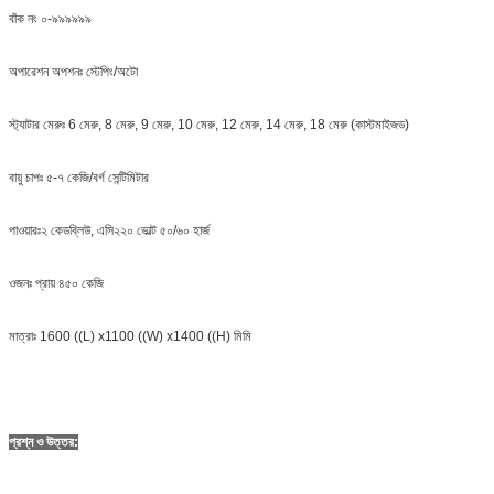
বাঁক নং ০-৯৯৯৯৯৯
অপারেশন অপশনঃ স্টেপিং/অটো
স্ট্যাটার মেরুঃ 6 মেরু, 8 মেরু, 9 মেরু, 10 মেরু, 12 মেরু, 14 মেরু, 18 মেরু (কাস্টমাইজড)
বায়ু চাপঃ ৫-৭ কেজি/বর্গ সেন্টিমিটার
পাওয়ারঃ২ কেডব্লিউ, এসি২২০ ভোল্ট ৫০/৬০ হার্জ
ওজনঃ প্রায় ৪৫০ কেজি
মাত্রাঃ 1600 ((L) x1100 ((W) x1400 ((H) মিমি
প্রশ্ন ও উত্তর: