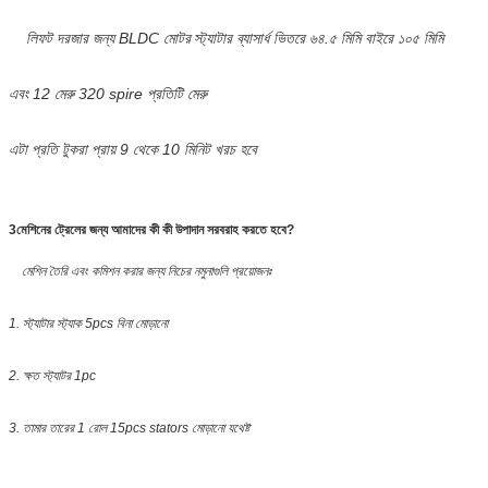
লিফট দরজার জন্য BLDC মোটর
স্ট্যাটার ব্যাসার্ধ ভিতরে ৬৪.৫ মিমি বাইরে ১০৫ মিমি
এবং 12 মেরু 320 spire প্রতিটি মেরু
এটা প্রতি টুকরা প্রায় 9 থেকে 10 মিনিট খরচ হবে
3মেশিনের ট্রেলের জন্য আমাদের কী কী উপাদান সরবরাহ করতে হবে?
মেশিন তৈরি এবং কমিশন করার জন্য নিচের নমুনাগুলি প্রয়োজনঃ
1. স্ট্যাটার স্ট্যাক 5pcs বিনা মোড়ানো
2. ক্ষত স্ট্যাটর 1pc
3. তামার তারের 1 রোল 15pcs stators মোড়ানো যথেষ্ট