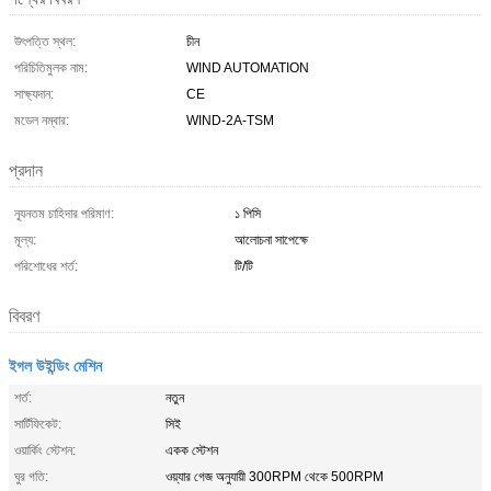
উৎপত্তি স্থল:
চীন
পরিচিতিমুলক নাম:
WIND AUTOMATION
সাক্ষ্যদান:
CE
মডেল নম্বার:
WIND-2A-TSM
প্রদান
ন্যূনতম চাহিদার পরিমাণ:
১ পিসি
মূল্য:
আলোচনা সাপেক্ষে
পরিশোধের শর্ত:
টি/টি
বিবরণ
ইগল উইন্ডিং মেশিন
শর্ত:
নতুন
সার্টিফিকেট:
সিই
ওয়ার্কিং স্টেশন:
একক স্টেশন
ঘুর গতি:
ওয়্যার গেজ অনুযায়ী 300RPM থেকে 500RPM