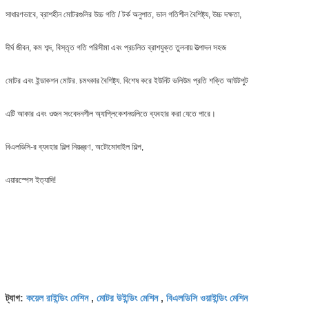
সাধারণভাবে, ব্রাশহীন মোটরগুলির উচ্চ গতি / টর্ক অনুপাত, ভাল গতিশীল বৈশিষ্ট্য, উচ্চ দক্ষতা,
দীর্ঘ জীবন, কম শব্দ, বিস্তৃত গতি পরিসীমা এবং প্রচলিত ব্রাশযুক্ত তুলনায় উত্পাদন সহজ
মোটর এবং ইন্ডাকশন মোটর. চমৎকার বৈশিষ্ট্য. বিশেষ করে ইউনিট ভলিউম প্রতি শক্তি আউটপুট
এটি আকার এবং ওজন সংবেদনশীল অ্যাপ্লিকেশনগুলিতে ব্যবহার করা যেতে পারে।
বিএলডিসি-র ব্যবহার শিল্প নিয়ন্ত্রণ, অটোমোবাইল শিল্প,
এয়ারস্পেস ইত্যাদি!
কয়েল রাইন্ডিং মেশিন
মোটর উইন্ডিং মেশিন
বিএলডিসি ওয়াইন্ডিং মেশিন
ট্যাগ:
,
,