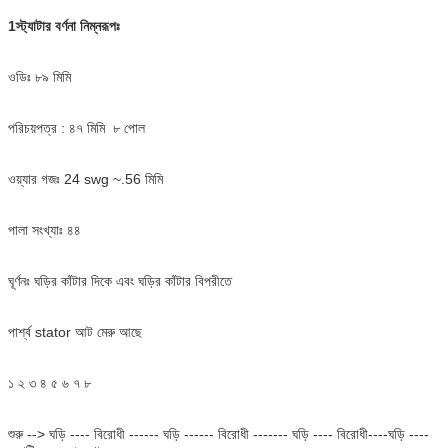
1স্ট্যাটার বর্ণনা নিম্নরূপঃ
ওডিঃ ৮৯ মিমি
পরিচয়পত্র : ৪৭ মিমি
৮ পোল
ওয়্যার গজঃ 24 swg ~.56 মিমি
পালা সংখ্যাঃ ৪৪
ঘূর্ণনঃ ঘড়ির কাঁটার দিকে এবং ঘড়ির কাঁটার বিপরীতে
পার্শ্ব stator আট মেরু আছে
১ ২ ৩ ৪ ৫ ৬ ৭ ৮
শুরু --> ঘড়ি ---- বিরোধী ------ ঘড়ি ------ বিরোধী ------- ঘড়ি ---- বিরোধী
----
ঘড়ি ----