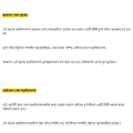
ক্রমাগত লোড প্রয়োগ
এই ধরনের অ্যাপ্লিকেশন প্রধানত এমন ক্ষেত্রগুলিতে ব্যবহৃত হয় যেখানে একটি নির্দিষ্ট ঘূর্ণন গতির প্রয়োজন হয় তবে
কম
ঘূর্ণন গতির নির্ভুলতা সম্পর্কিত প্রয়োজনীয়তা, যেমন ভ্যান, পাম্পিং মেশিনের মতো অ্যাপ্লিকেশন,
সাধারণত এই ধরনের অ্যাপ্লিকেশন তুলনামূলকভাবে কম খরচে হয় এবং বেশিরভাগই ওপেন-লুপ কন্ট্রোল।
ভেরিয়েবল লোড অ্যাপ্লিকেশন
এই শ্রেণীটি মূলত এমন অ্যাপ্লিকেশনগুলির জন্য বোঝায় যেখানে মোটরের ঘূর্ণনশীলতা একটি নির্দিষ্ট সময়ের মধ্যে
পরিবর্তন করতে হবে।
এই ধরনের অ্যাপ্লিকেশনগুলিতে উচ্চ গতির বৈশিষ্ট্য এবং গতিশীলতা সম্পর্কিত উচ্চতর প্রয়োজনীয়তা রয়েছে।