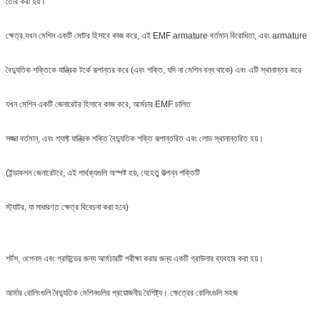
তৈরি করা হয়।
ক্ষেত্র.যখন মেশিন একটি মোটর হিসাবে কাজ করে, এই EMF armature বর্তমান বিরোধিতা, এবং armature
বৈদ্যুতিক শক্তিকে যান্ত্রিক টর্কে রূপান্তর করে (এবং শক্তি, যদি না মেশিন বন্ধ থাকে) এবং এটি স্থানান্তর করে
যখন মেশিন একটি জেনারেটর হিসাবে কাজ করে, আর্মচার EMF চালিত
সজ্জা বর্তমান, এবং শ্যাফ্ট যান্ত্রিক শক্তি বৈদ্যুতিক শক্তি রূপান্তরিত এবং লোড স্থানান্তরিত হয়।
(ইন্ডাকশন জেনারেটরে, এই পার্থক্যগুলি অস্পষ্ট হয়, যেহেতু উত্পন্ন শক্তিটি
স্ট্যাটর, যা সাধারণত ক্ষেত্র বিবেচনা করা হবে)
শর্টস, ওপেনস এবং গ্রাউন্ডের জন্য আর্মচারটি পরীক্ষা করার জন্য একটি গ্রাউলার ব্যবহার করা হয়।
আর্মার রোলিংগুলি বৈদ্যুতিক মেশিনগুলির প্রয়োজনীয় বৈশিষ্ট্য। ক্ষেত্রের রোলিংগুলি সহজ