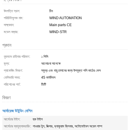
উৎপত্তি স্থল:
চীন
পরিচিতিমুলক নাম:
WIND AUTOMATION
সাক্ষ্যদান:
Main parts CE
মডেল নম্বার:
WIND-STR
প্রদান
ন্যূনতম চাহিদার পরিমাণ:
১ পিসি
মূল্য:
আলোচনা সাপেক্ষে
প্যাকেজিং বিবরণ:
সমুদ্র এবং বায়ু চালানের জন্য উপযুক্ত পলি কাঠের কেস
ডেলিভারি সময়:
45 কার্যদিবস
পরিশোধের শর্ত:
টি/টি
বিবরণ
আর্মারেজ উইন্ডিং মেশিন
আর্মেচার টাইপ:
হুক টাইপ
আর্মেচার ম্যানুফ্যাকচারিং:
পাওয়ার টুল, মিক্সার, ভ্যাকুয়াম ক্লিনার, অটোমোইবল অয়েল পাম্প