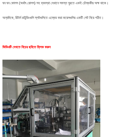
ঘন ঘন কোলস (অর্থাৎ রোলস) সহ ব্যবস্থা যেখানে সমস্ত ঘুরতে একই চৌম্বকীয় অক্ষ থাকে।
অন্যদিকে, রিটার্ন রাইন্ডিংগুলি স্লটগুলিতে এম্বেড করা কয়েলগুলির একটি সেট নিয়ে গঠিত।
ভিডিওটি দেখতে নিচের ছবিতে ক্লিক করুন