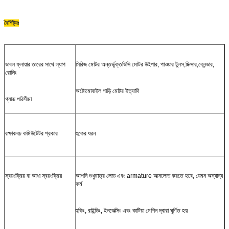
বৈশিষ্ট্যঃ
ডাবল ফ্লায়ার তারের সাথে ল্যাপ
সিরিজ মোটর অন্তর্ভুক্ত
ডিসি মোটর উইপার, পাওয়ার টুলস,মিক্সার,ব্লেন্ডার,
রোলিং
অটোমোবাইল গাড়ি মোটর ইত্যাদি
গ্যাজ পরিসীমা
রক্ষাকবচ কমিউটেটর প্রকার
হুকের ধরন
স্বয়ংক্রিয় বা আধা স্বয়ংক্রিয়
আপনি শুধুমাত্র লোড এবং armature আনলোড করতে হবে, যেমন অন্যান্য
কর্ম
হুকিং, রাইন্ডিং, ইনডেক্সিং এবং কাটিয়া মেশিন দ্বারা ঘূর্ণিত হয়