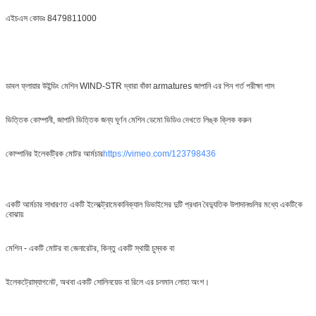
এইচএস কোডঃ 8479811000
ডাবল ফ্লায়ার উইন্ডিং মেশিন WIND-STR দ্বারা বাঁকা armatures জাপানি এর পিন গর্ত পরীক্ষা পাস
ভিত্তিক কোম্পানী, জাপানি ভিত্তিক জন্য ঘূর্ণন মেশিন ডেমো ভিডিও দেখতে লিঙ্ক ক্লিক করুন
কোম্পানির ইলেকট্রিক মোটর আর্মচার
https://vimeo.com/123798436
একটি আর্মচার সাধারণত একটি ইলেক্ট্রোমেকানিক্যাল ডিভাইসের দুটি প্রধান বৈদ্যুতিক উপাদানগুলির মধ্যে একটিকে
বোঝায়
মেশিন - একটি মোটর বা জেনারেটর, কিন্তু একটি স্থায়ী চুম্বক বা
ইলেকট্রোম্যাগনেট, অথবা একটি সোলিনয়েড বা রিলে এর চলমান লোহা অংশ।