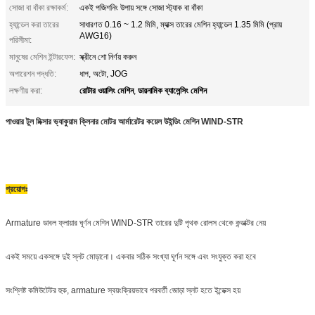
সোজা বা বাঁকা রক্ষাকর্ম:
একই পজিশনিং উপায় সঙ্গে সোজা স্ট্যাক বা বাঁকা
হ্যান্ডেল করা তারের
সাধারণত 0.16 ~ 1.2 মিমি, ম্যাক্স তারের মেশিন হ্যান্ডেল 1.35 মিমি (প্রায়
AWG16)
পরিসীমা:
মানুষের মেশিন ইন্টারফেস:
স্ক্রীনে শো নির্ণয় করুন
অপারেশন পদ্ধতি:
ধাপ, অটো, JOG
রোটার ওয়ালিং মেশিন
ডায়নামিক ব্যালেন্সিং মেশিন
লক্ষণীয় করা:
,
পাওয়ার টুল মিক্সার ভ্যাকুয়াম ক্লিনার মোটর আর্মারেটর কয়েল উইন্ডিং মেশিন WIND-STR
প্রয়োগঃ
Armature ডাবল ফ্লায়ার ঘূর্ণন মেশিন WIND-STR তারের দুটি পৃথক রোলস থেকে কন্ডাক্টর নেয়
একই সময়ে একসঙ্গে দুই স্লট মোড়ানো। একবার সঠিক সংখ্যা ঘূর্ণন সঙ্গে এবং সংযুক্ত করা হবে
সংশ্লিষ্ট কমিউটেটর হুক, armature স্বয়ংক্রিয়ভাবে পরবর্তী জোড়া স্লট হতে ইন্ডেক্স হয়