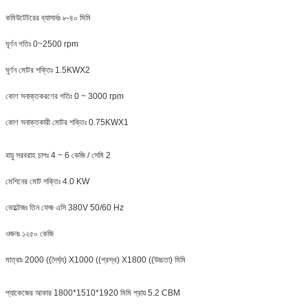
কমিউটেটরের ব্যাসার্ধঃ ৮-৪০ মিমি
ঘূর্ণন গতিঃ 0~2500 rpm
ঘূর্ণন মোটর শক্তিঃ 1.5KWX2
কোণ সনাক্তকরণের গতিঃ 0 ~ 3000 rpm
কোণ সনাক্তকারী মোটর শক্তিঃ 0.75KWX1
বায়ু সরবরাহ চাপঃ 4 ~ 6 কেজি / সেমি 2
মেশিনের মোট শক্তিঃ 4.0 KW
ভোল্টেজঃ তিন ফেজ এসি 380V 50/60 Hz
ওজনঃ ১২৫০ কেজি
মাত্রাঃ 2000 ((দৈর্ঘ্য) X1000 ((প্রস্থ) X1800 ((উচ্চতা) মিমি
প্যাকেজের আকার 1800*1510*1920 মিমি প্রায় 5.2 CBM