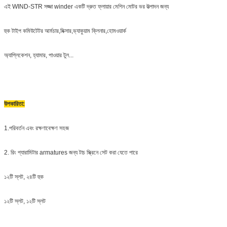
এই WIND-STR সজ্জা winder একটি দ্রুত ফ্লায়ার মেশিন মোটর ভর উত্পাদন জন্য
হুক টাইপ কমিউটেটর আর্মচার,মিক্সার,ভ্যাকুয়াম ক্লিনার,হোমওয়ার্ক
অ্যাপ্লিকেশন, হ্যামার, পাওয়ার টুল...
উপকারিতা:
1.
পরিবর্তন এবং রক্ষণাবেক্ষণ সহজ
2. রিং প্যারামিটার armatures জন্য টাচ স্ক্রিনে সেট করা যেতে পারে
১২টি স্লট, ২৪টি হুক
১২টি স্লট, ১২টি স্লট