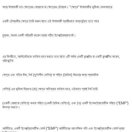
অন্য উপাদানটি হল ক্ষেত্রের মোড়ানো বা ক্ষেত্রের চৌম্বক। "ক্ষেত্র" উপাদানটির ভূমিকা কেবলমাত্র
একটি চৌম্বকীয় ক্ষেত্র তৈরি করুন যাতে এই উপাদানটি স্থায়ীভাবে অন্তর্ভুক্ত হতে পারে
চুম্বক, অথবা একটি পরিবাহী কয়েল দ্বারা গঠিত ইলেক্ট্রোম্যাগনেট।
এর বিপরীতে, আর্মারেটরকে বর্তমান বহন করতে হবে যাতে এটি সর্বদা একটি কন্ডাক্টর বা একটি কন্ডাক্টিভ কয়েল,
ওরিয়েন্টেড
ক্ষেত্র এবং গতির দিক, টর্ক (ঘূর্ণনশীল মেশিন) বা শক্তি (রৈখিক) উভয়ের জন্য স্বাভাবিক
মেশিন) এর ভূমিকা দ্বিগুণঃ (ক) ক্ষেত্র অতিক্রম বর্তমান বহন, এইভাবে শ্যাফ্ট টর্ক তৈরি
(একটি ঘোরানো মেশিনে) অথবা শক্তি (একটি রৈখিক মেশিনে), এবং (খ) একটি ইলেকট্রোমোটিক শক্তি ("EMF")
উৎপন্ন করতে।
আর্মিটারে, একটি ইলেক্ট্রোমোটিক ফোর্স ("EMF") আর্মিটারের আপেক্ষিক গতি এবং ইলেক্ট্রোমোটিক ফোর্স দ্বারা