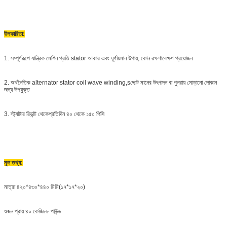
উপকারিতা:
1. সম্পূর্ণরূপে যান্ত্রিক মেশিন প্রতি stator আকার এবং ঘূর্ণায়মান উপায়, কোন রক্ষণাবেক্ষণ প্রয়োজন
2. অর্থনৈতিক alternator stator coil wave winding,s
ছোট মানের উৎপাদন বা পুনরায় মোড়ানো দোকান
জন্য উপযুক্ত
3. স্ট্যাটার রিডান্ট থেকে
প্রতিদিন ৪০ থেকে ১৫০ পিসি
মূল তথ্য:
মাত্রা ৪২০*৪৩০*৪৪০ মিমি
(১৭*১৭*২০)
ওজন প্রায় ৪০ কেজি
৮৮ পাউন্ড