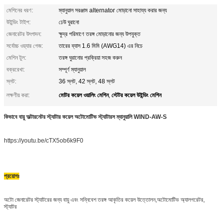
মেশিনের ধরণ:
ম্যানুয়াল সরঞ্জাম alternator মোড়ানো সাহায্য করার জন্য
উইন্ডিং টাইপ:
ঢেউ ঘুরানো
জেনারেটর উৎপাদন:
ক্ষুদ্র পরিমাণে তরঙ্গ মোড়ানোর জন্য উপযুক্ত
সর্বোচ্চ ওয়্যার গেজ:
তারের ব্যাস 1.6 মিমি (AWG14) এর নিচে
মেশিন টুল:
তরঙ্গ ঘুরানোর প্রক্রিয়া সহজ করুন
বক্ররেখা:
সম্পূর্ণ ম্যানুয়াল
স্লট:
36 স্লট, 42 স্লট, 48 স্লট
মোটর কয়েল ওয়ালিং মেশিন
স্টেটর কয়েল উইন্ডিং মেশিন
লক্ষণীয় করা:
,
কিভাবে বায়ু অল্টারনেটর স্ট্যাটার কয়েল অটোমোটিভ স্ট্যাটারস ম্যানুয়ালি WIND-AW-S
https://youtu.be/cTX5ob6k9F0
প্রয়োগঃ
অটো জেনারেটর স্ট্যাটরের জন্য বায়ু এবং সন্নিবেশ তরঙ্গ আকৃতির কয়েল উত্তোলন,
অটোমোটিভ অ্যালগরেটর,
স্ট্যাটর