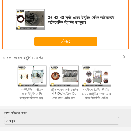
36 42 48 স্লট ওয়েভ উইন্ডিং মেশিন আল্টারনেটর
অটোমোটিভ স্ট্যাটর ম্যানুয়াল
চালিয়ে
কয়েল রাইন্ডিং মেশিন
অধিক
াইন্ডিং লাইন
কমিউটেটর আর্মারেজ
রাউন্ড ওয়্যার ফর্মিং মেশিন
অটো জেনারেটর স্ট্যাটার
একক স্টেশন
M BLDC
কয়েল উইন্ডিং মেশিন
4.5KW অটোমোটিভ
ওয়েভ ওয়াইন্ডিং কয়েল এবং
ক্ষেত্র কয়ে
 EV মোটর
ভ্যাকুয়াম ক্লিনার জন্য
তেল পাম্প মোটর রটার
উইজ ইনসার্টার মেশিন
মেশিন কন্ডাক
ল্যামিনেশন
হ্যামার পাওয়ার টুল মোটর
আর্মার
গঠনে
ভাষা পরিবর্তন করুন
Bengali