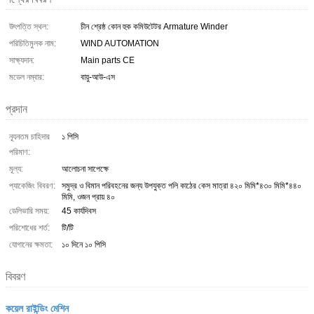
উৎপত্তি স্থল:
চীন শ্রেষ্ঠ কোন হুক কমিউটেটর Armature Winder
পরিচিতিমুলক নাম:
WIND AUTOMATION
সাক্ষ্যদান:
Main parts CE
মডেল নম্বার:
বায়ু-আউ-এস
প্রদান
ন্যূনতম চাহিদার
১ পিসি
পরিমাণ:
মূল্য:
আলোচনা সাপেক্ষে
প্যাকেজিং বিবরণ:
সমুদ্র ও বিমান পরিবহনের জন্য উপযুক্ত পলি কাঠের কেস মাত্রা ৪২০ মিমি*৪৩০ মিমি*৪৪০
মিমি, ওজন প্রায় ৪০
ডেলিভারি সময়:
45 কার্যদিবস
পরিশোধের শর্ত:
টি/টি
যোগানের ক্ষমতা:
১০ দিনে ১০ পিসি
বিবরণ
কয়েল রাইন্ডিং মেশিন