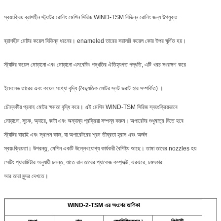
স্বয়ংক্রিয় ব্রাশহীন স্ট্যাটর রোলিং মেশিন সিরিজ WIND-TSM বিভিন্ন রোলিং জন্য উপযুক্ত
ব্রাশহীন মোটর কয়েল বিভিন্ন ধরনের। enameled তারের সরাসরি কয়েল কোর উপর ঘূর্ণিত হয়।
স্ট্যাটর কয়েল মোড়ানো এবং মোড়ানো এমবেডিং পদ্ধতির ঐতিহ্যগত পদ্ধতি, এটি খরচ সংরক্ষণ করে
ইমেলেড তারের এবং কয়েল সংখ্যা বৃদ্ধি (বৈদ্যুতিক মোটর স্লট ভরাট হার সম্পর্কিত) ।
চৌম্বকীয় প্রবাহ মোটর ক্ষমতা বৃদ্ধি করে। এই মেশিন WIND-TSM সিরিজ স্বয়ংক্রিয়ভাবে
মোড়ানো, সূচক, অ্যারে, কাটা এবং অন্যান্য প্রক্রিয়া সম্পন্ন করুন। অপারেটর শুধুমাত্র নিতে হবে
স্ট্যাটর বাছাই এবং স্থাপন কাজ, যা অপারেটরের শ্রম তীব্রতা হ্রাস এবং অর্জন
স্বয়ংক্রিয়তা। উপরন্তু, মেশিন একটি উল্লেখযোগ্য কার্যকরী বৈশিষ্ট্য আছে। তামা তারের nozzles হয়
সেটিং প্যারামিটার অনুযায়ী চলন্ত, যাতে রান তারের প্যাকেজ কম্প্যাক্ট, ঝরঝরে, চমৎকার
আর তারা সুন্দর দেখতে।
WIND-2-TSM এর অংশের তালিকা