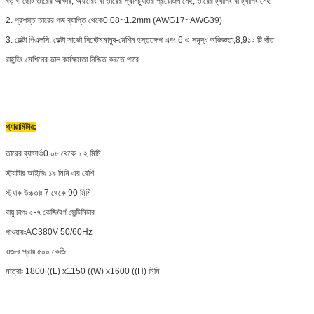
বড় বা ছোট তারের আকার, অ্যারেিং বা তারের স্থানচ্যুতির প্রয়োজন নেই, তারের ট্যাপিং বা ট্যাপিং নেই
2. প্রশস্ত তারের গজ ব্যাপ্তি থেকে
0.08~1.2mm (AWG17~AWG39)
3. ডেল্টা পিএলসি, ডেল্টা সার্ভো সিস্টেমমানুষ-মেশিন হস্তক্ষেপ এবং 6 এ সমৃদ্ধ অভিজ্ঞতা,8,9১২ টি দাঁত
রাইন্ডিং মেশিনের ভাল কর্মক্ষমতা নিশ্চিত করতে পারে
প্যারামিটার
:
তারের ব্যাসার্ধঃ0.০৮ থেকে ১.২ মিমি
স্ট্যাটার আইডিঃ ১৯ মিমি এর বেশি
স্ট্যাক উচ্চতাঃ 7 থেকে 90 মিমি
বায়ু চাপঃ ৫-৭ কেজি/বর্গ সেন্টিমিটার
পাওয়ারঃAC380V 50/60Hz
ওজনঃ প্রায় ৫০০ কেজি
মাত্রাঃ 1800 ((L) x1150 ((W) x1600 ((H) মিমি