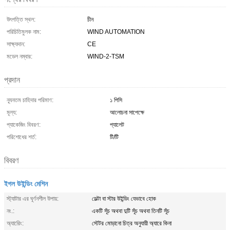
উৎপত্তি স্থল:
চীন
পরিচিতিমুলক নাম:
WIND AUTOMATION
সাক্ষ্যদান:
CE
মডেল নম্বার:
WIND-2-TSM
প্রদান
ন্যূনতম চাহিদার পরিমাণ:
১ পিসি
মূল্য:
আলোচনা সাপেক্ষে
প্যাকেজিং বিবরণ:
প্যালেট
পরিশোধের শর্ত:
টি/টি
বিবরণ
ইগল উইন্ডিং মেশিন
স্ট্যাটার এর ঘূর্ণনশীল উপায়:
ডেল্টা বা স্টার উইন্ডিং যেভাবে হোক
নং.:
একটি সূঁচ অথবা দুটি সূঁচ অথবা তিনটি সূঁচ
অ্যারেিং:
স্টেটর মোড়ানো চিত্র অনুযায়ী অ্যারে কিনা