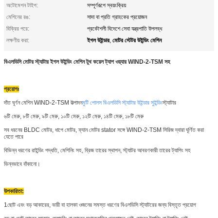
অটোমেশন টাইপ:
সম্পূর্ণরূপে স্বয়ংক্রিয়
মেশিনের রঙ:
সাদা বা প্রতি গ্রাহকের প্রয়োজন
বিক্রির পরে:
প্রকৌশলী বিদেশে সেবা যন্ত্রপাতি উপলব্ধ
ইগল উইন্ডার
মোটর স্টেটর উইন্ডিং মেশিন
লক্ষণীয় করা:
,
বিএলডিসি মোটর স্ট্যাটার ইগল উইন্ডিং মেশিন টুথ কয়েল ট্যাপ ওয়্যার WIND-2-TSM সহ
প্রয়োগঃ
দাঁত ঘূর্ণন মেশিন WIND-2-TSM উত্পাদন
মুটি পোলস বিএলডিসি স্ট্যাটার উইন্ডার সুইন্ডিং
স্ট্যাটার
৬টি মেরু, ৮টি মেরু, ৯টি মেরু, ১০টি মেরু, ১২টি মেরু, ১৪টি মেরু, ১৮টি মেরু
সব ধরনের BLDC মোটর, ধাপে মোটর, ফ্যান মোটর stator সঙ্গে WIND-2-TSM সিরিজ দ্বারা ঘূর্ণিত করা
যেতে পারে
বিভিন্ন ধরণের রাইন্ডিং পদ্ধতি, মেশিনিং সহ, ব্রিজ তারের স্থাপন, স্ট্যাটর আবরণকারী তারের ট্যাপিং সহ
ভিন্নভাবে বাঁকানো।
উপকারিতা:
1ছোট এবং বড় আকারের, ভারী বা হালকা ওজনের সমস্ত ধরণের বিএলডিসি স্ট্যাটরের জন্য বিস্তৃত প্রয়োগ