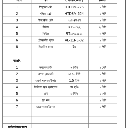
অংশ
নাম
স্পেসিফিকেশন।
কিউ'টি
1
স্পিন্ডেল বেল্ট
HTD8M-776
১ পিসি
2
সজ্জিত বেল্ট
HTD8M-624
১ পিসি
3
ইনডেক্সিং বেল্ট
২২৪এক্সএল
১ পিসি
4
ফিউজ
RT১৮৩২২
২ পিসি
5
ফিউজ
RT১৮৩১১১১২
২ পিসি
6
চৌম্বকীয় সুইচ
AL-11RL-02
১ পিসি
8
সিরামিক চাকা
₹৪
২ পিসি
সরঞ্জাম:
1
অ্যালেন চাবি
৮ পিসি
১ সেট
2
ওপেন এন্ড চাবি
১৩-১৬ মিমি
১ পিসি
3
ওয়ার্ড স্ক্রু ড্রাইভার
1.5 ইঞ্চি
১ পিসি
4
ফিলিপস স্ক্রু ড্রাইভার
চার ইঞ্চি
১ পিসি
5
চাবি
৮ পিসি
১ সেট
6
টুল বক্স
১ পিসি
7
ডায়াগোনাল টানেল
১ পিসি
কাস্টমাইজড অংশ