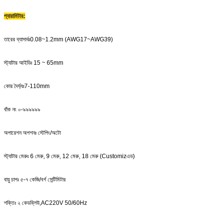
প্যারামিটার
:
তারের ব্যাসার্ধঃ0.08~1.2mm (AWG17~AWG39)
স্ট্যাটার আইডিঃ 15 ~ 65mm
কোর দৈর্ঘ্যঃ7-110mm
বাঁক নং ০-৯৯৯৯৯৯
অপারেশন অপশনঃ স্টেপিং/অটো
স্ট্যাটার মেরুঃ 6 মেরু, 9 মেরু, 12 মেরু, 18 মেরু (Customiz
এড
)
বায়ু চাপঃ ৫-৭ কেজি/বর্গ সেন্টিমিটার
শক্তিঃ ২ কেডব্লিউ
,
AC220V 50/60Hz