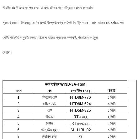
স্ট্যাটর বাছাই এবং স্থাপন কাজ, যা অপারেটরের শ্রম তীব্রতা হ্রাস এবং অর্জন
স্বয়ংক্রিয়তা। উপরন্তু, মেশিন একটি উল্লেখযোগ্য কার্যকরী বৈশিষ্ট্য আছে। তামা তারের nozzles হয়
সেটিং পরামিতি অনুযায়ী চলন্ত, যাতে ঘা তারের প্যাকেজ কম্প্যাক্ট, ঝরঝরে এবং সুন্দর
দেখছি।
অংশ তালিকা WIND-3A-TSM
অংশ
নাম
স্পেসিফিকেশন।
কিউ'টি
1
স্পিন্ডেল বেল্ট
HTD8M-776
১ পিসি
2
সজ্জিত বেল্ট
HTD8M-624
১ পিসি
3
বেল্ট
HTD5M-825
১ পিসি
4
ফিউজ
RT১৮৩২২
২ পিসি
5
ফিউজ
RT১৮৩১১১১২
২ পিসি
6
চৌম্বকীয় সুইচ
AL-11RL-02
১ পিসি
8
সিরামিক চাকা
₹৪
১ পিসি