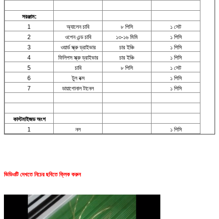
সরঞ্জাম:
1
অ্যালেন চাবি
৮ পিসি
১ সেট
2
ওপেন এন্ড চাবি
১৩-১৬ মিমি
১ পিসি
3
ওয়ার্ড স্ক্রু ড্রাইভার
চার ইঞ্চি
১ পিসি
4
ফিলিপস স্ক্রু ড্রাইভার
চার ইঞ্চি
১ পিসি
5
চাবি
৮ পিসি
১ সেট
6
টুল বক্স
১ পিসি
7
ডায়াগোনাল টানেল
১ পিসি
কাস্টমাইজড অংশ
1
নল
১ পিসি
ভিডিওটি দেখতে নিচের ছবিতে ক্লিক করুন