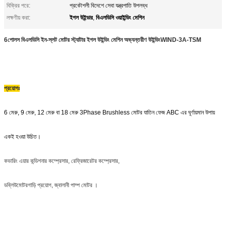
বিক্রির পরে:
প্রকৌশলী বিদেশে সেবা যন্ত্রপাতি উপলব্ধ
ইগল উইন্ডার
বিএলডিসি ওয়াইন্ডিং মেশিন
লক্ষণীয় করা:
,
6পোলস বিএলডিসি ইন-স্লট মোটর স্ট্যাটার ইগল উইন্ডিং মেশিন অভ্যন্তরীণ উইন্ডিং
WIND-3A-TSM
প্রয়োগঃ
6 মেরু, 9 মেরু, 12 মেরু বা 18 মেরু 3Phase Brushless মোটর যা
তিন ফেজ ABC এর ঘূর্ণায়মান উপায়
একই হওয়া উচিত।
কভারিং এয়ার কন্ডিশনার কম্প্রেসার, রেফ্রিজারেটর কম্প্রেসার,
ডব্লিউ
মোটরগাড়ি প্রয়োগ, জ্বালানী পাম্প মোটর ।