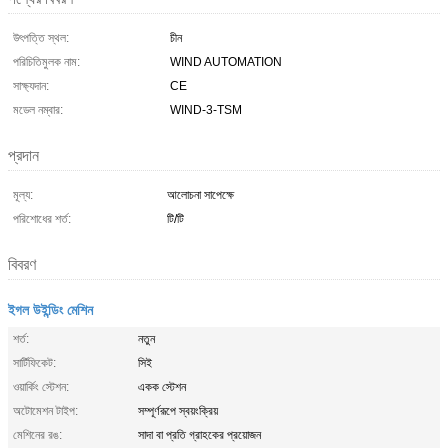
উৎপত্তি স্থল:
চীন
পরিচিতিমুলক নাম:
WIND AUTOMATION
সাক্ষ্যদান:
CE
মডেল নম্বার:
WIND-3-TSM
প্রদান
মূল্য:
আলোচনা সাপেক্ষে
পরিশোধের শর্ত:
টি/টি
বিবরণ
ইগল উইন্ডিং মেশিন
শর্ত:
নতুন
সার্টিফিকেট:
সিই
ওয়ার্কিং স্টেশন:
একক স্টেশন
অটোমেশন টাইপ:
সম্পূর্ণরূপে স্বয়ংক্রিয়
মেশিনের রঙ:
সাদা বা প্রতি গ্রাহকের প্রয়োজন