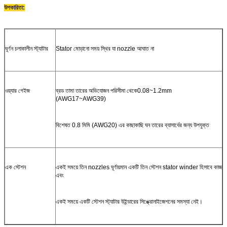
উপকারিতা:
ঘূর্ণন চলাকালীন স্ট্যাটার
Stator মোড়ানো সময় স্থির যা nozzle আঘাত না
ওয়্যার গেইজ
ব্রড তামা তারের অভিযোজন পরিসীমা থেকে
0.08~1.2mm
(AWG17~AWG39)
বিশেষত 0.8 মিমি (AWG20) এর কাছাকাছি ঘন তারের ব্যাসার্ধের জন্য উপযুক্ত
এক স্টেশন
একই সময়ে তিন nozzles ঘূর্ণায়মান একটি তিন স্টেশন stator winder হিসাবে কাজ
এবং
একই সময়ে একটি স্টেশন স্ট্যাটার উইন্ডারের সিঙ্ক্রোনাইজেশনের সমস্যা নেই।