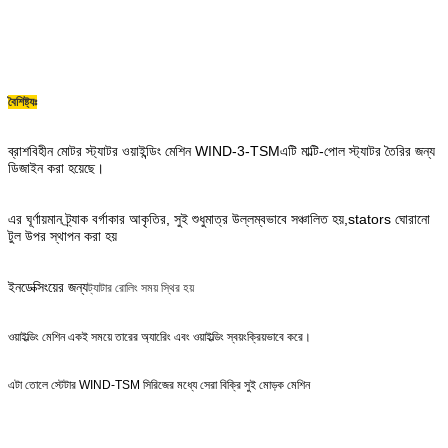
বৈশিষ্ট্যঃ
ব্রাশবিহীন মোটর স্ট্যাটর ওয়াইন্ডিং মেশিন WIND-3-TSM
এটি মাল্টি-পোল স্ট্যাটর তৈরির জন্য
ডিজাইন করা হয়েছে।
এর ঘূর্ণায়মান ট্র্যাক বর্গাকার আকৃতির, সুই শুধুমাত্র উল্লম্বভাবে সঞ্চালিত হয়,stators ঘোরানো
টুল উপর স্থাপন করা হয়
ইনডেক্সিংয়ের জন্য
ট্যাটার রোলিং সময় স্থির হয়
ওয়াইল্ডিং মেশিন একই সময়ে তারের অ্যারেিং এবং ওয়াইল্ডিং স্বয়ংক্রিয়ভাবে করে।
এটা তোলে স্টেটার WIND-TSM সিরিজের মধ্যে সেরা বিক্রি সুই মোড়ক মেশিন