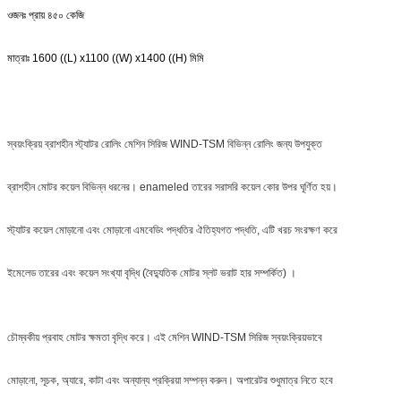
ওজনঃ প্রায় ৪৫০ কেজি
মাত্রাঃ 1600 ((L) x1100 ((W) x1400 ((H) মিমি
স্বয়ংক্রিয় ব্রাশহীন স্ট্যাটর রোলিং মেশিন সিরিজ WIND-TSM বিভিন্ন রোলিং জন্য উপযুক্ত
ব্রাশহীন মোটর কয়েল বিভিন্ন ধরনের। enameled তারের সরাসরি কয়েল কোর উপর ঘূর্ণিত হয়।
স্ট্যাটর কয়েল মোড়ানো এবং মোড়ানো এমবেডিং পদ্ধতির ঐতিহ্যগত পদ্ধতি, এটি খরচ সংরক্ষণ করে
ইমেলেড তারের এবং কয়েল সংখ্যা বৃদ্ধি (বৈদ্যুতিক মোটর স্লট ভরাট হার সম্পর্কিত) ।
চৌম্বকীয় প্রবাহ মোটর ক্ষমতা বৃদ্ধি করে। এই মেশিন WIND-TSM সিরিজ স্বয়ংক্রিয়ভাবে
মোড়ানো, সূচক, অ্যারে, কাটা এবং অন্যান্য প্রক্রিয়া সম্পন্ন করুন। অপারেটর শুধুমাত্র নিতে হবে