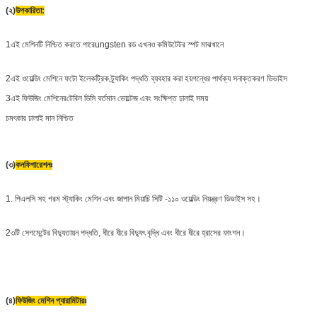
(২)
উপকারিতা:
1এই মেশিনটি নিশ্চিত করতে পারে
ungsten রড এখনও কমিউটেটর স্পট মাঝখানে
2এই ওয়েল্ডিং মেশিনে ফটো ইলেকট্রিক ট্র্যাকিং পদ্ধতি ব্যবহার করা হয়
গন্ধের পার্থক্য সনাক্তকরণ ডিভাইস
3এই ফিউজিং মেশিনের
টেবিল ডিসি বর্তমান ভোল্টেজ এবং সংক্ষিপ্ত ঢালাই সময়
চমৎকার ঢালাই মান নিশ্চিত
(৩)
কনফিগারেশনঃ
1. পিএলসি সহ গরম স্ট্যাকিং মেশিন এবং জাপান মিয়াচি সিটি -১১০ ওয়েল্ডিং নিয়ন্ত্রণ ডিভাইস সহ।
2৩টি সেগমেন্টের বিদ্যুতায়ন পদ্ধতি, ধীরে ধীরে বিদ্যুৎ বৃদ্ধি এবং ধীরে ধীরে হ্রাসের ফাংশন।
(৪)
ফিউজিং মেশিন প্যারামিটারঃ