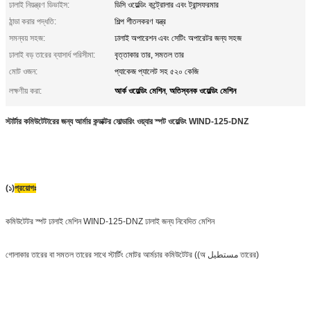
ঢালাই নিয়ন্ত্রণ ডিভাইস:
ডিসি ওয়েল্ডিং কন্ট্রোলার এবং ট্রান্সফরমার
ঠান্ডা করার পদ্ধতি:
শিল্প শীতলকরণ যন্ত্র
সমন্বয় সহজ:
ঢালাই অপারেশন এবং সেটিং অপারেটর জন্য সহজ
ঢালাই বড় তারের ব্যাসার্ধ পরিসীমা:
বৃত্তাকার তার, সমতল তার
মোট ওজন:
প্যাকেজ প্যালেট সহ ৫২০ কেজি
আর্ক ওয়েল্ডিং মেশিন
অতিস্বনক ওয়েল্ডিং মেশিন
লক্ষণীয় করা:
,
স্টার্টার কমিউটেটারের জন্য আর্মার কন্ডাক্টর সোল্ডারিং ওয়্যার স্পট ওয়েল্ডিং WIND-125-DNZ
(১)
প্রয়োগঃ
কমিউটেটর স্পট ঢালাই মেশিন WIND-125-DNZ ঢালাই জন্য নিবেদিত মেশিন
গোলাকার তারের বা সমতল তারের সাথে স্টার্টিং মোটর আর্মচার কমিউটেটর ((অ مستطیل তারের)