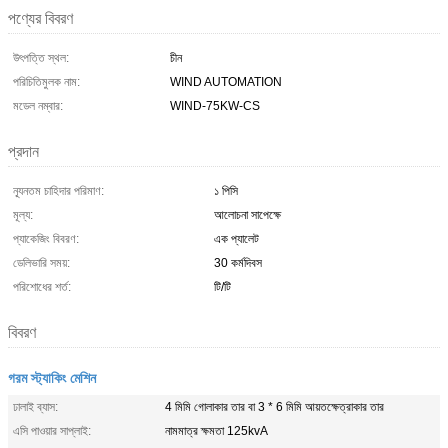
পণ্যের বিবরণ
উৎপত্তি স্থল:
চীন
পরিচিতিমুলক নাম:
WIND AUTOMATION
মডেল নম্বার:
WIND-75KW-CS
প্রদান
ন্যূনতম চাহিদার পরিমাণ:
১ পিসি
মূল্য:
আলোচনা সাপেক্ষে
প্যাকেজিং বিবরণ:
এক প্যালেট
ডেলিভারি সময়:
30 কর্মদিবস
পরিশোধের শর্ত:
টি/টি
বিবরণ
গরম স্ট্যাকিং মেশিন
ঢালাই ব্যাস:
4 মিমি গোলাকার তার বা 3 * 6 মিমি আয়তক্ষেত্রাকার তার
এসি পাওয়ার সাপ্লাই:
নামমাত্র ক্ষমতা 125kvA