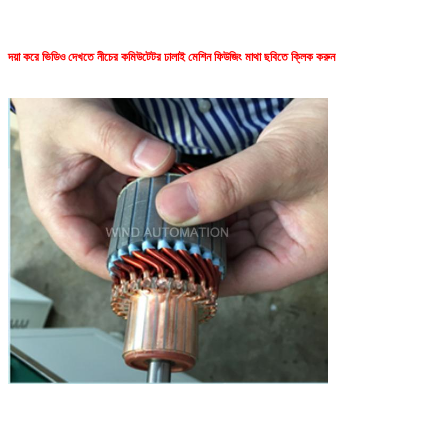
দয়া করে ভিডিও দেখতে নীচের কমিউটেটর ঢালাই মেশিন ফিউজিং মাথা ছবিতে ক্লিক করুন