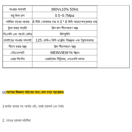
পাওয়ার সাপ্লাই
380V±10% 50Hz
বায়ু উৎস চাপ
0.5~0.7Mpa
সর্বাধিক তারের আকার
4 মিমি গোলাকার তার বা 3 * 6 মিমি আয়তক্ষেত্রাকার তার
ঠান্ডা করার পদ্ধতি
শিল্প জল শীতলকরণ যন্ত্র
পিএলসি এবং সার্ভো মোটর
মিটসুবিশি
ঢালাইয়ের পাওয়ার সাপ্লাই
125 কেভিএ ডিসি ওয়েল্ডিং নিয়ন্ত্রক এবং ট্রান্সফরমার
শীতল করার যন্ত্র
শিল্প শীতলকরণ যন্ত্র
এইচএমআই
WEINVIEW টাচ স্ক্রিন
এয়ার সিস্টেম
এয়ারট্যাক সিলিন্ডার, এসএমসি ভালভ
(৫)
আপনার জিজ্ঞাসা পাঠানোর সময় কোন তথ্য প্রয়োজনঃ
1আর্মার আকার সহ আর্মার ওডি, শ্যাফ্ট ব্যাসার্ধ এবং দৈর্ঘ্য
2. তারের ব্যাসার্ধ পরিসীমা