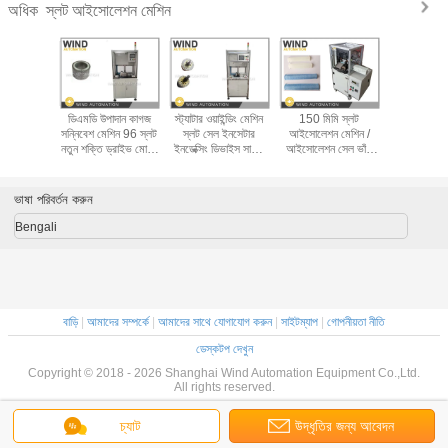
স্লট আইসোলেশন মেশিন
অধিক
-IF স্লট
ডিএমডি উপাদান কাগজ
স্ট্যাটার ওয়াইন্ডিং মেশিন
150 মিমি স্লট
মোটর স্ট্যা
মেশিন সেল
সন্নিবেশ মেশিন 96 স্লট
স্লট সেল ইনসেটার
আইসোলেশন মেশিন /
নিরোধক মেশি
মিং স্ট্যাটর
নতুন শক্তি ড্রাইভ মোটর
ইনডেক্সিং ডিভাইস সার্ভো
আইসোলেশন সেল ভাঁজ
কাগজ সন্নি
ুফিং ক্লিপিং
স্ট্যাটার
মোটর, ফিডিং ডিভাইস
এবং ক্রাইসিং মেশিন
নতুন শক্তি
কাটিং
সার্ভো মোটর
ভাষা পরিবর্তন করুন
Bengali
বাড়ি
|
আমাদের সম্পর্কে
|
আমাদের সাথে যোগাযোগ করুন
|
সাইটম্যাপ
|
গোপনীয়তা নীতি
ডেস্কটপ দেখুন
Copyright © 2018 - 2026 Shanghai Wind Automation Equipment Co.,Ltd.
All rights reserved.
চ্যাট
উদ্ধৃতির জন্য আবেদন