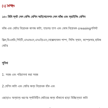
(২) বৈশিষ্ট্য
১৫০ মিমি স্লট সেল মেশিং মেশিন আইসোলেশন সেল ভাঁজ এবং ক্রাইসিং মেশিন
ভাঁজ এবং মোটর নিরোধক কাগজ কাটা, তারপর তাপ এবং কোষ নিরোধক creasing
পলিস্ট
ফিল্ম,ডিএমডি,পিইটি,এনএমএন,এনএইচএন,নোমেক্স
যেমন পাম্প, সিলিং ফ্যান, কম্প্রেসার,হাউজ
মোটর
সুবিধা
1. সহজ এবং পরিচালনা করা সহজ
2.
মেশিন কাটা এবং মোটর জন্য নিরোধক বাঁক এবং
এছাড়াও অন্যান্য ধরণের স্লটবিহীন মোটরের জন্য বাঁকানো ছাড়া বিচ্ছিন্নতা কাটা