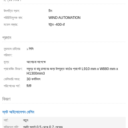
উৎপত্তি স্থল:
চীন
পরিচিতিমুলক নাম:
WIND AUTOMATION
মডেল নম্বার:
উইন্ড -400-if
প্রদান
ন্যূনতম চাহিদার
১ পিসি
পরিমাণ:
মূল্য:
আলোচনা সাপেক্ষে
প্যাকেজিং বিবরণ:
সমুদ্র বা বায়ু চালানের জন্য উপযুক্ত কাঠের প্যালেট L910 mm x W880 mm x
H1300mm3
ডেলিভারি সময়:
30 কর্মদিবস
পরিশোধের শর্ত:
টি/টি
বিবরণ
স্লট আইসোলেশন মেশিন
শর্ত:
নতুন
সন্নিবেশ গতি:
প্রতি স্লটে 0.5 থেকে 0.7 সেকেন্ড