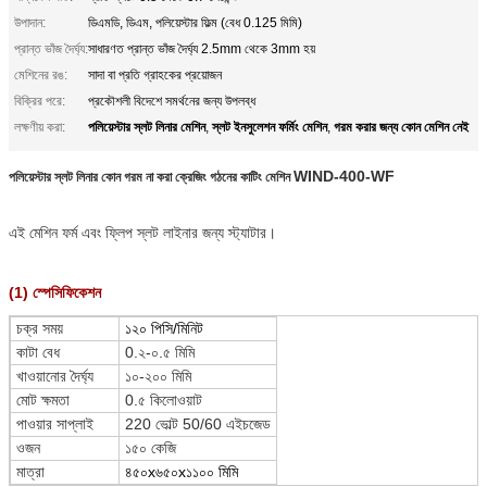
উপাদান:
ডিএমডি, ডিএম, পলিয়েস্টার ফিল্ম (বেধ 0.125 মিমি)
প্রান্ত ভাঁজ দৈর্ঘ্য:
সাধারণত প্রান্ত ভাঁজ দৈর্ঘ্য 2.5mm থেকে 3mm হয়
মেশিনের রঙ:
সাদা বা প্রতি গ্রাহকের প্রয়োজন
বিক্রির পরে:
প্রকৌশলী বিদেশে সমর্থনের জন্য উপলব্ধ
পলিয়েস্টার স্লট লিনার মেশিন
স্লট ইনসুলেশন ফর্মিং মেশিন
গরম করার জন্য কোন মেশিন নেই
লক্ষণীয় করা:
,
,
WIND-400-WF
পলিয়েস্টার স্লট লিনার কোন গরম না করা ক্রেজিং গঠনের কাটিং মেশিন
এই মেশিন
ফর্ম এবং ফ্লিপ স্লট লাইনার জন্য
স্ট্যাটার।
(1) স্পেসিফিকেশন
চক্র সময়
১২০ পিসি/মিনিট
কাটা বেধ
0.২-০.৫ মিমি
খাওয়ানোর দৈর্ঘ্য
১০-২০০ মিমি
মোট ক্ষমতা
0.৫ কিলোওয়াট
পাওয়ার সাপ্লাই
220 ভোল্ট 50/60 এইচজেড
ওজন
১৫০ কেজি
মাত্রা
৪৫০x৬৫০x১১০০ মিমি