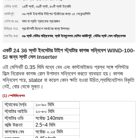
স্টেটর স্লট:
২৪টি স্লট, ৩৬টি স্লট, ৪৮টি স্লট ইত্যাদি
আউটপুট:
৩৬-স্লট ইনসেটার টাইপের স্ট্যাটরের জন্য ২৪ সেকেন্ড/পিসি
মেশিনের রঙ:
সাদা বা প্রতি গ্রাহকের প্রয়োজন
বিক্রির পরে:
প্রকৌশলী বিদেশে সমর্থনের জন্য উপলব্ধ
৩৬ স্লট স্টেটর সন্নিবেশক
স্লট ইনসুলেশন মেশিন আউটপুট
স্টেটর স্লট সেল সন্নিবেশক
লক্ষণীয় করা:
,
,
একটি 24 36 স্লট ইনসেটার টাইপ স্ট্যাটার কাগজ সন্নিবেশ WIND-100-
SI জন্য স্লট সেল Inserter
এই মেশিনটি 0.35 মিমি মধ্যে বেধ এবং কাস্টমাইজড প্রস্থ সঙ্গে পলিস্টার
ফিল্ম নিরোধক কাগজ রোল উপাদান সন্নিবেশ করতে ব্যবহৃত হয়। কাগজ
সন্নিবেশ পরে, stator বা কয়েল কোন ক্ষতি হওয়া উচিত,ল্যামিনেটেশন বিকৃতি
নেই, বোর থেকে মুক্ত।
(1) স্পেসিফিকেশন
স্ট্যাকের দৈর্ঘ্য
১০-৯০ মিমি
স্ট্যাটার আইডি
২০-৮০ মিমি
স্ট্যাটার ওডি
সর্বোচ্চ 140mm
কব্জি উচ্চতা
2.5~4 মিমি
কাগজের বেধ
সর্বোচ্চ ০.২৫ মিমি