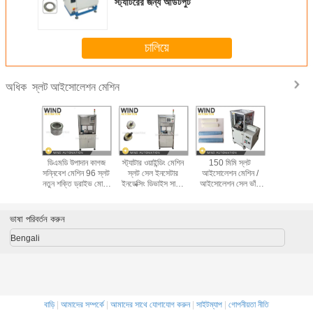
স্ট্যাটরের জন্য আউটপুট
চালিয়ে
স্লট আইসোলেশন মেশিন
অধিক
-IF স্লট
ডিএমডি উপাদান কাগজ
স্ট্যাটার ওয়াইন্ডিং মেশিন
150 মিমি স্লট
মোটর স্ট্যা
মেশিন সেল
সন্নিবেশ মেশিন 96 স্লট
স্লট সেল ইনসেটার
আইসোলেশন মেশিন /
নিরোধক মেশি
মিং স্ট্যাটর
নতুন শক্তি ড্রাইভ মোটর
ইনডেক্সিং ডিভাইস সার্ভো
আইসোলেশন সেল ভাঁজ
কাগজ সন্নি
ুফিং ক্লিপিং
স্ট্যাটার
মোটর, ফিডিং ডিভাইস
এবং ক্রাইসিং মেশিন
নতুন শক্তি
কাটিং
সার্ভো মোটর
ভাষা পরিবর্তন করুন
Bengali
বাড়ি
|
আমাদের সম্পর্কে
|
আমাদের সাথে যোগাযোগ করুন
|
সাইটম্যাপ
|
গোপনীয়তা নীতি