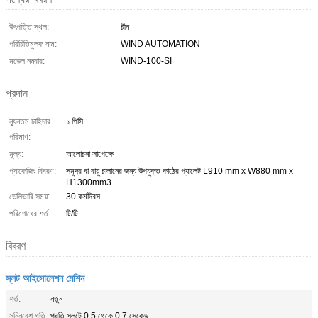
উৎপত্তি স্থল:
চীন
পরিচিতিমুলক নাম:
WIND AUTOMATION
মডেল নম্বার:
WIND-100-SI
প্রদান
ন্যূনতম চাহিদার
১ পিসি
পরিমাণ:
মূল্য:
আলোচনা সাপেক্ষে
প্যাকেজিং বিবরণ:
সমুদ্র বা বায়ু চালানের জন্য উপযুক্ত কাঠের প্যালেট L910 mm x W880 mm x
H1300mm3
ডেলিভারি সময়:
30 কর্মদিবস
পরিশোধের শর্ত:
টি/টি
বিবরণ
স্লট আইসোলেশন মেশিন
শর্ত:
নতুন
সন্নিবেশ গতি:
প্রতি স্লটে 0.5 থেকে 0.7 সেকেন্ড