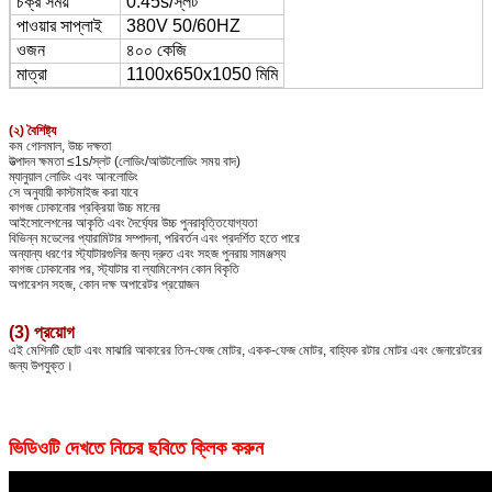
চক্র সময়
0.45s/স্লট
পাওয়ার সাপ্লাই
380V 50/60HZ
ওজন
৪০০ কেজি
মাত্রা
1100x650x1050 মিমি
(২) বৈশিষ্ট্য
কম গোলমাল, উচ্চ দক্ষতা
উত্পাদন ক্ষমতা ≤1s/স্লট (লোডিং/আউটলোডিং সময় বাদ)
ম্যানুয়াল লোডিং এবং আনলোডিং
সে অনুযায়ী কাস্টমাইজ করা যাবে
কাগজ ঢোকানোর প্রক্রিয়া উচ্চ মানের
আইসোলেশনের আকৃতি এবং দৈর্ঘ্যের উচ্চ পুনরাবৃত্তিযোগ্যতা
বিভিন্ন মডেলের প্যারামিটার সম্পাদনা, পরিবর্তন এবং প্রদর্শিত হতে পারে
অন্যান্য ধরণের স্ট্যাটারগুলির জন্য দ্রুত এবং সহজ পুনরায় সামঞ্জস্য
কাগজ ঢোকানোর পর, স্ট্যাটার বা ল্যামিনেশন কোন বিকৃতি
অপারেশন সহজ, কোন দক্ষ অপারেটর প্রয়োজন
(3) প্রয়োগ
এই মেশিনটি ছোট এবং মাঝারি আকারের তিন-ফেজ মোটর, একক-ফেজ মোটর, বাহ্যিক রটার মোটর এবং জেনারেটরের
জন্য উপযুক্ত।
ভিডিওটি দেখতে নিচের ছবিতে ক্লিক করুন