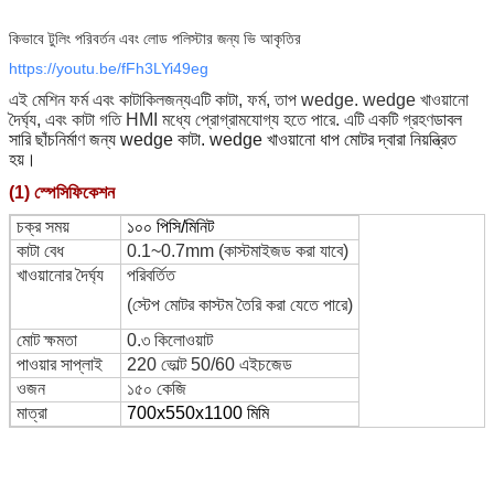
কিভাবে টুলিং পরিবর্তন এবং লোড পলিস্টার জন্য ভি আকৃতির
https://youtu.be/fFh3LYi49eg
এই মেশিন
ফর্ম এবং কাটা
কিল
জন্য
এটি কাটা, ফর্ম, তাপ wedge. wedge খাওয়ানো
দৈর্ঘ্য, এবং কাটা গতি HMI মধ্যে প্রোগ্রামযোগ্য হতে পারে. এটি একটি গ্রহণ
ডাবল
সারি ছাঁচনির্মাণ জন্য wedge কাটা. wedge খাওয়ানো ধাপ মোটর দ্বারা নিয়ন্ত্রিত
হয়।
(1) স্পেসিফিকেশন
চক্র সময়
১০০ পিসি/মিনিট
কাটা বেধ
0.1~0.7mm (কাস্টমাইজড করা যাবে)
খাওয়ানোর দৈর্ঘ্য
পরিবর্তিত
(স্টেপ মোটর কাস্টম তৈরি করা যেতে পারে)
মোট ক্ষমতা
0.৩ কিলোওয়াট
পাওয়ার সাপ্লাই
220 ভোল্ট 50/60 এইচজেড
ওজন
১৫০ কেজি
মাত্রা
700x550x1100 মিমি