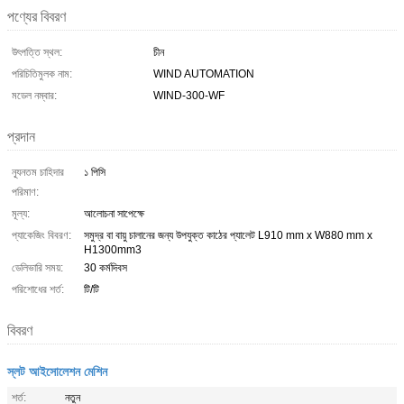
পণ্যের বিবরণ
উৎপত্তি স্থল:
চীন
পরিচিতিমুলক নাম:
WIND AUTOMATION
মডেল নম্বার:
WIND-300-WF
প্রদান
ন্যূনতম চাহিদার
১ পিসি
পরিমাণ:
মূল্য:
আলোচনা সাপেক্ষে
প্যাকেজিং বিবরণ:
সমুদ্র বা বায়ু চালানের জন্য উপযুক্ত কাঠের প্যালেট L910 mm x W880 mm x
H1300mm3
ডেলিভারি সময়:
30 কর্মদিবস
পরিশোধের শর্ত:
টি/টি
বিবরণ
স্লট আইসোলেশন মেশিন
শর্ত:
নতুন