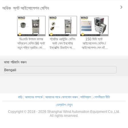
স্লট আইসোলেশন মেশিন
অধিক
-IF স্লট
ডিএমডি উপাদান কাগজ
স্ট্যাটার ওয়াইন্ডিং মেশিন
150 মিমি স্লট
মোটর স্ট্যা
মেশিন সেল
সন্নিবেশ মেশিন 96 স্লট
স্লট সেল ইনসেটার
আইসোলেশন মেশিন /
নিরোধক মেশি
মিং স্ট্যাটর
নতুন শক্তি ড্রাইভ মোটর
ইনডেক্সিং ডিভাইস সার্ভো
আইসোলেশন সেল ভাঁজ
কাগজ সন্নি
ুফিং ক্লিপিং
স্ট্যাটার
মোটর, ফিডিং ডিভাইস
এবং ক্রাইসিং মেশিন
নতুন শক্তি
কাটিং
সার্ভো মোটর
ভাষা পরিবর্তন করুন
Bengali
বাড়ি
|
আমাদের সম্পর্কে
|
আমাদের সাথে যোগাযোগ করুন
|
সাইটম্যাপ
|
গোপনীয়তা নীতি
ডেস্কটপ দেখুন
Copyright © 2018 - 2026 Shanghai Wind Automation Equipment Co.,Ltd.
All rights reserved.