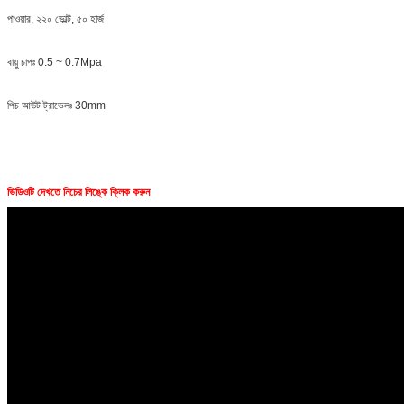
পাওয়ার, ২২০ ভোল্ট, ৫০ হার্জ
বায়ু চাপঃ 0.5 ~ 0.7Mpa
পিচ আউট ট্রাভেলঃ 30mm
ভিডিওটি দেখতে নিচের লিঙ্কে ক্লিক করুন