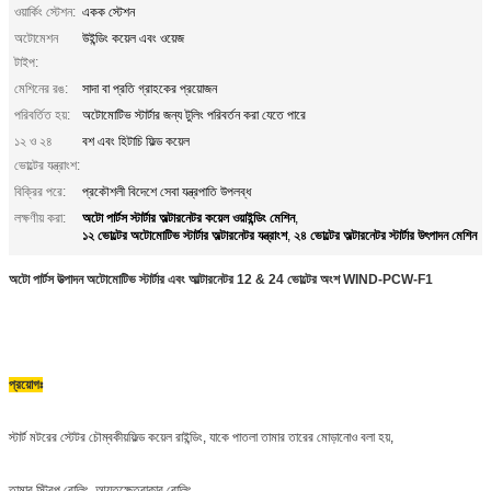
ওয়ার্কিং স্টেশন:
একক স্টেশন
অটোমেশন
উইন্ডিং কয়েল এবং ওয়েজ
টাইপ:
মেশিনের রঙ:
সাদা বা প্রতি গ্রাহকের প্রয়োজন
পরিবর্তিত হয়:
অটোমোটিভ স্টার্টার জন্য টুলিং পরিবর্তন করা যেতে পারে
১২ ও ২৪
বশ এবং হিটাচি ফিল্ড কয়েল
ভোল্টের যন্ত্রাংশ:
বিক্রির পরে:
প্রকৌশলী বিদেশে সেবা যন্ত্রপাতি উপলব্ধ
অটো পার্টস স্টার্টার অল্টারনেটর কয়েল ওয়াইন্ডিং মেশিন
লক্ষণীয় করা:
,
১২ ভোল্টের অটোমোটিভ স্টার্টার অল্টারনেটর যন্ত্রাংশ
২৪ ভোল্টের অল্টারনেটর স্টার্টার উৎপাদন মেশিন
,
অটো পার্টস উত্পাদন অটোমোটিভ স্টার্টার এবং আল্টারনেটর 12 & 24 ভোল্টের অংশ
WIND-PCW-F1
প্রয়োগঃ
স্টার্ট মটরের স্টেটর চৌম্বকীয়
ফিল্ড কয়েল রাইন্ডিং
, যাকে পাতলা তামার তারের মোড়ানোও বলা হয়,
তামার স্ট্রিপ রোলিং, আয়তক্ষেত্রাকার রোলিং,