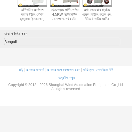
াইন্ডিং লাইন
কমিউটেটর আর্মারেজ
রাউন্ড ওয়্যার ফর্মিং মেশিন
অটো জেনারেটর স্ট্যাটার
একক স্টেশন
M BLDC
কয়েল উইন্ডিং মেশিন
4.5KW অটোমোটিভ
ওয়েভ ওয়াইন্ডিং কয়েল এবং
ক্ষেত্র কয়ে
 EV মোটর
ভ্যাকুয়াম ক্লিনার জন্য
তেল পাম্প মোটর রটার
উইজ ইনসার্টার মেশিন
মেশিন কন্ডাক
ল্যামিনেশন
হ্যামার পাওয়ার টুল মোটর
আর্মার
গঠনে
ভাষা পরিবর্তন করুন
Bengali
বাড়ি
|
আমাদের সম্পর্কে
|
আমাদের সাথে যোগাযোগ করুন
|
সাইটম্যাপ
|
গোপনীয়তা নীতি
ডেস্কটপ দেখুন
Copyright © 2018 - 2026 Shanghai Wind Automation Equipment Co.,Ltd.
All rights reserved.