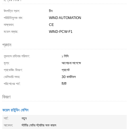
উৎপত্তি স্থল:
চীন
পরিচিতিমুলক নাম:
WIND AUTOMATION
সাক্ষ্যদান:
CE
মডেল নম্বার:
WIND-PCW-F1
প্রদান
ন্যূনতম চাহিদার পরিমাণ:
১ পিসি
মূল্য:
আলোচনা সাপেক্ষে
প্যাকেজিং বিবরণ:
প্যালেট
ডেলিভারি সময়:
30 কার্যদিবস
পরিশোধের শর্ত:
টি/টি
বিবরণ
কয়েল রাইন্ডিং মেশিন
শর্ত:
নতুন
আবেদন:
স্টার্টার মোটর স্ট্যাটার অফ কারস