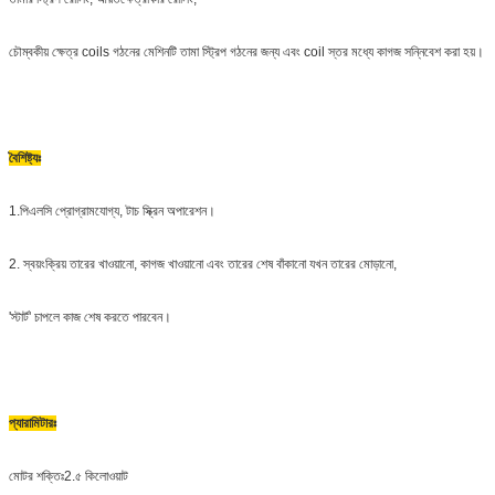
চৌম্বকীয় ক্ষেত্র coils গঠনের মেশিনটি তামা স্ট্রিপ গঠনের জন্য এবং coil স্তর মধ্যে কাগজ সন্নিবেশ করা হয়।
বৈশিষ্ট্যঃ
1.পিএলসি প্রোগ্রামযোগ্য, টাচ স্ক্রিন অপারেশন।
2. স্বয়ংক্রিয় তারের খাওয়ানো, কাগজ খাওয়ানো এবং তারের শেষ বাঁকানো যখন তারের মোড়ানো,
'স্টার্ট' চাপলে কাজ শেষ করতে পারবেন।
প্যারামিটারঃ
মোটর শক্তিঃ2.৫ কিলোওয়াট