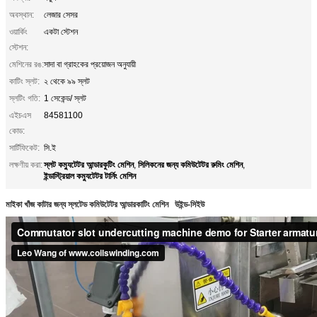
অবস্থান:
লেজার সেসর
ওয়ার্কিং
একটা স্টেশন
স্টেশন:
মেশিনের রঙ:
সাদা বা গ্রাহকের প্রয়োজন অনুযায়ী
কাটিং স্লট:
২ থেকে ৯৯ স্লট
স্লটিং গতি:
1 সেকেন্ড/ স্লট
এইচএস
84581100
কোড:
সার্টিফিকেট:
সি.ই
স্লট কম্যুটেটর আন্ডারকুটিং মেশিন
সিলিকনের জন্য কমিউটেটর রুমিং মেশিন
লক্ষণীয় করা:
,
,
ইন্ডাস্ট্রিয়াল কম্যুটেটর টার্নিং মেশিন
মাইকা খাঁজ কাটার জন্য স্লটেড কমিউটেটর আন্ডারকাটিং মেশিন
উইন্ড-সিইউ