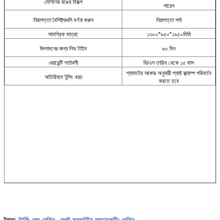
মেশিনের রঙের বিকল্প
পারেন
নিরাপত্তা বৈশিষ্ট্যগুলি বর্ণনা করুন
নিরাপত্তা পর্দা
সামগ্রিক মাত্রা:
১৩০০*৯৫০*১৯৫০মিমি
উৎপাদনের জন্য লিড টাইম
৬০ দিন
ওয়ারেন্টি শর্তাবলী
বি/এল তারিখ থেকে ১৫ মাস
শ্যাফটের আকার অনুযায়ী শ্যাফ্ট ক্ল্যাম্প পরিবর্তন
অতিরিক্ত টুলিং খরচ
করতে হবে
টার্নিং লেদ মেশিন
স্লট কম্যুটেটর আন্ডারকুটিং মেশিন
ট্যাগ:
,
,