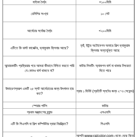
মাইকা দৈর্ঘ্য
<১০০মিমি
রেসিপির সংখ্যা
১০ সেট
আর্মেচার সর্বোচ্চ দৈর্ঘ্য
<২০০মিমি
হ্যাঁ, উইন্ড অটোমেশন অফারে শিল্প ভ্যাকুয়াম
এটিতে কি ডাস্ট কালেক্টর, ভ্যাকুয়াম ক্লিনার আছে?
ক্লিনার অন্তর্ভুক্ত আছে
আন্ডারকাটিং প্রক্রিয়ার পরে আমরা কীভাবে নিশ্চিত করতে পারি
কাটার লিফটিং অ্যাকশন বার্স না থাকার নিশ্চয়তা
যে কোনও বার্স থাকবে না?
দিতে পারে
উদাহরণস্বরূপ একটি ২৫ স্লট আর্মেচারের জন্য উৎপাদন হার
প্রায় ১ মিনিট (প্রতিটি স্লটের জন্য ২~৩ সেকেন্ড)
কত?
স্পেয়ার পার্টস
কাটার
প্রধান যন্ত্রাংশের ব্র্যান্ড
এসএমসি
এটি কি পিএলসি বা শিল্প কম্পিউটার দ্বারা নিয়ন্ত্রিত?
পিএলসি
আপনি www.ralcolor.com থেকে বেছে নিতে