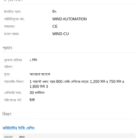
উৎপত্তি স্থল:
চীন
পরিচিতিমুলক নাম:
WIND AUTOMATION
সাক্ষ্যদান:
CE
মডেল নম্বার:
WIND-CU
প্রদান
ন্যূনতম চাহিদার
১ পিসি
পরিমাণ:
মূল্য:
আলোচনা সাপেক্ষে
প্যাকেজিং বিবরণ:
1 প্যালেট ওজন: প্রায় 900 কেজি মেশিনের মাত্রা: 1,200 মিমি x 750 মিমি x
1,800 মিমি 3
ডেলিভারি সময়:
30 কর্মদিবস
পরিশোধের শর্ত:
টি/টি
বিবরণ
কমিউটেটর টার্নিং মেশিন
অবস্থা:
নতুন