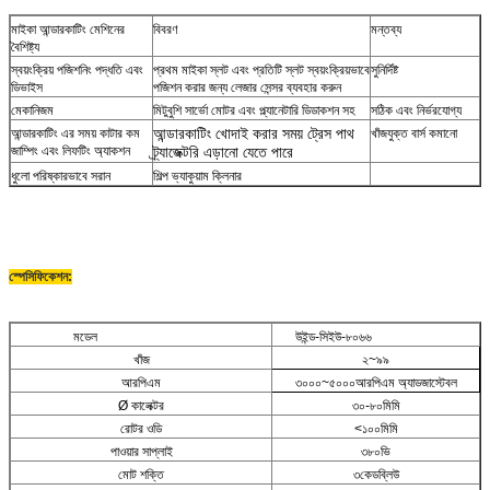
মাইকা আন্ডারকাটিং মেশিনের
বিবরণ
মন্তব্য
বৈশিষ্ট্য
স্বয়ংক্রিয় পজিশনিং পদ্ধতি এবং
প্রথম মাইকা স্লট এবং প্রতিটি স্লট স্বয়ংক্রিয়ভাবে
সুনির্দিষ্ট
ডিভাইস
পজিশন করার জন্য লেজার সেন্সর ব্যবহার করুন
মেকানিজম
মিটুবুশি সার্ভো মোটর এবং প্ল্যানেটারি ডিডাকশন সহ
সঠিক এবং নির্ভরযোগ্য
আন্ডারকাটিং খোদাই করার সময় ট্রেস পাথ
আন্ডারকাটিং এর সময় কাটার কম
খাঁজযুক্ত বার্স কমানো
জাম্পিং এবং লিফটিং অ্যাকশন
ট্র্যাজেক্টরি এড়ানো যেতে পারে
ধুলো পরিষ্কারভাবে সরান
শিল্প ভ্যাকুয়াম ক্লিনার
স্পেসিফিকেশন:
মডেল
উইন্ড-সিইউ-৮০৬৬
খাঁজ
২~৯৯
আরপিএম
৩০০০~৫০০০আরপিএম অ্যাডজাস্টেবল
Ø কালেক্টর
৩০-৮০মিমি
রোটর ওডি
<১০০মিমি
পাওয়ার সাপ্লাই
৩৮০ভি
মোট শক্তি
৩কেডব্লিউ