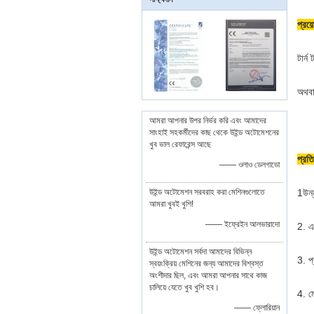
প্রয়
টার্
অথবা
আমরা আপনার উপর নির্ভর করি এবং আমাদের
সাংহাই সহকর্মীদের কাছ থেকে উইন্ড অটোমেশনের
খুব ভাল রেফারেন্স আছে
প্রত
—— ওলাও ডেলগাডো
উইন্ড অটোমেশন সরবরাহ করা মেশিনগুলোতে
1উন্
আমরা খুবই খুশি!
—— ইফ্রেইন আলভারাদো
2. এক
উইন্ড অটোমেশন সর্বদা আমাদের বিভিন্ন
3. প্
স্বয়ংক্রিয় মেশিনের জন্য আমাদের বিশ্বস্ত
অংশীদার ছিল, এবং আমরা আপনার সাথে কাজ
চালিয়ে যেতে খুব খুশি হব।
4. ম
—— ফ্লোরিয়ান