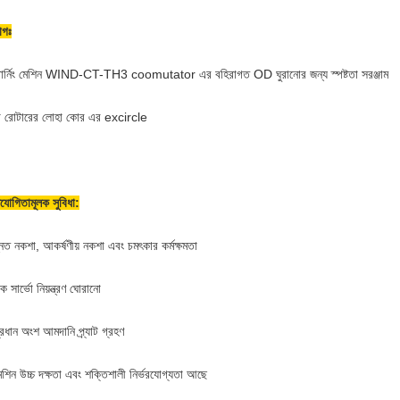
োগঃ
ন টার্নিং মেশিন WIND-CT-TH3 coomutator এর বহিরাগত OD ঘুরানোর জন্য স্পষ্টতা সরঞ্জাম
 রোটারের লোহা কোর এর excircle
িযোগিতামূলক সুবিধা:
নত নকশা, আকর্ষণীয় নকশা এবং চমৎকার কর্মক্ষমতা
 সার্ভো নিয়ন্ত্রণ ঘোরানো
রধান অংশ আমদানি প্র্যাট গ্রহণ
েশিন উচ্চ দক্ষতা এবং শক্তিশালী নির্ভরযোগ্যতা আছে