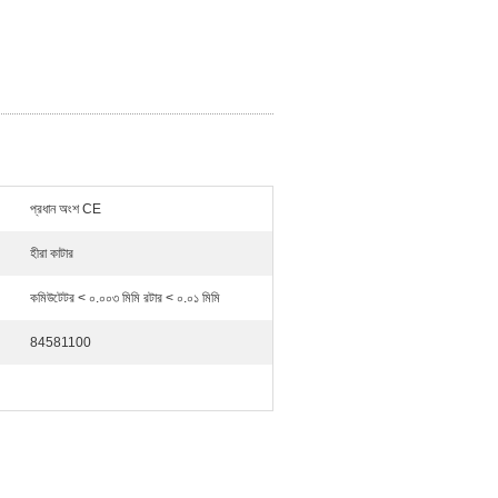
প্রধান অংশ CE
হীরা কাটার
কমিউটেটর < ০.০০৩ মিমি রটার < ০.০১ মিমি
84581100