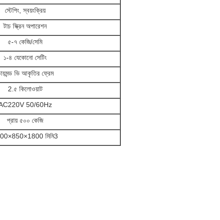
স্টেপিং, স্বয়ংক্রিয়
টাচ স্ক্রিন অপারেশন
৫-৭ কেজি/সেমি
১-৪ যেকোনো সেটিং
ায়মন্ড ভি আকৃতির ফ্রেম
2.৫ কিলোওয়াট
AC220V 50/60Hz
প্রায় ৫০০ কেজি
00×850×1800 মিমি3