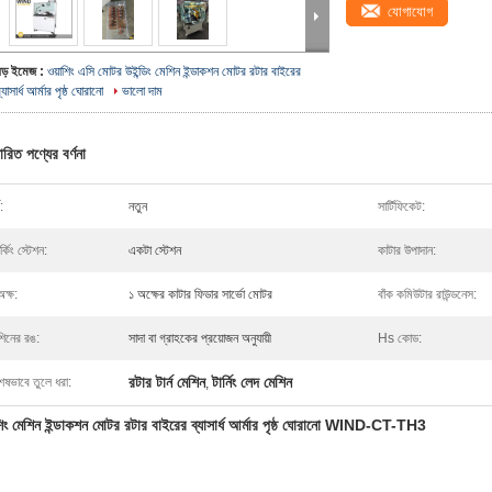
যোগাযোগ
বড় ইমেজ :
ওয়াশিং এসি মোটর উইন্ডিং মেশিন ইন্ডাকশন মোটর রটার বাইরের
্যাসার্ধ আর্মার পৃষ্ঠ ঘোরানো
ভালো দাম
ারিত পণ্যের বর্ণনা
:
নতুন
সার্টিফিকেট:
ার্কিং স্টেশন:
একটা স্টেশন
কাটার উপাদান:
ক্ষ:
১ অক্ষের কাটার ফিডার সার্ভো মোটর
বাঁক কমিউটার রাউন্ডনেস:
শিনের রঙ:
সাদা বা গ্রাহকের প্রয়োজন অনুযায়ী
Hs কোড:
রটার টার্ন মেশিন
টার্নিং লেদ মেশিন
েষভাবে তুলে ধরা:
,
শিং মেশিন ইন্ডাকশন মোটর রটার বাইরের ব্যাসার্ধ আর্মার পৃষ্ঠ ঘোরানো WIND-CT-TH3