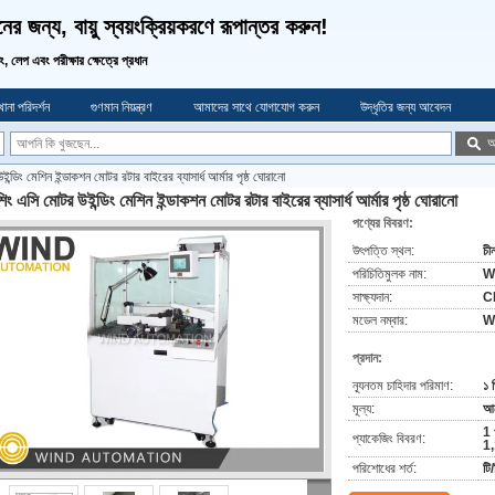
র জন্য, বায়ু স্বয়ংক্রিয়করণে রূপান্তর করুন!
ডিং, লেপ এবং পরীক্ষার ক্ষেত্রে প্রধান
ানা পরিদর্শন
গুণমান নিয়ন্ত্রণ
আমাদের সাথে যোগাযোগ করুন
উদ্ধৃতির জন্য আবেদন
অ
ন্ডিং মেশিন ইন্ডাকশন মোটর রটার বাইরের ব্যাসার্ধ আর্মার পৃষ্ঠ ঘোরানো
শিং এসি মোটর উইন্ডিং মেশিন ইন্ডাকশন মোটর রটার বাইরের ব্যাসার্ধ আর্মার পৃষ্ঠ ঘোরানো
পণ্যের বিবরণ:
উৎপত্তি স্থল:
চী
পরিচিতিমুলক নাম:
W
সাক্ষ্যদান:
C
মডেল নম্বার:
W
প্রদান:
ন্যূনতম চাহিদার পরিমাণ:
১ 
মূল্য:
আল
1 
প্যাকেজিং বিবরণ:
1,
পরিশোধের শর্ত:
টি/