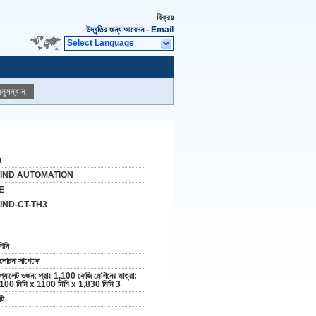
বিক্রয়
উদ্ধৃতির জন্য আবেদন
-
Email
Select Language
নুসন্ধান
ন
IND AUTOMATION
E
IND-CT-TH3
পিসি
োচনা সাপেক্ষে
প্যালেট ওজন: প্রায় 1,100 কেজি মেশিনের মাত্রা:
100 মিমি x 1100 মিমি x 1,830 মিমি 3
টি