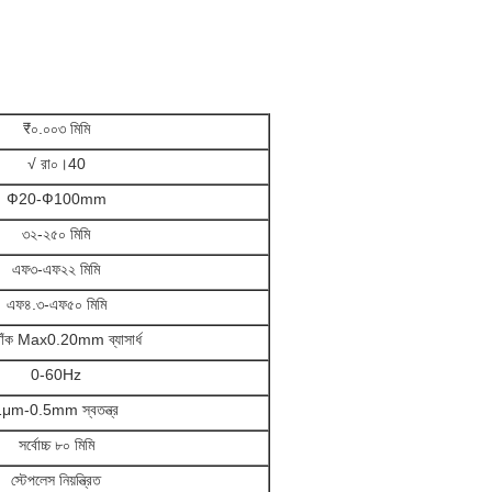
₹০.০০৩ মিমি
√ রা০।40
Ф20-Ф100mm
৩২-২৫০ মিমি
এফ৩-এফ২২ মিমি
এফ৪.৩-এফ৫০ মিমি
 বাঁক Max0.20mm ব্যাসার্ধ
0-60Hz
μm-0.5mm স্বতন্ত্র
সর্বোচ্চ ৮০ মিমি
স্টেপলেস নিয়ন্ত্রিত