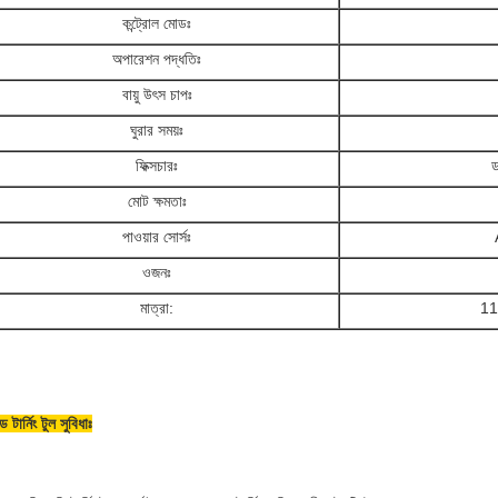
কন্ট্রোল মোডঃ
অপারেশন পদ্ধতিঃ
বায়ু উৎস চাপঃ
ঘুরার সময়ঃ
ফিক্সচারঃ
ড
মোট ক্ষমতাঃ
পাওয়ার সোর্সঃ
ওজনঃ
মাত্রা:
11
্ড টার্নিং টুল সুবিধাঃ