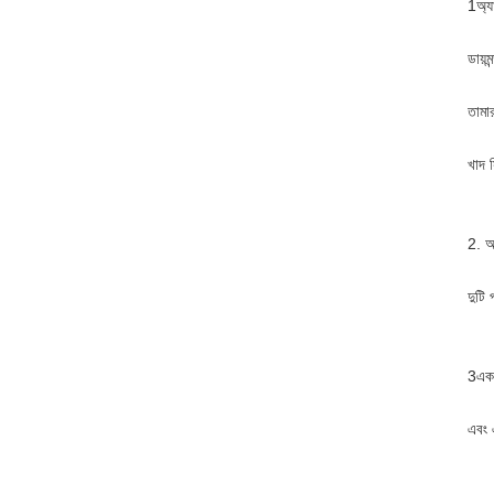
1অ্যা
ডায়ম
তামা
খাদ স
2. আ
দুটি 
3একজ
এবং 