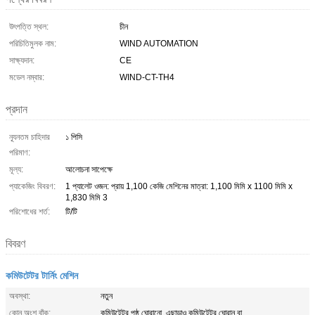
উৎপত্তি স্থল:
চীন
পরিচিতিমুলক নাম:
WIND AUTOMATION
সাক্ষ্যদান:
CE
মডেল নম্বার:
WIND-CT-TH4
প্রদান
ন্যূনতম চাহিদার
১ পিসি
পরিমাণ:
মূল্য:
আলোচনা সাপেক্ষে
প্যাকেজিং বিবরণ:
1 প্যালেট ওজন: প্রায় 1,100 কেজি মেশিনের মাত্রা: 1,100 মিমি x 1100 মিমি x
1,830 মিমি 3
পরিশোধের শর্ত:
টি/টি
বিবরণ
কমিউটেটর টার্নিং মেশিন
অবস্থা:
নতুন
কোন অংশ বাঁক:
কমিউটেটর পৃষ্ঠ ঘোরানো, এছাড়াও কমিউটেটর ঘোরান বা