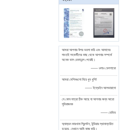
আমরা আপনার উপর ভরসা করি এবং আমাদের
সাংহাই সহকর্মীদের কাছ থেকে আপনার সম্পর্কে
অনেক ভাল রেফারেন্স পেয়েছি।
—— ওলাও ডেলগাডো
আমরা মেশিনগুলো নিয়ে খুব খুশি!
—— ইফ্রেইন আলভারাদো
যে কোন মাত্রা ঠিক আছে যা আপনার জন্য আরো
সুবিধাজনক
—— ডেভিড
অ্যাক্রন কারখানা প্রিন্সটন, ইন্ডিয়ায় স্থানান্তরিত
হয়েছে, যেখানে আমি কাজ করি।