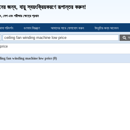
র জন্য, বায়ু স্বয়ংক্রিয়করণে রূপান্তর করুন!
ডিং, লেপ এবং পরীক্ষার ক্ষেত্রে প্রধান
ানা পরিদর্শন
গুণমান নিয়ন্ত্রণ
আমাদের সাথে যোগাযোগ করুন
উদ্ধৃতির জন্য আবেদন
অ
price
iling fan winding machine low price
(0)