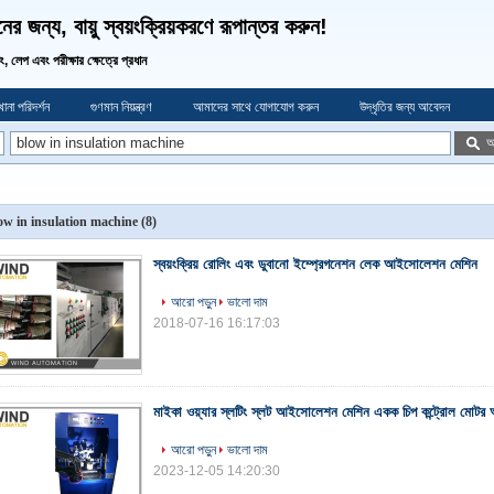
র জন্য, বায়ু স্বয়ংক্রিয়করণে রূপান্তর করুন!
ডিং, লেপ এবং পরীক্ষার ক্ষেত্রে প্রধান
ানা পরিদর্শন
গুণমান নিয়ন্ত্রণ
আমাদের সাথে যোগাযোগ করুন
উদ্ধৃতির জন্য আবেদন
অ
ow in insulation machine
(8)
স্বয়ংক্রিয় রোলিং এবং ডুবানো ইম্প্রেগনেশন লেক আইসোলেশন মেশিন
আরো পড়ুন
ভালো দাম
2018-07-16 16:17:03
মাইকা ওয়্যার স্লটিং স্লট আইসোলেশন মেশিন একক চিপ কন্ট্রোল মোটর আ
আরো পড়ুন
ভালো দাম
2023-12-05 14:20:30