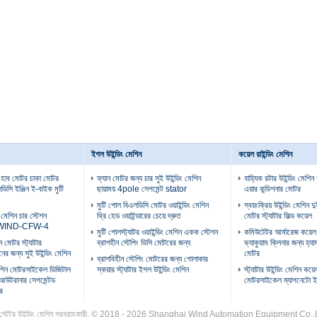
ইগল উইন্ডিং মেশিন
কয়েল রাইন্ডিং মেশিন
 হাব মোটর চাকা মোটর
ফ্যান মোটর জন্য চার সুই উইন্ডিং মেশিন
বাহ্যিক রটার উইন্ডিং মেশিন
ডিসি ইঞ্জিন ই-বাইক মুটি
ছায়াময় 4pole সেগমেন্ট stator
এয়ার কন্ডিশনার মোটর
মুটি পোল বিএলডিসি মোটর ওয়াইন্ডিং মেশিন
স্বয়ংক্রিয় উইন্ডিং মেশিন দ
ং মেশিন চার স্টেশন
থ্রি হেড ওয়াইন্ডারের চেয়ে দ্রুত
মোটর স্ট্যাটার ফিল্ড কয়েল
টর WIND-CFW-4
মুটি পোলস্ট্যাটর ওয়াইন্ডিং মেশিন একক স্টেশন
কমিউটেটর আর্মারেজ কয়েল 
 মোটর স্ট্যাটার
ব্রাশহীন স্টেপিং ডিসি মোটরের জন্য
ভ্যাকুয়াম ক্লিনার জন্য হ্যা
নের জন্য সুই উইন্ডিং মেশিন
মোটর
ব্রাশবিহীন স্টেপিং মোটরের জন্য গোলাকার
মেশিন মোটরসাইকেল ডিজিটাল
স্কয়ার স্ট্যাটার ইগল উইন্ডিং মেশিন
স্ট্যাটার উইন্ডিং মেশিন কয়ে
 আউটরানার সেগমেন্টড
মোটরসাইকেল ম্যাগনেটো ইঞ
ার
ান স্টেটর উইন্ডিং মেশিন সরবরাহকারী. © 2018 - 2026 Shanghai Wind Automation Equipment Co.