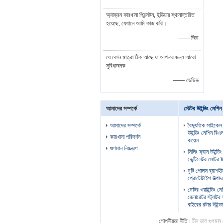
অ্যাক্রন কারখানা প্রিন্সটন, ইন্ডিয়ায় স্থানান্তরিত
হয়েছে, যেখানে আমি কাজ করি।
—— জিম
যে কোন মাত্রা ঠিক আছে যা আপনার জন্য আরো
সুবিধাজনক
—— ডেভিড
আমাদের সম্পর্কে
স্টেটর উইন্ডিং মেশিন
আমাদের সম্পর্কে
বৈদ্যুতিক সাইকেল
উইন্ডিং মেশিন বিএল
কারখানা পরিদর্শন
কয়েল
গুণমান নিয়ন্ত্রণ
সিলিং ফ্যান উইন্ডি
ভেন্টিলেটর মো
মুটি পোলস ব্রাশহীন
প্রোটোটাইপ উত্পাদ
মোটর ওয়াইন্ডিং 
জেনারেটর স্ট্যাটর
বাইরের রটার উইন্ড
গোপনীয়তা নীতি
| চীন ভাল গুণম